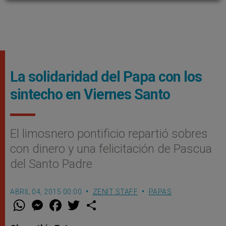
La solidaridad del Papa con los
sintecho en Viernes Santo
El limosnero pontificio repartió sobres
con dinero y una felicitación de Pascua
del Santo Padre
ABRIL 04, 2015 00:00
ZENIT STAFF
PAPAS
W
M
F
T
S
h
e
a
w
h
a
s
c
i
a
t
s
e
t
r