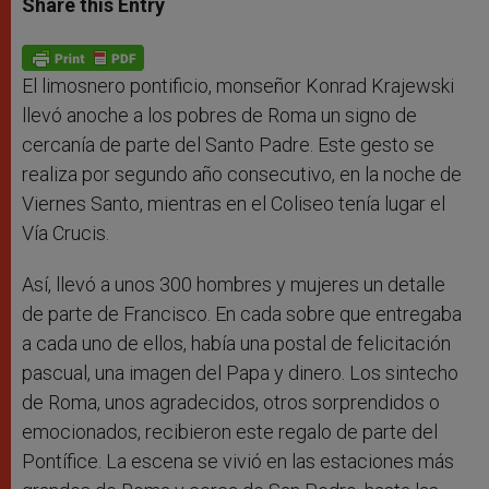
Share this Entry
s
e
b
t
e
A
n
o
e
p
g
o
r
p
e
k
r
El limosnero pontificio, monseñor Konrad Krajewski
llevó anoche a los pobres de Roma un signo de
cercanía de parte del Santo Padre. Este gesto se
realiza por segundo año consecutivo, en la noche de
Viernes Santo, mientras en el Coliseo tenía lugar el
Vía Crucis.
Así, llevó a unos 300 hombres y mujeres un detalle
de parte de Francisco. En cada sobre que entregaba
a cada uno de ellos, había una postal de felicitación
pascual, una imagen del Papa y dinero. Los sintecho
de Roma, unos agradecidos, otros sorprendidos o
emocionados, recibieron este regalo de parte del
Pontífice. La escena se vivió en las estaciones más