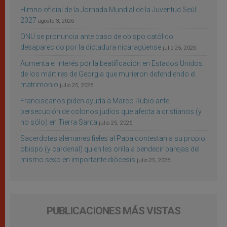
Himno oficial de la Jornada Mundial de la Juventud Seúl
2027
agosto 3, 2026
ONU se pronuncia ante caso de obispo católico
desaparecido por la dictadura nicaragüense
julio 25, 2026
Aumenta el interés por la beatificación en Estados Unidos
de los mártires de Georgia que murieron defendiendo el
matrimonio
julio 25, 2026
Franciscanos piden ayuda a Marco Rubio ante
persecución de colonos judíos que afecta a cristianos (y
no sólo) en Tierra Santa
julio 25, 2026
Sacerdotes alemanes fieles al Papa contestan a su propio
obispo (y cardenal) quien les orilla a bendecir parejas del
mismo sexo en importante diócesis
julio 25, 2026
PUBLICACIONES MÁS VISTAS