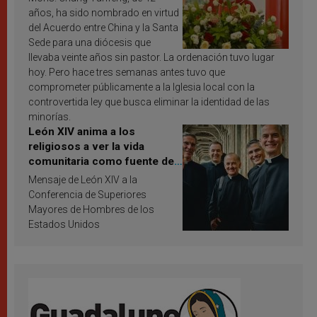
años, ha sido nombrado en virtud
del Acuerdo entre China y la Santa
Sede para una diócesis que
llevaba veinte años sin pastor. La ordenación tuvo lugar
hoy. Pero hace tres semanas antes tuvo que
comprometer públicamente a la Iglesia local con la
controvertida ley que busca eliminar la identidad de las
minorías.
León XIV anima a los
religiosos a ver la vida
comunitaria como fuente de
inspiración y santificación
Mensaje de León XIV a la
Conferencia de Superiores
Mayores de Hombres de los
Estados Unidos