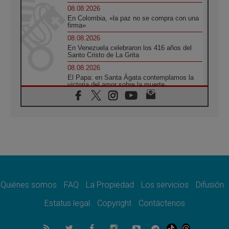
08.08.2026
En Colombia, «la paz no se compra con una
firma»
08.08.2026
En Venezuela celebraron los 416 años del
Santo Cristo de La Grita
08.08.2026
El Papa: en Santa Ágata contemplamos la
victoria del amor sobre la muerte
08.08.2026
León XIV visitará el Santuario de la Madre
del Buen Consejo de Genazzano
07.08.2026
Filipinas: el Vicariato Apostólico de Calapán
se convierte en diócesis
07.08.2026
Honduras: Los desplazados invisibles de una
crisis olvidada
Quiénes somos
FAQ
La Propiedad
Los servicios
Difusión
07.08.2026
Bokalic: "En Argentina el Papa León señalará
Estatus legal
Copyright
Contáctenos
el compromiso del cristiano"
07.08.2026
La matanza de niños en Gaza no cesa: 300