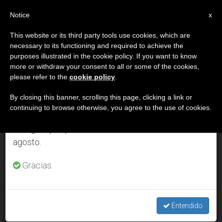
ES
Notice
×
x
Aviso importante
This website or its third party tools use cookies, which are
necessary to its functioning and required to achieve the
Del 27 de julio al 7 de agosto haremos la pausa
DÍA
purposes illustrated in the cookie policy. If you want to know
anual, aprovechando que en el periodo de verano
Abril 30th, 2015
more or withdraw your consent to all or some of the cookies,
please refer to the
cookie policy
.
se generan menos informaciones y también el
consumo de las mismas disminuye.
By closing this banner, scrolling this page, clicking a link or
continuing to browse otherwise, you agree to the use of cookies.
ÚLTIMAS NOTICIAS
Retomamos el trabajo ordinario de las ediciones
en inglés y español de ZENIT el lunes 10 de
agosto.
Los cristianos perseguidos invitan a una nueva era para el
ecumenismo
Gracias.
APR 30, 2015 00:00
ZENIT STAFF
Entendido