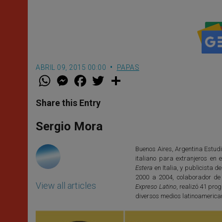
ABRIL 09, 2015 00:00
PAPAS
W
M
F
T
S
h
e
a
w
h
a
s
c
i
a
t
s
e
t
r
Share this Entry
s
e
b
t
e
A
n
o
e
p
g
o
r
Sergio Mora
p
e
k
r
Buenos Aires, Argentina Estudi
italiano para extranjeros en e
Estera
en Italia, y publicista d
2000 a 2004, colaborador de
View all articles
Expreso Latino
, realizó 41 pr
diversos medios latinoamerica