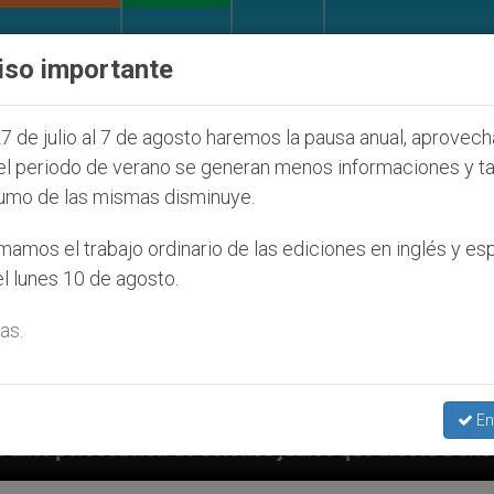
IGLESIA Y MUNDO
DOCUMENTOS
DONATIVOS
iso importante
7 de julio al 7 de agosto haremos la pausa anual, aprovec
el periodo de verano se generan menos informaciones y t
umo de las mismas disminuye.
amos el trabajo ordinario de las ediciones en inglés y es
l lunes 10 de agosto.
as.
En
lonos judíos que afecta a cristianos (y no sólo) en T