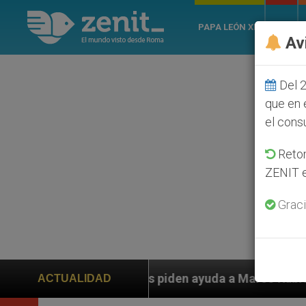
PAPA LEÓN XIV
ROMA
Av
Del 2
que en 
el cons
Retom
ZENIT e
Graci
anos piden ayuda a Marco Rubio ante persecución de co
ACTUALIDAD