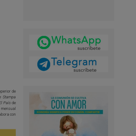
perior de
e Stampa
El País
de
l mensual
abora con