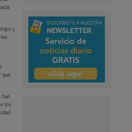
riada
iempo y
vías
s
e
Y que
- han
ue los
sidad