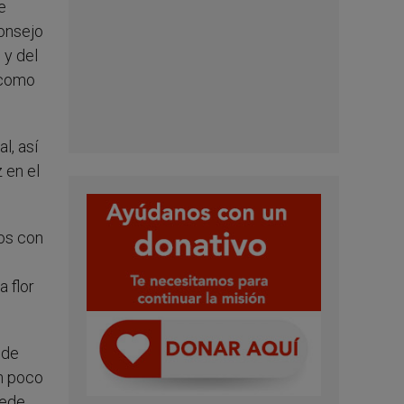
e
Consejo
 y del
a como
l, así
 en el
os con
a flor
 de
un poco
uede