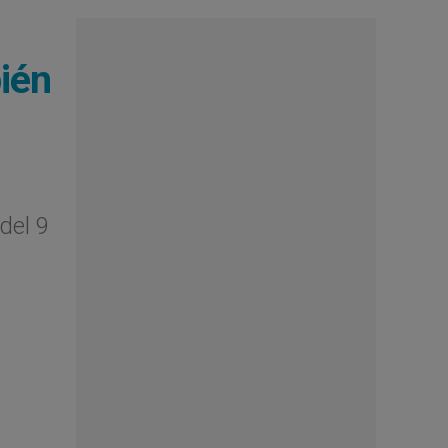
bién
del 9