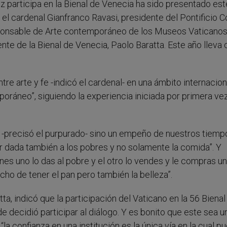
z participa en la Bienal de Venecia ha sido presentado est
 el cardenal Gianfranco Ravasi, presidente del Pontificio 
responsable de Arte contemporáneo de los Museos Vaticanos
dente de la Bienal de Venecia, Paolo Baratta. Este año llev
tre arte y fe -indicó el cardenal- en una ámbito internaciona
mporáneo”, siguiendo la experiencia iniciada por primera vez
 -precisó el purpurado- sino un empeño de nuestros tiemp
er dada también a los pobres y no solamente la comida”. Y
nes uno lo das al pobre y el otro lo vendes y le compras un
echo de tener el pan pero también la belleza”.
ta, indicó que la participación del Vaticano en la 56 Bienal
e decidió participar al diálogo. Y es bonito que este sea 
la confianza en una institución es la única vía en la cual p