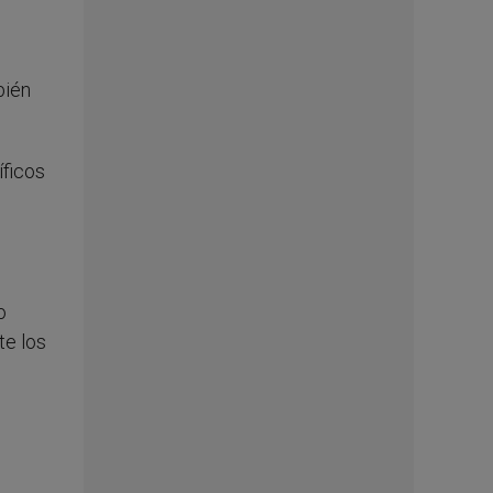
bién
íficos
o
te los