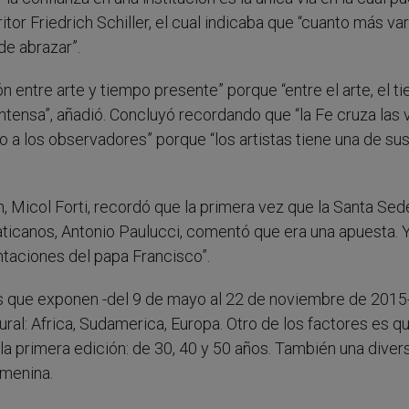
ritor Friedrich Schiller, el cual indicaba que “cuanto más va
de abrazar”.
n entre arte y tiempo presente” porque “entre el arte, el t
ntensa”, añadió. Concluyó recordando que “la Fe cruza las 
 a los observadores” porque “los artistas tiene una de su
n, Micol Forti, recordó que la primera vez que la Santa Sed
 Vaticanos, Antonio Paulucci, comentó que era una apuesta. 
taciones del papa Francisco”.
tas que exponen -del 9 de mayo al 22 de noviembre de 2015
ural: Africa, Sudamerica, Europa. Otro de los factores es q
a primera edición: de 30, 40 y 50 años. También una diver
emenina.