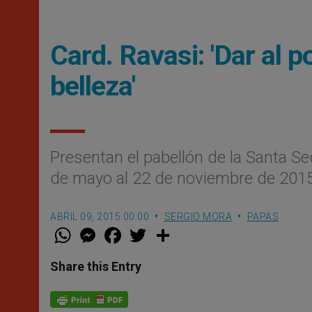
Card. Ravasi: 'Dar al 
belleza'
Presentan el pabellón de la Santa Sed
de mayo al 22 de noviembre de 201
ABRIL 09, 2015 00:00
SERGIO MORA
PAPAS
W
M
F
T
S
h
e
a
w
h
a
s
c
i
a
t
s
e
t
r
Share this Entry
s
e
b
t
e
A
n
o
e
p
g
o
r
p
e
k