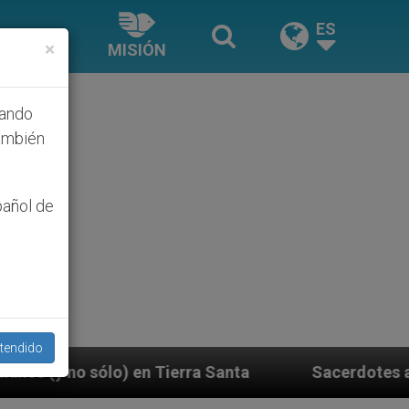
ES
×
MISIÓN
hando
ambién
pañol de
tendido
ierra Santa
Sacerdotes alemanes fieles al Papa 