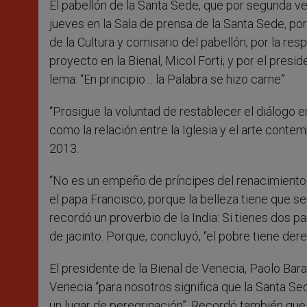
El pabellón de la Santa Sede, que por segunda ve
r
jueves en la Sala de prensa de la Santa Sede, por
de la Cultura y comisario del pabellón; por la 
proyecto en la Bienal, Micol Forti; y por el presi
lema: “En principio… la Palabra se hizo carne”.
“Prosigue la voluntad de restablecer el diálogo en
como la relación entre la Iglesia y el arte conte
2013.
“No es un empeño de príncipes del renacimiento
el papa Francisco, porque la belleza tiene que s
recordó un proverbio de la India: Si tienes dos pa
de jacinto. Porque, concluyó, “el pobre tiene der
El presidente de la Bienal de Venecia, Paolo Barat
Venecia “para nosotros significa que la Santa Sed
un lugar de peregrinación”. Recordó también que “