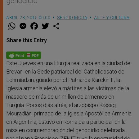
genocidio’
ABRIL 23, 2015 00:00
SERGIO MORA
ARTE Y CULTURA
W
M
F
T
S
h
e
a
w
h
a
s
c
i
a
t
s
e
t
r
Share this Entry
s
e
b
t
e
A
n
o
e
p
g
o
r
p
e
k
r
Este Jueves en una liturgia realizada en la ciudad de
Erevan, en la Sede patriarcal del Catholicosato de
Echmíadzin, guiado por el Patriarca Karekin II, la
Iglesia armenia elevó a mártires a las víctimas de la
masacre de más de un millón de armenios en
Turquía. Pocos días atrás, el arzobispo Kissag
Mouradián, primado de la Iglesia Apostólica Armenia
en Argentina, estuvo en Roma para participar en la
misa en conmemoración del genocidio celebrada
por el papa Francisco. ZENIT tuvo la oportunidad de