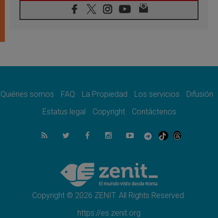
07.08.2026
Presentada la Trienal de Arte de las
Universidades Católicas: «Exercises in
Empathy»
07.08.2026
Fortunatus Nwachukwu: la comunicación
como misión al servicio del Evangelio
07.08.2026
SIGNIS 2026, dar voz a las religiosas en el
espacio público
Quiénes somos
FAQ
La Propiedad
Los servicios
Difusión
07.08.2026
Estatus legal
Copyright
Contáctenos
Lanzan un proyecto de empoderamiento
digital para mujeres líderes en África
07.08.2026
Programa oficial del Viaje Apostólico del
Papa León XIV a Francia
07.08.2026
Obispos de Ecuador: El bien de las familias
no admite premuras legislativas
Copyright © 2026 ZENIT. All Rights Reserved.
https://es.zenit.org