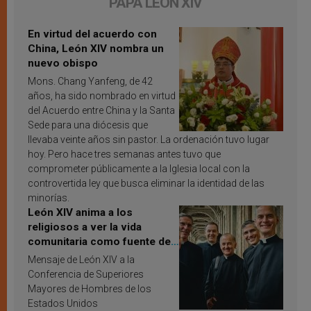
PAPA LEÓN XIV
En virtud del acuerdo con
China, León XIV nombra un
nuevo obispo
Mons. Chang Yanfeng, de 42
años, ha sido nombrado en virtud
del Acuerdo entre China y la Santa
Sede para una diócesis que
llevaba veinte años sin pastor. La ordenación tuvo lugar
hoy. Pero hace tres semanas antes tuvo que
comprometer públicamente a la Iglesia local con la
controvertida ley que busca eliminar la identidad de las
minorías.
León XIV anima a los
religiosos a ver la vida
comunitaria como fuente de
inspiración y santificación
Mensaje de León XIV a la
Conferencia de Superiores
Mayores de Hombres de los
Estados Unidos