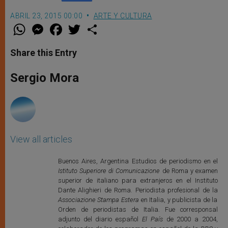
ABRIL 23, 2015 00:00
ARTE Y CULTURA
W
M
F
T
S
h
e
a
w
h
a
s
c
i
a
t
s
e
t
r
Share this Entry
s
e
b
t
e
A
n
o
e
p
g
o
r
Sergio Mora
p
e
k
r
View all articles
Buenos Aires, Argentina Estudios de periodismo en el
Istituto Superiore di Comunicazione
de Roma y examen
superior de italiano para extranjeros en el Instituto
Dante Alighieri de Roma. Periodista profesional de la
Associazione Stampa Estera
en Italia, y publicista de la
Orden de periodistas de Italia. Fue corresponsal
adjunto del diario español
El País
de 2000 a 2004,