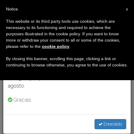
ES
Notice
×
x
Aviso importante
This website or its third party tools use cookies, which are
necessary to its functioning and required to achieve the
Del 27 de julio al 7 de agosto haremos la pausa
purposes illustrated in the cookie policy. If you want to know
anual, aprovechando que en el periodo de verano
more or withdraw your consent to all or some of the cookies,
please refer to the
cookie policy
.
se generan menos informaciones y también el
consumo de las mismas disminuye.
By closing this banner, scrolling this page, clicking a link or
continuing to browse otherwise, you agree to the use of cookies.
Retomamos el trabajo ordinario de las ediciones
en inglés y español de ZENIT el lunes 10 de
agosto.
Gracias.
Entendido