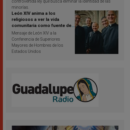
controvertida ley que busca eliminar la identidad de las
minorías.
León XIV anima a los
religiosos a ver la vida
comunitaria como fuente de
inspiración y santificación
Mensaje de León XIV a la
Conferencia de Superiores
Mayores de Hombres de los
Estados Unidos