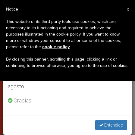
ES
Notice
×
x
Aviso importante
This website or its third party tools use cookies, which are
necessary to its functioning and required to achieve the
Del 27 de julio al 7 de agosto haremos la pausa
purposes illustrated in the cookie policy. If you want to know
El Papa pide a los nuevos
anual, aprovechando que en el periodo de verano
more or withdraw your consent to all or some of the cookies,
please refer to the
cookie policy
.
se generan menos informaciones y también el
sacerdotes 'homilías que lleguen
consumo de las mismas disminuye.
al corazón'
By closing this banner, scrolling this page, clicking a link or
continuing to browse otherwise, you agree to the use of cookies.
Retomamos el trabajo ordinario de las ediciones
en inglés y español de ZENIT el lunes 10 de
En la ordenación sacerdotal en la
agosto.
Basílica de San Pedro, Francisco
Gracias.
recuerda que el ejemplo a imitar para
los presbíteros es el del Buen Pastor, el
que da la vida por sus ovejas
Entendido