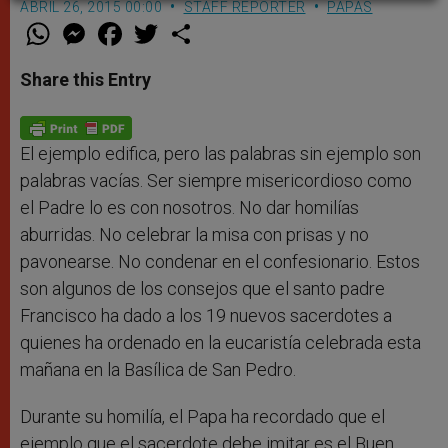
ABRIL 26, 2015 00:00
STAFF REPORTER
PAPAS
W
M
F
T
S
h
e
a
w
h
a
s
c
i
a
t
s
e
t
r
Share this Entry
s
e
b
t
e
A
n
o
e
p
g
o
r
p
e
k
r
El ejemplo edifica, pero las palabras sin ejemplo son
palabras vacías. Ser siempre misericordioso como
el Padre lo es con nosotros. No dar homilías
aburridas. No celebrar la misa con prisas y no
pavonearse. No condenar en el confesionario. Estos
son algunos de los consejos que el santo padre
Francisco ha dado a los 19 nuevos sacerdotes a
quienes ha ordenado en la eucaristía celebrada esta
mañana en la Basílica de San Pedro.
Durante su homilía, el Papa ha recordado que el
ejemplo que el sacerdote debe imitar es el Buen