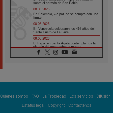
sobre el sermón de San Pablo
08.08.2026
En Colombia, «la paz no se compra con una
firma»
08.08.2026
En Venezuela celebraron los 416 años del
Santo Cristo de La Grita
08.08.2026
El Papa: en Santa Ágata contemplamos la
victoria del amor sobre la muerte
08.08.2026
León XIV visitará el Santuario de la Madre
del Buen Consejo de Genazzano
07.08.2026
Filipinas: el Vicariato Apostólico de Calapán
se convierte en diócesis
07.08.2026
Honduras: Los desplazados invisibles de una
crisis olvidada
Quiénes somos
FAQ
La Propiedad
Los servicios
Difusión
07.08.2026
Bokalic: "En Argentina el Papa León señalará
Estatus legal
Copyright
Contáctenos
el compromiso del cristiano"
07.08.2026