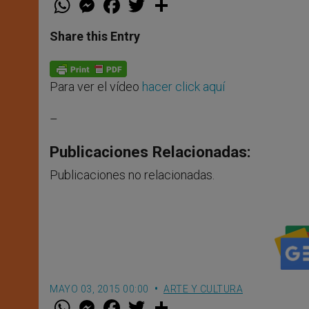
h
e
a
w
h
a
s
c
i
a
t
s
e
t
r
Share this Entry
s
e
b
t
e
A
n
o
e
p
g
o
r
p
e
k
Para ver el vídeo
hacer click aquí
r
–
Publicaciones Relacionadas:
Publicaciones no relacionadas.
MAYO 03, 2015 00:00
ARTE Y CULTURA
W
M
F
T
S