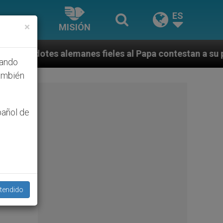
ES
×
MISIÓN
anes fieles al Papa contestan a su propio obispo (y c
hando
ambién
pañol de
tendido