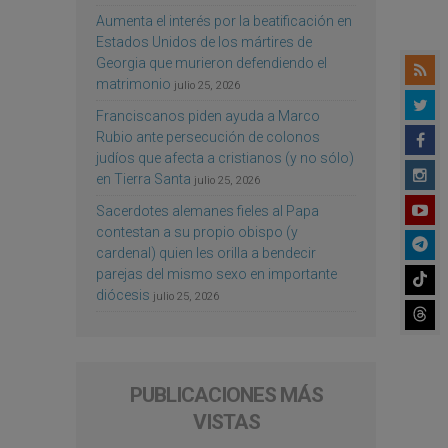
Aumenta el interés por la beatificación en
Estados Unidos de los mártires de
Georgia que murieron defendiendo el
matrimonio
julio 25, 2026
Franciscanos piden ayuda a Marco
Rubio ante persecución de colonos
judíos que afecta a cristianos (y no sólo)
en Tierra Santa
julio 25, 2026
Sacerdotes alemanes fieles al Papa
contestan a su propio obispo (y
cardenal) quien les orilla a bendecir
parejas del mismo sexo en importante
diócesis
julio 25, 2026
PUBLICACIONES MÁS
VISTAS