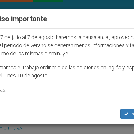
IGLESIA Y MUNDO
DOCUMENTOS
DONATIVOS
iso importante
nos (y no sólo) en Tierra Santa
Sacerdotes alem
7 de julio al 7 de agosto haremos la pausa anual, aprovec
el periodo de verano se generan menos informaciones y t
umo de las mismas disminuye.
Teresa de Ávila hechos
amos el trabajo ordinario de las ediciones en inglés y es
l lunes 10 de agosto.
as.
 un concierto le rinde homenaje
En
 Y CULTURA