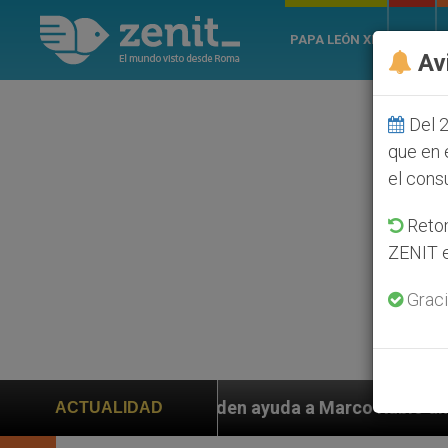
PAPA LEÓN XIV
ROMA
Av
Del 2
que en 
el cons
Retom
ZENIT e
Graci
 piden ayuda a Marco Rubio ante persecución de colono
ACTUALIDAD