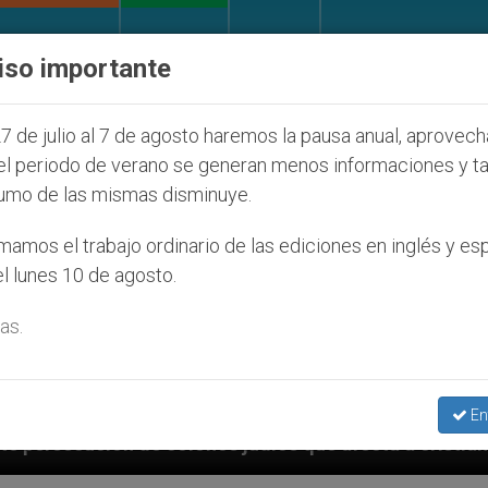
IGLESIA Y MUNDO
DOCUMENTOS
DONATIVOS
iso importante
7 de julio al 7 de agosto haremos la pausa anual, aprovec
el periodo de verano se generan menos informaciones y t
umo de las mismas disminuye.
amos el trabajo ordinario de las ediciones en inglés y es
l lunes 10 de agosto.
as.
En
s judíos que afecta a cristianos (y no sólo) en Tierr