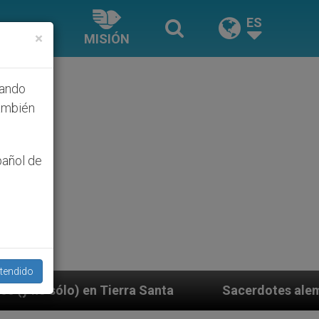
ES
×
MISIÓN
hando
ambién
pañol de
tendido
a Santa
Sacerdotes alemanes fieles al Papa cont