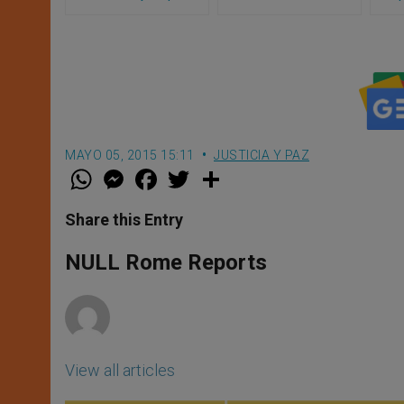
en la respuesta global ante
mensa
migrantes y refugiados
estad
MAYO 05, 2015 15:11
JUSTICIA Y PAZ
W
M
F
T
S
h
e
a
w
h
a
s
c
i
a
t
s
e
t
r
Share this Entry
s
e
b
t
e
A
n
o
e
p
g
o
r
NULL Rome Reports
p
e
k
r
View all articles