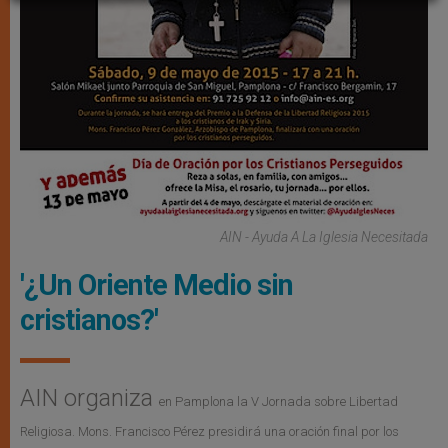
AIN - Ayuda A La Iglesia Necesitada
'¿Un Oriente Medio sin
cristianos?'
AIN organiza
en Pamplona
la V Jornada
sobre Libertad
Religiosa. Mons. Francisco Pérez presidirá una oración final por los