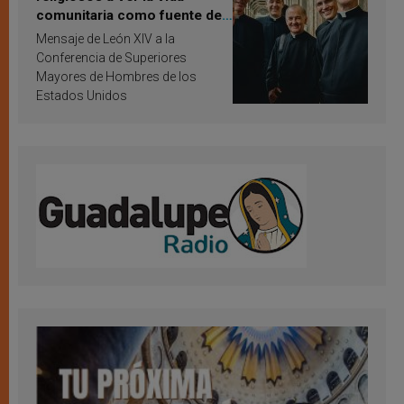
comunitaria como fuente de
inspiración y santificación
Mensaje de León XIV a la
Conferencia de Superiores
Mayores de Hombres de los
Estados Unidos