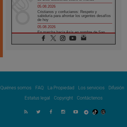
05.08.2026
Cristianos y confucianos: Respeto y
sabiduría para afrontar los urgentes desafíos
de hoy
05.08.2026
En marcha hacia Asís en nombre de San
Francisco, a la espera de León
05.08.2026
Venezuela, Padre Pagniello: "En medio del
dolor, una Iglesia que no se rinde"
05.08.2026
La Fuerza del "Círculo de Héroes" con el
Papa en la Audiencia General
05.08.2026
Nuncio en Ucrania: Preocupa escuchar a
quienes bendicen la guerra
Quiénes somos
FAQ
La Propiedad
Los servicios
Difusión
05.08.2026
Estatus legal
Copyright
Contáctenos
Ucrania: Ataque masivo en Kyiv durante la
noche
05.08.2026
Colombo: "La visita del Papa a Argentina
llevará un mensaje de paz y dignidad
humana"