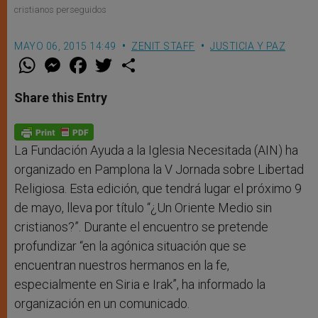
cristianos perseguidos
MAYO 06, 2015 14:49
ZENIT STAFF
JUSTICIA Y PAZ
W
M
F
T
S
h
e
a
w
h
a
s
c
i
a
t
s
e
t
r
Share this Entry
s
e
b
t
e
A
n
o
e
p
g
o
r
p
e
k
r
La Fundación Ayuda a la Iglesia Necesitada (AIN) ha
organizado en Pamplona la V Jornada sobre Libertad
Religiosa. Esta edición, que tendrá lugar el próximo 9
de mayo, lleva por título “¿Un Oriente Medio sin
cristianos?”. Durante el encuentro se pretende
profundizar “en la agónica situación que se
encuentran nuestros hermanos en la fe,
especialmente en Siria e Irak”, ha informado la
organización en un comunicado.