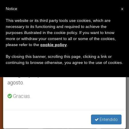
ES
Notice
×
x
Aviso importante
This website or its third party tools use cookies, which are
necessary to its functioning and required to achieve the
Del 27 de julio al 7 de agosto haremos la pausa
JUSTICIA Y PAZ
purposes illustrated in the cookie policy. If you want to know
anual, aprovechando que en el periodo de verano
more or withdraw your consent to all or some of the cookies,
please refer to the
cookie policy
.
se generan menos informaciones y también el
consumo de las mismas disminuye.
By closing this banner, scrolling this page, clicking a link or
continuing to browse otherwise, you agree to the use of cookies.
Retomamos el trabajo ordinario de las ediciones
en inglés y español de ZENIT el lunes 10 de
agosto.
Gracias.
Entendido