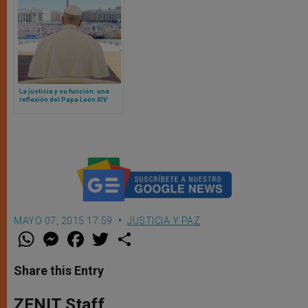
La justicia y su función: una
reflexión del Papa León XIV
ante jueces de todo el mundo
en ocasión del Jubileo
MAYO 07, 2015 17:59
JUSTICIA Y PAZ
W
M
F
T
S
h
e
a
w
h
a
s
c
i
a
t
s
e
t
r
Share this Entry
s
e
b
t
e
A
n
o
e
p
g
o
r
ZENIT Staff