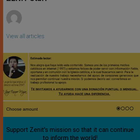
p
e
k
r
View all articles