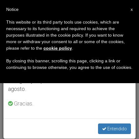
ES
Notice
×
x
Aviso importante
This website or its third party tools use cookies, which are
necessary to its functioning and required to achieve the
Del 27 de julio al 7 de agosto haremos la pausa
purposes illustrated in the cookie policy. If you want to know
anual, aprovechando que en el periodo de verano
more or withdraw your consent to all or some of the cookies,
please refer to the
cookie policy
.
se generan menos informaciones y también el
consumo de las mismas disminuye.
By closing this banner, scrolling this page, clicking a link or
continuing to browse otherwise, you agree to the use of cookies.
Retomamos el trabajo ordinario de las ediciones
en inglés y español de ZENIT el lunes 10 de
agosto.
Gracias.
Entendido