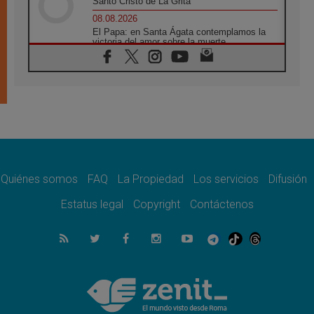
Santo Cristo de La Grita
08.08.2026
El Papa: en Santa Ágata contemplamos la
victoria del amor sobre la muerte
08.08.2026
León XIV visitará el Santuario de la Madre
del Buen Consejo de Genazzano
07.08.2026
Filipinas: el Vicariato Apostólico de Calapán
se convierte en diócesis
07.08.2026
Honduras: Los desplazados invisibles de una
crisis olvidada
Quiénes somos
FAQ
La Propiedad
Los servicios
Difusión
07.08.2026
Bokalic: "En Argentina el Papa León señalará
Estatus legal
Copyright
Contáctenos
el compromiso del cristiano"
07.08.2026
La matanza de niños en Gaza no cesa: 300
muertos en 300 días
07.08.2026
Tagle: La guerra desfigura el mundo, solo la
revelación de Dios lo transfigura