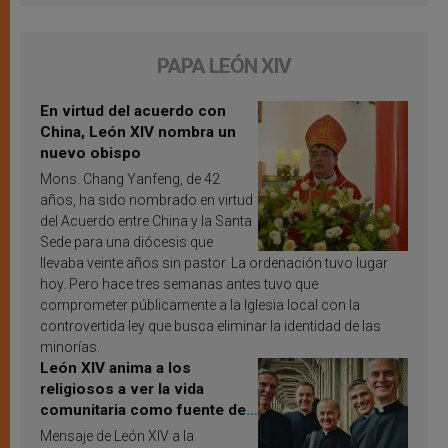
PAPA LEÓN XIV
En virtud del acuerdo con
China, León XIV nombra un
nuevo obispo
Mons. Chang Yanfeng, de 42
años, ha sido nombrado en virtud
del Acuerdo entre China y la Santa
Sede para una diócesis que
llevaba veinte años sin pastor. La ordenación tuvo lugar
hoy. Pero hace tres semanas antes tuvo que
comprometer públicamente a la Iglesia local con la
controvertida ley que busca eliminar la identidad de las
minorías.
León XIV anima a los
religiosos a ver la vida
comunitaria como fuente de
inspiración y santificación
Mensaje de León XIV a la