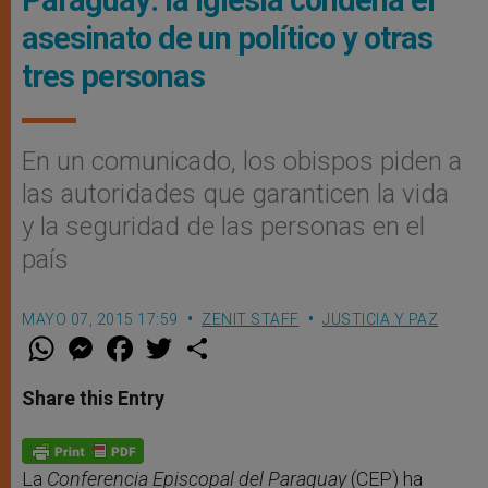
Paraguay: la Iglesia condena el
asesinato de un político y otras
tres personas
En un comunicado, los obispos piden a
las autoridades que garanticen la vida
y la seguridad de las personas en el
país
MAYO 07, 2015 17:59
ZENIT STAFF
JUSTICIA Y PAZ
W
M
F
T
S
h
e
a
w
h
a
s
c
i
a
t
s
e
t
r
Share this Entry
s
e
b
t
e
A
n
o
e
p
g
o
r
p
e
k
r
La
Conferencia Episcopal del Paraguay
(CEP) ha