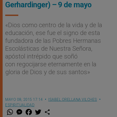
Gerhardinger) – 9 de mayo
«Dios como centro de la vida y de la
educación, ese fue el signo de esta
fundadora de las Pobres Hermanas
Escolásticas de Nuestra Señora,
apóstol intrépido que soñó
con regocijarse eternamente en la
gloria de Dios y de sus santos»
MAYO 08, 2015 17:14
ISABEL ORELLANA VILCHES
ESPIRITUALIDAD
W
M
F
T
S
h
e
a
w
h