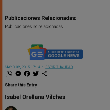
Publicaciones Relacionadas:
Publicaciones no relacionadas.
MAYO 08, 2015 17:14
ESPIRITUALIDAD
W
M
F
T
S
h
e
a
w
h
a
s
c
i
a
t
s
e
t
r
Share this Entry
s
e
b
t
e
A
n
o
e
p
g
o
r
Isabel Orellana Vilches
p
e
k
r