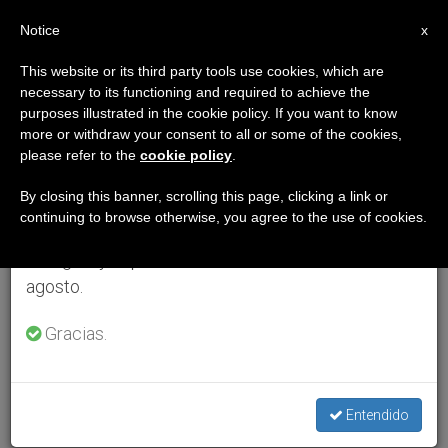
ES
Notice
×
x
Aviso importante
This website or its third party tools use cookies, which are
necessary to its functioning and required to achieve the
Del 27 de julio al 7 de agosto haremos la pausa
purposes illustrated in the cookie policy. If you want to know
anual, aprovechando que en el periodo de verano
more or withdraw your consent to all or some of the cookies,
please refer to the
cookie policy
.
se generan menos informaciones y también el
consumo de las mismas disminuye.
By closing this banner, scrolling this page, clicking a link or
continuing to browse otherwise, you agree to the use of cookies.
Retomamos el trabajo ordinario de las ediciones
en inglés y español de ZENIT el lunes 10 de
agosto.
Gracias.
Entendido