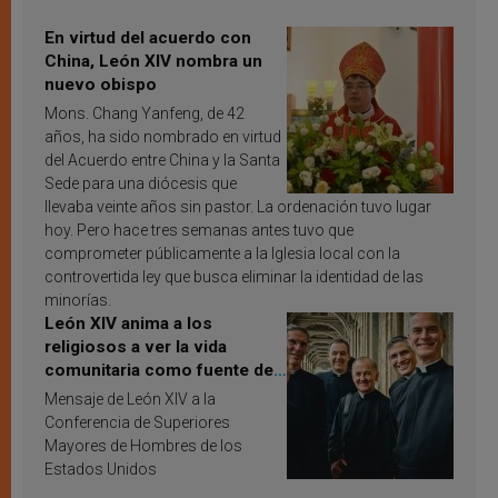
En virtud del acuerdo con
China, León XIV nombra un
nuevo obispo
Mons. Chang Yanfeng, de 42
años, ha sido nombrado en virtud
del Acuerdo entre China y la Santa
Sede para una diócesis que
llevaba veinte años sin pastor. La ordenación tuvo lugar
hoy. Pero hace tres semanas antes tuvo que
comprometer públicamente a la Iglesia local con la
controvertida ley que busca eliminar la identidad de las
minorías.
León XIV anima a los
religiosos a ver la vida
comunitaria como fuente de
inspiración y santificación
Mensaje de León XIV a la
Conferencia de Superiores
Mayores de Hombres de los
Estados Unidos