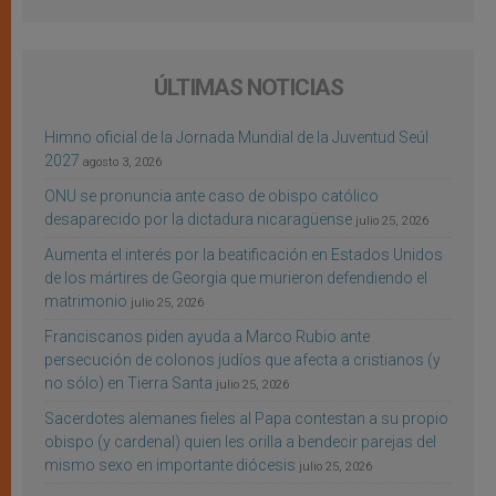
ÚLTIMAS NOTICIAS
Himno oficial de la Jornada Mundial de la Juventud Seúl
2027
agosto 3, 2026
ONU se pronuncia ante caso de obispo católico
desaparecido por la dictadura nicaragüense
julio 25, 2026
Aumenta el interés por la beatificación en Estados Unidos
de los mártires de Georgia que murieron defendiendo el
matrimonio
julio 25, 2026
Franciscanos piden ayuda a Marco Rubio ante
persecución de colonos judíos que afecta a cristianos (y
no sólo) en Tierra Santa
julio 25, 2026
Sacerdotes alemanes fieles al Papa contestan a su propio
obispo (y cardenal) quien les orilla a bendecir parejas del
mismo sexo en importante diócesis
julio 25, 2026