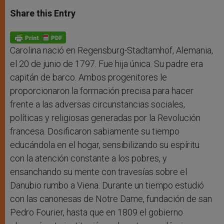
a
s
c
i
a
t
s
e
t
r
Share this Entry
s
e
b
t
e
A
n
o
e
p
g
o
r
p
e
k
r
Carolina nació en Regensburg-Stadtamhof, Alemania,
el 20 de junio de 1797. Fue hija única. Su padre era
capitán de barco. Ambos progenitores le
proporcionaron la formación precisa para hacer
frente a las adversas circunstancias sociales,
políticas y religiosas generadas por la Revolución
francesa. Dosificaron sabiamente su tiempo
educándola en el hogar, sensibilizando su espíritu
con la atención constante a los pobres, y
ensanchando su mente con travesías sobre el
Danubio rumbo a Viena. Durante un tiempo estudió
con las canonesas de Notre Dame, fundación de san
Pedro Fourier, hasta que en 1809 el gobierno