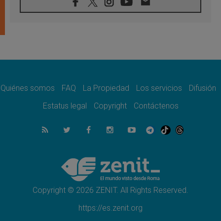
08.08.2026
El Papa: en Santa Ágata contemplamos la
victoria del amor sobre la muerte
08.08.2026
León XIV visitará el Santuario de la Madre
del Buen Consejo de Genazzano
07.08.2026
Filipinas: el Vicariato Apostólico de Calapán
se convierte en diócesis
Quiénes somos
FAQ
La Propiedad
Los servicios
Difusión
07.08.2026
Honduras: Los desplazados invisibles de una
Estatus legal
Copyright
Contáctenos
crisis olvidada
07.08.2026
Bokalic: "En Argentina el Papa León señalará
el compromiso del cristiano"
07.08.2026
La matanza de niños en Gaza no cesa: 300
muertos en 300 días
Copyright © 2026 ZENIT. All Rights Reserved.
https://es.zenit.org