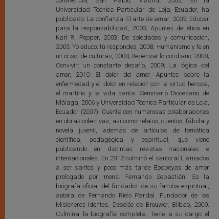
convivencia, San Pablo, Madrid, 2002; En la
Universidad Técnica Particular de Loja, Ecuador, ha
publicado: La confianza. El arte de amar, 2002; Educar
para la responsabilidad, 2003; Apuntes de ética en
Karl R. Popper, 2003; De soledades y comunicación,
2005; Yo educo; tú respondes, 2008; Humanismo y fe en
un crisol de culturas, 2008; Repensar lo cotidiano, 2008;
Convivir: un constante desafío, 2009; La lógica del
amor, 2010; El dolor del amor. Apuntes sobre la
enfermedad y el dolor en relación con la virtud heroica,
el martirio y la vida santa. Seminario Diocesano de
Málaga, 2006 y Universidad Técnica Particular de Loja,
Ecuador (2007). Cuenta con numerosas colaboraciones
en obras colectivas, así como relatos, cuentos, fábula y
novela juvenil, además de artículos de temática
científica, pedagógica y espiritual, que viene
publicando en distintas revistas nacionales e
internacionales. En 2012 culminó el santoral Llamados
a ser santos y poco más tarde Epopeyas de amor
prologado por mons. Fernando Sebastián. Es la
biógrafa oficial del fundador de su familia espiritual,
autora de Fernando Rielo Pardal. Fundador de los
Misioneros Identes, Desclée de Brouwer, Bilbao, 2009.
Culmina la biografía completa. Tiene a su cargo el