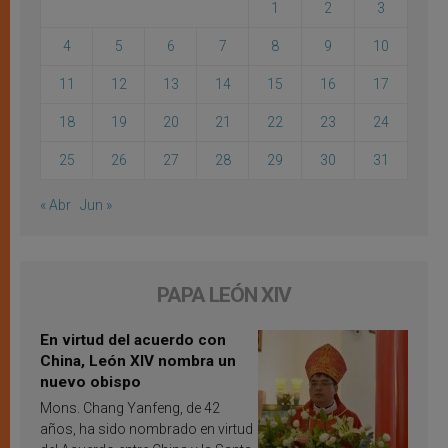
1
2
3
4
5
6
7
8
9
10
11
12
13
14
15
16
17
18
19
20
21
22
23
24
25
26
27
28
29
30
31
« Abr
Jun »
PAPA LEÓN XIV
En virtud del acuerdo con
China, León XIV nombra un
nuevo obispo
Mons. Chang Yanfeng, de 42
años, ha sido nombrado en virtud