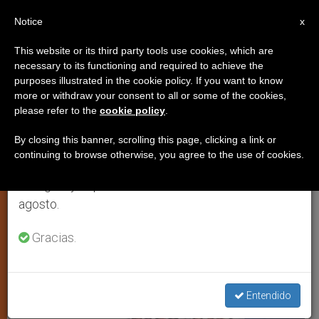
ES
Notice
×
x
Aviso importante
This website or its third party tools use cookies, which are
necessary to its functioning and required to achieve the
Del 27 de julio al 7 de agosto haremos la pausa
JUSTICIA Y PAZ
purposes illustrated in the cookie policy. If you want to know
anual, aprovechando que en el periodo de verano
more or withdraw your consent to all or some of the cookies,
please refer to the
cookie policy
.
se generan menos informaciones y también el
consumo de las mismas disminuye.
By closing this banner, scrolling this page, clicking a link or
continuing to browse otherwise, you agree to the use of cookies.
Retomamos el trabajo ordinario de las ediciones
en inglés y español de ZENIT el lunes 10 de
agosto.
Gracias.
Entendido