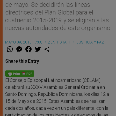
de mayo. Se decidirán las líneas
directrices del Plan Global para el
cuatrienio 2015-2019 y se eligirán a las
nuevas autoridades de este organismo
MAYO 09, 2015 17:08
ZENIT STAFF
JUSTICIA Y PAZ
W
M
F
T
S
h
e
a
w
h
a
s
c
i
a
t
s
e
t
r
Share this Entry
s
e
b
t
e
A
n
o
e
p
g
o
r
p
e
k
r
El Consejo Episcopal Latinoamericano (CELAM)
celebrará su XXXV Asamblea General Ordinaria en
Santo Domingo, República Dominicana, los días 12 a
15 de Mayo de 2015. Estas Asambleas se realizan
cada dos años, cada vez en un país diferente, con la
participación de los presidentes y delegados de las