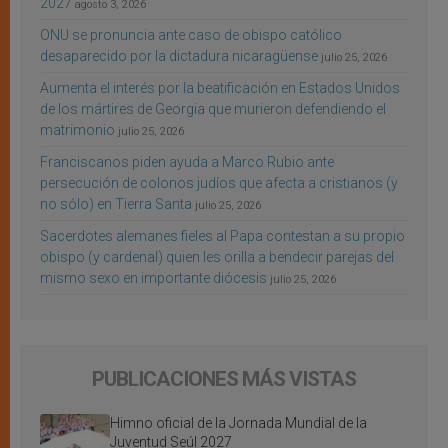
2027
agosto 3, 2026
ONU se pronuncia ante caso de obispo católico
desaparecido por la dictadura nicaragüense
julio 25, 2026
Aumenta el interés por la beatificación en Estados Unidos
de los mártires de Georgia que murieron defendiendo el
matrimonio
julio 25, 2026
Franciscanos piden ayuda a Marco Rubio ante
persecución de colonos judíos que afecta a cristianos (y
no sólo) en Tierra Santa
julio 25, 2026
Sacerdotes alemanes fieles al Papa contestan a su propio
obispo (y cardenal) quien les orilla a bendecir parejas del
mismo sexo en importante diócesis
julio 25, 2026
PUBLICACIONES MÁS VISTAS
Himno oficial de la Jornada Mundial de la
Juventud Seúl 2027