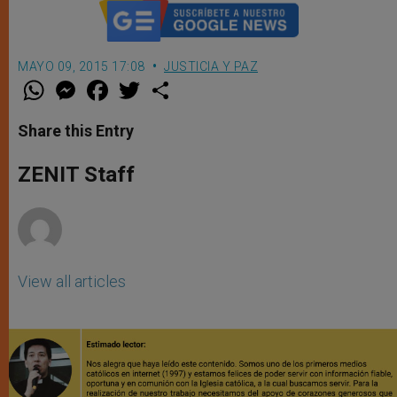
MAYO 09, 2015 17:08
JUSTICIA Y PAZ
W
M
F
T
S
h
e
a
w
h
a
s
c
i
a
t
s
e
t
r
Share this Entry
s
e
b
t
e
A
n
o
e
p
g
o
r
ZENIT Staff
p
e
k
r
View all articles