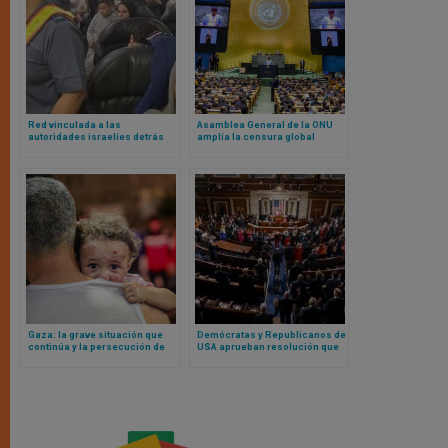
Red vinculada a las
Asamblea General de la ONU
autoridades israelíes detrás
amplía la censura global
del vuelo chárter de palestinos
a Sudáfrica
Gaza: la grave situación que
Demócratas y Republicanos de
continúa y la persecución de
USA aprueban resolución que
colonos en la Palestina
condena los males del
ocupada
socialismo