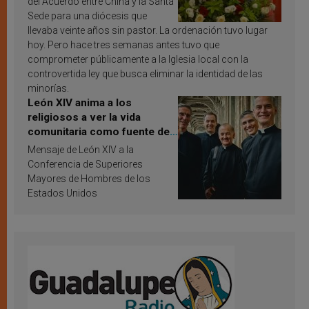
del Acuerdo entre China y la Santa
Sede para una diócesis que
llevaba veinte años sin pastor. La ordenación tuvo lugar
hoy. Pero hace tres semanas antes tuvo que
comprometer públicamente a la Iglesia local con la
controvertida ley que busca eliminar la identidad de las
minorías.
León XIV anima a los
religiosos a ver la vida
comunitaria como fuente de
inspiración y santificación
Mensaje de León XIV a la
Conferencia de Superiores
Mayores de Hombres de los
Estados Unidos