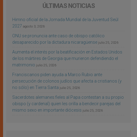
ÚLTIMAS NOTICIAS
Himno oficial de la Jornada Mundial de la Juventud Seúl
2027
agosto 3, 2026
ONU se pronuncia ante caso de obispo católico
desaparecido por la dictadura nicaragüense
julio 25, 2026
Aumenta el interés por la beatificación en Estados Unidos
de los mártires de Georgia que murieron defendiendo el
matrimonio
julio 25, 2026
Franciscanos piden ayuda a Marco Rubio ante
persecución de colonos judíos que afecta a cristianos (y
no sólo) en Tierra Santa
julio 25, 2026
Sacerdotes alemanes fieles al Papa contestan a su propio
obispo (y cardenal) quien les orilla a bendecir parejas del
mismo sexo en importante diócesis
julio 25, 2026