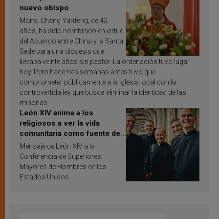
nuevo obispo
Mons. Chang Yanfeng, de 42
años, ha sido nombrado en virtud
del Acuerdo entre China y la Santa
Sede para una diócesis que
llevaba veinte años sin pastor. La ordenación tuvo lugar
hoy. Pero hace tres semanas antes tuvo que
comprometer públicamente a la Iglesia local con la
controvertida ley que busca eliminar la identidad de las
minorías.
León XIV anima a los
religiosos a ver la vida
comunitaria como fuente de
inspiración y santificación
Mensaje de León XIV a la
Conferencia de Superiores
Mayores de Hombres de los
Estados Unidos