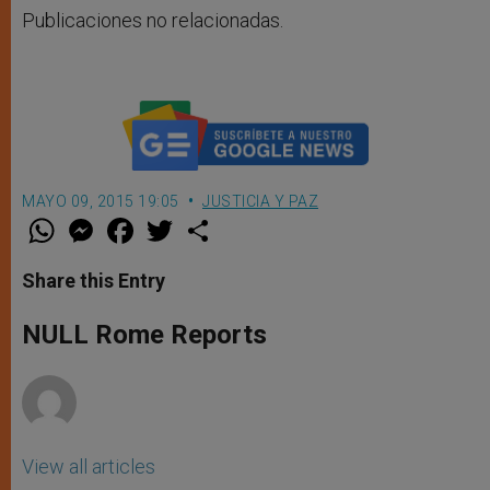
Publicaciones no relacionadas.
MAYO 09, 2015 19:05
JUSTICIA Y PAZ
W
M
F
T
S
h
e
a
w
h
a
s
c
i
a
t
s
e
t
r
Share this Entry
s
e
b
t
e
A
n
o
e
p
g
o
r
NULL Rome Reports
p
e
k
r
View all articles