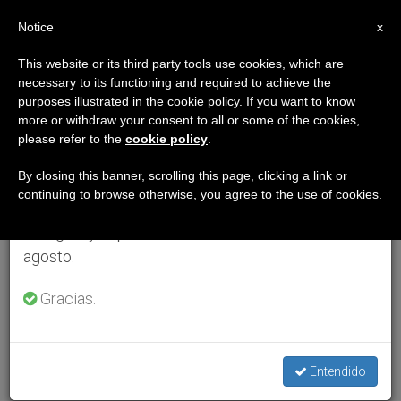
ES
Notice
×
x
Aviso importante
This website or its third party tools use cookies, which are
necessary to its functioning and required to achieve the
Del 27 de julio al 7 de agosto haremos la pausa
purposes illustrated in the cookie policy. If you want to know
anual, aprovechando que en el periodo de verano
more or withdraw your consent to all or some of the cookies,
please refer to the
cookie policy
.
se generan menos informaciones y también el
consumo de las mismas disminuye.
By closing this banner, scrolling this page, clicking a link or
continuing to browse otherwise, you agree to the use of cookies.
Retomamos el trabajo ordinario de las ediciones
en inglés y español de ZENIT el lunes 10 de
agosto.
Gracias.
Entendido