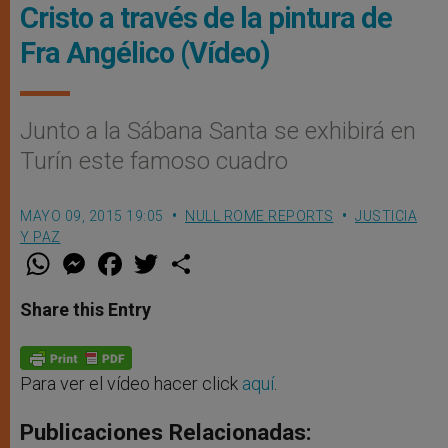
Cristo a través de la pintura de
Fra Angélico (Vídeo)
Junto a la Sábana Santa se exhibirá en
Turín este famoso cuadro
MAYO 09, 2015 19:05
NULL ROME REPORTS
JUSTICIA
Y PAZ
W
M
F
T
S
h
e
a
w
h
a
s
c
i
a
t
s
e
t
r
Share this Entry
s
e
b
t
e
A
n
o
e
p
g
o
r
p
e
k
r
Para ver el vídeo hacer click
aquí
.
Publicaciones Relacionadas: