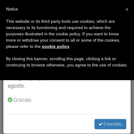
ES
Notice
×
x
Aviso importante
This website or its third party tools use cookies, which are
necessary to its functioning and required to achieve the
Del 27 de julio al 7 de agosto haremos la pausa
purposes illustrated in the cookie policy. If you want to know
anual, aprovechando que en el periodo de verano
more or withdraw your consent to all or some of the cookies,
please refer to the
cookie policy
.
se generan menos informaciones y también el
consumo de las mismas disminuye.
By closing this banner, scrolling this page, clicking a link or
continuing to browse otherwise, you agree to the use of cookies.
Retomamos el trabajo ordinario de las ediciones
en inglés y español de ZENIT el lunes 10 de
agosto.
Gracias.
Entendido