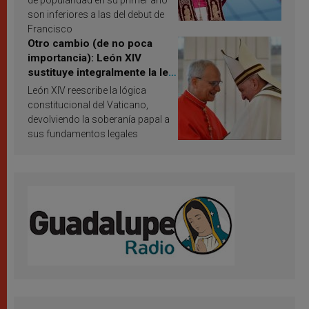
de popularidad en su primer año
son inferiores a las del debut de
Francisco
Otro cambio (de no poca
importancia): León XIV
sustituye integralmente la ley
vaticana de Papa Francisco
León XIV reescribe la lógica
constitucional del Vaticano,
devolviendo la soberanía papal a
sus fundamentos legales