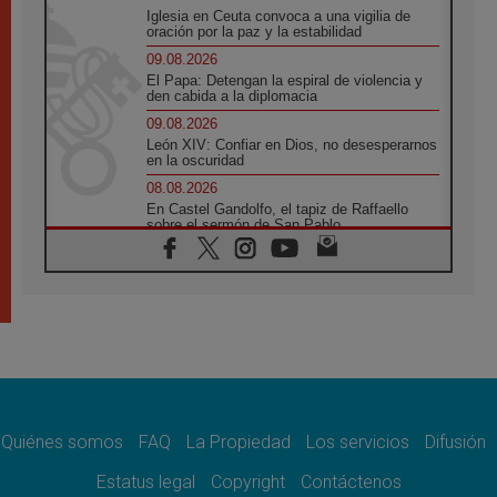
Iglesia en Ceuta convoca a una vigilia de
oración por la paz y la estabilidad
09.08.2026
El Papa: Detengan la espiral de violencia y
den cabida a la diplomacia
09.08.2026
León XIV: Confiar en Dios, no desesperarnos
en la oscuridad
08.08.2026
En Castel Gandolfo, el tapiz de Raffaello
sobre el sermón de San Pablo
08.08.2026
En Colombia, «la paz no se compra con una
firma»
08.08.2026
En Venezuela celebraron los 416 años del
Santo Cristo de La Grita
08.08.2026
El Papa: en Santa Ágata contemplamos la
victoria del amor sobre la muerte
Quiénes somos
FAQ
La Propiedad
Los servicios
Difusión
08.08.2026
León XIV visitará el Santuario de la Madre
Estatus legal
Copyright
Contáctenos
del Buen Consejo de Genazzano