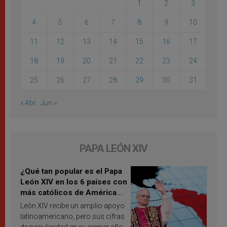
1
2
3
4
5
6
7
8
9
10
11
12
13
14
15
16
17
18
19
20
21
22
23
24
25
26
27
28
29
30
31
« Abr
Jun »
PAPA LEÓN XIV
¿Qué tan popular es el Papa
León XIV en los 6 países con
más católicos de América
Latina en 2026? Publican
León XIV recibe un amplio apoyo
resultados de investigación
latinoamericano, pero sus cifras