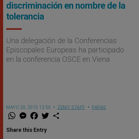
discriminación en nombre de la
tolerancia
Una delegación de la Conferencias
Episcopales Europeas ha participado
en la conferencia OSCE en Viena
MAYO 20, 2015 12:50
ZENIT STAFF
PAPAS
W
M
F
T
S
h
e
a
w
h
a
s
c
i
a
t
s
e
t
r
Share this Entry
s
e
b
t
e
A
n
o
e