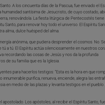
 Santo. A los cincuenta días de la Pascua, fue enviado el Es
la humanidad santísima de Jesucristo, de cuyo costado, ab
ierra, renovándola. La fiesta litúrgica de Pentecostés tiene 
tu Santo, para renovar hoy todo el universo. El Espíritu San
stra alma, dulce huésped del alma.
energía anónima, que pudiera desprender el cosmos. No. Se
e tú a tú. El Espíritu actúa silenciosamente en nuestros co
 va recordando las cosas de Jesús y nos da la profunda
 de su familia que es la Iglesia.
yentes para hacerlos testigos: “Esta es la hora en que rom
ego innumerable purifica, renueva, enciende, alegra las entra
esia en medio de las plazas y levanta testigos en el pueblo
l apostolado. Los apóstoles, al recibir el Espíritu Santo, fu