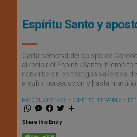
Espíritu Santo y apost
Carta semanal del obispo de Córdob
al recibir el Espíritu Santo, fueron fo
convirtieron en testigos valientes 
a sufrir persecución y hasta martiri
MAYO 21, 2015 18:05
DEMETRIO FERNÁNDEZ
ESP
W
M
F
T
S
h
e
a
w
h
a
s
c
i
a
t
s
e
t
r
Share this Entry
s
e
b
t
e
A
n
o
e
p
g
o
r