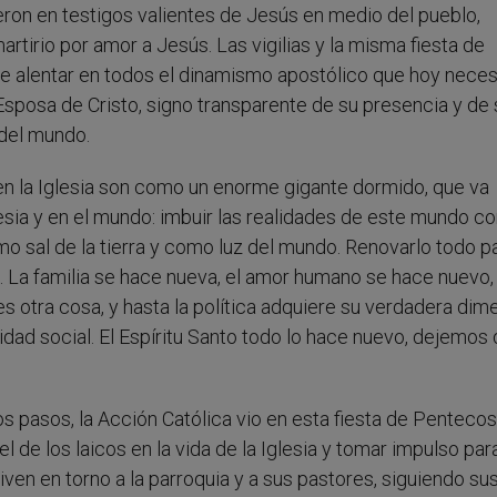
tieron en testigos valientes de Jesús en medio del pueblo,
artirio por amor a Jesús. Las vigilias y la misma fiesta de
e alentar en todos el dinamismo apostólico que hoy necesi
Esposa de Cristo, signo transparente de su presencia y de 
del mundo.
s en la Iglesia son como un enorme gigante dormido, que va
esia y en el mundo: imbuir las realidades de este mundo co
mo sal de la tierra y como luz del mundo. Renovarlo todo p
re. La familia se hace nueva, el amor humano se hace nuevo,
 es otra cosa, y hasta la política adquiere su verdadera dim
ridad social. El Espíritu Santo todo lo hace nuevo, dejemos
os pasos, la Acción Católica vio en esta fiesta de Penteco
el de los laicos en la vida de la Iglesia y tomar impulso par
ven en torno a la parroquia y a sus pastores, siguiendo su