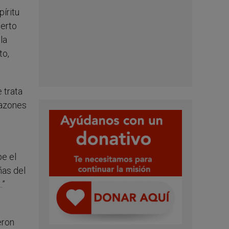
píritu
ierto
la
to,
 trata
razones
pe el
ñas del
…”
eron