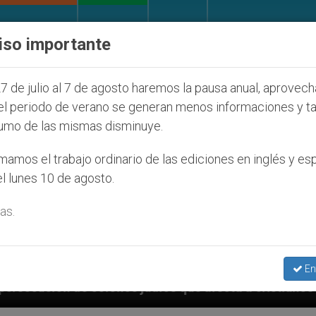
IGLESIA Y MUNDO
DOCUMENTOS
DONATIVOS
iso importante
7 de julio al 7 de agosto haremos la pausa anual, aprovec
el periodo de verano se generan menos informaciones y t
umo de las mismas disminuye.
amos el trabajo ordinario de las ediciones en inglés y es
l lunes 10 de agosto.
as.
En
udíos que afecta a cristianos (y no sólo) en Tierra S