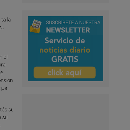
ta la
su
n el
ara
 el
ensión
 que
stés su
a su
s