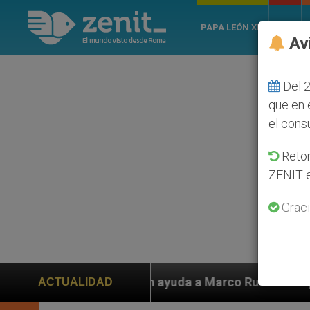
PAPA LEÓN XIV
ROMA
Av
Del 2
que en 
el cons
Retom
ZENIT e
Graci
iden ayuda a Marco Rubio ante persecución de colonos j
ACTUALIDAD