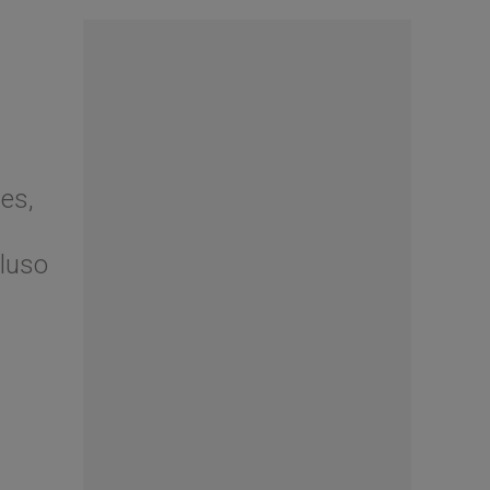
es,
cluso