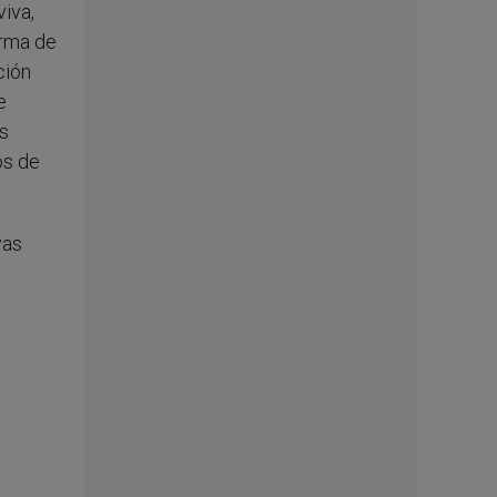
iva,
orma de
ción
e
s
os de
vas