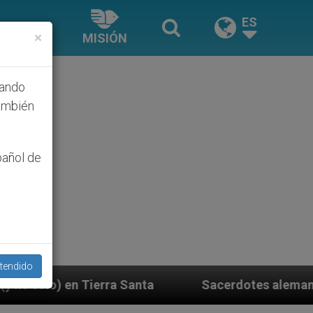
ES
×
MISIÓN
hando
ambién
pañol de
tendido
anta
Sacerdotes alemanes fieles al Papa contes