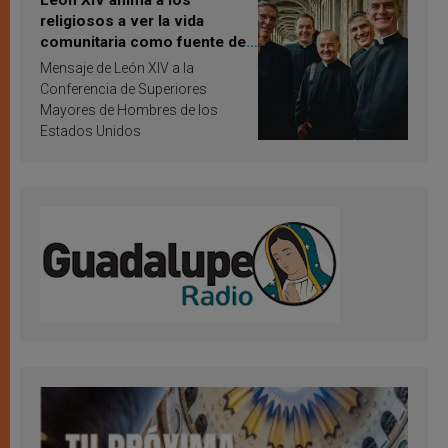
religiosos a ver la vida
comunitaria como fuente de
inspiración y santificación
Mensaje de León XIV a la
Conferencia de Superiores
Mayores de Hombres de los
Estados Unidos