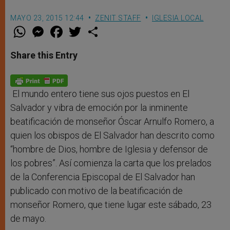
MAYO 23, 2015 12:44
ZENIT STAFF
IGLESIA LOCAL
W
M
F
T
S
h
e
a
w
h
a
s
c
i
a
t
s
e
t
r
Share this Entry
s
e
b
t
e
A
n
o
e
p
g
o
r
p
e
k
r
El mundo entero tiene sus ojos puestos en El
Salvador y vibra de emoción por la inminente
beatificación de monseñor Óscar Arnulfo Romero, a
quien los obispos de El Salvador han descrito como
“hombre de Dios, hombre de Iglesia y defensor de
los pobres”. Así comienza la carta que los prelados
de la Conferencia Episcopal de El Salvador han
publicado con motivo de la beatificación de
monseñor Romero, que tiene lugar este sábado, 23
de mayo.