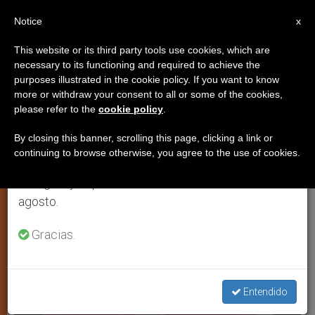
ES
Notice
×
x
Aviso importante
This website or its third party tools use cookies, which are
necessary to its functioning and required to achieve the
Del 27 de julio al 7 de agosto haremos la pausa
IGLESIA LOCAL
purposes illustrated in the cookie policy. If you want to know
anual, aprovechando que en el periodo de verano
more or withdraw your consent to all or some of the cookies,
please refer to the
cookie policy
.
se generan menos informaciones y también el
consumo de las mismas disminuye.
By closing this banner, scrolling this page, clicking a link or
continuing to browse otherwise, you agree to the use of cookies.
Retomamos el trabajo ordinario de las ediciones
en inglés y español de ZENIT el lunes 10 de
agosto.
Gracias.
Entendido