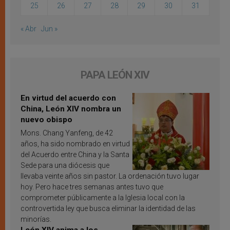
25
26
27
28
29
30
31
« Abr
Jun »
PAPA LEÓN XIV
En virtud del acuerdo con
China, León XIV nombra un
nuevo obispo
Mons. Chang Yanfeng, de 42
años, ha sido nombrado en virtud
del Acuerdo entre China y la Santa
Sede para una diócesis que
llevaba veinte años sin pastor. La ordenación tuvo lugar
hoy. Pero hace tres semanas antes tuvo que
comprometer públicamente a la Iglesia local con la
controvertida ley que busca eliminar la identidad de las
minorías.
León XIV anima a los