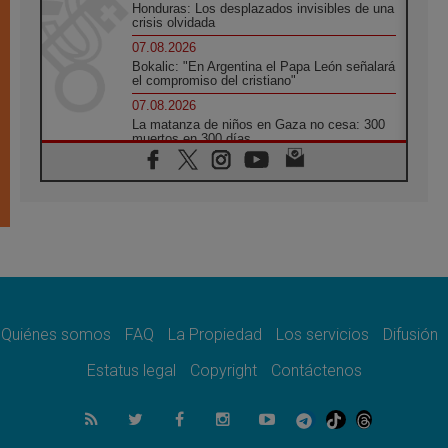
Honduras: Los desplazados invisibles de una
crisis olvidada
07.08.2026
Bokalic: "En Argentina el Papa León señalará
el compromiso del cristiano"
07.08.2026
La matanza de niños en Gaza no cesa: 300
muertos en 300 días
07.08.2026
Tagle: La guerra desfigura el mundo, solo la
revelación de Dios lo transfigura
07.08.2026
Presentada la Trienal de Arte de las
Universidades Católicas: «Exercises in
Empathy»
07.08.2026
Fortunatus Nwachukwu: la comunicación
como misión al servicio del Evangelio
Quiénes somos
FAQ
La Propiedad
Los servicios
Difusión
07.08.2026
Estatus legal
Copyright
Contáctenos
SIGNIS 2026, dar voz a las religiosas en el
espacio público
07.08.2026
Lanzan un proyecto de empoderamiento
digital para mujeres líderes en África