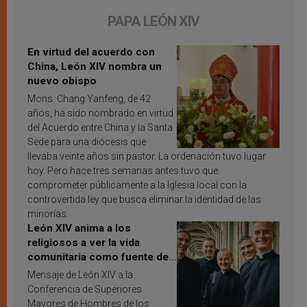
PAPA LEÓN XIV
En virtud del acuerdo con
China, León XIV nombra un
nuevo obispo
Mons. Chang Yanfeng, de 42
años, ha sido nombrado en virtud
del Acuerdo entre China y la Santa
Sede para una diócesis que
llevaba veinte años sin pastor. La ordenación tuvo lugar
hoy. Pero hace tres semanas antes tuvo que
comprometer públicamente a la Iglesia local con la
controvertida ley que busca eliminar la identidad de las
minorías.
León XIV anima a los
religiosos a ver la vida
comunitaria como fuente de
inspiración y santificación
Mensaje de León XIV a la
Conferencia de Superiores
Mayores de Hombres de los