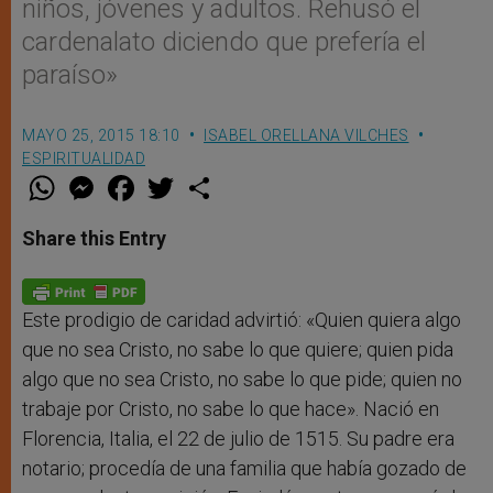
niños, jóvenes y adultos. Rehusó el
cardenalato diciendo que prefería el
paraíso»
MAYO 25, 2015 18:10
ISABEL ORELLANA VILCHES
ESPIRITUALIDAD
W
M
F
T
S
h
e
a
w
h
a
s
c
i
a
t
s
e
t
r
Share this Entry
s
e
b
t
e
A
n
o
e
p
g
o
r
p
e
k
r
Este prodigio de caridad advirtió: «Quien quiera algo
que no sea Cristo, no sabe lo que quiere; quien pida
algo que no sea Cristo, no sabe lo que pide; quien no
trabaje por Cristo, no sabe lo que hace». Nació en
Florencia, Italia, el 22 de julio de 1515. Su padre era
notario; procedía de una familia que había gozado de