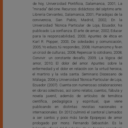
de hoy, Universidad Pontificia, Salamanca, 2001; La
"mirada" del cine. Recursos didácticos del séptimo arte.
Librería Cervantes, Salamanca, 2001; Paradojas de la
convivencia, San Pablo, Madrid, 2002; En la
Universidad Técnica Particular de Loja, Ecuador, ha
publicado: La confianza. El arte de amar, 2002; Educar
para la responsabilidad, 2003; Apuntes de ética en
Karl R. Popper, 2003; De soledades y comunicación,
2005; Yo educo; tú respondes, 2008; Humanismo y fe en
un crisol de culturas, 2008; Repensar lo cotidiano, 2008;
Convivir: un constante desafío, 2009; La lógica del
amor, 2010; El dolor del amor. Apuntes sobre la
enfermedad y el dolor en relación con la virtud heroica,
el martirio y la vida santa. Seminario Diocesano de
Málaga, 2006 y Universidad Técnica Particular de Loja,
Ecuador (2007). Cuenta con numerosas colaboraciones
en obras colectivas, así como relatos, cuentos, fábula y
novela juvenil, además de artículos de temática
científica, pedagógica y espiritual, que viene
publicando en distintas revistas nacionales e
internacionales. En 2012 culminó el santoral Llamados
a ser santos y poco más tarde Epopeyas de amor
prologado por mons. Fernando Sebastián. Es la