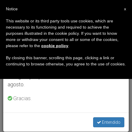
ES
Notice
×
x
Aviso importante
This website or its third party tools use cookies, which are
necessary to its functioning and required to achieve the
Del 27 de julio al 7 de agosto haremos la pausa
purposes illustrated in the cookie policy. If you want to know
anual, aprovechando que en el periodo de verano
more or withdraw your consent to all or some of the cookies,
please refer to the
cookie policy
.
se generan menos informaciones y también el
consumo de las mismas disminuye.
By closing this banner, scrolling this page, clicking a link or
continuing to browse otherwise, you agree to the use of cookies.
Retomamos el trabajo ordinario de las ediciones
en inglés y español de ZENIT el lunes 10 de
agosto.
Gracias.
Entendido