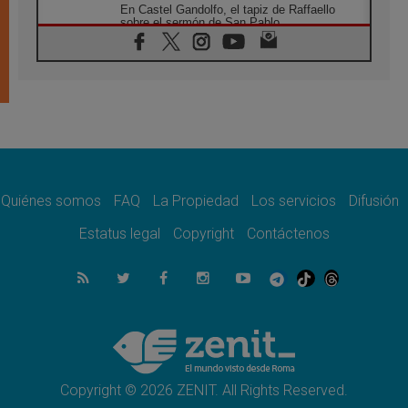
En Castel Gandolfo, el tapiz de Raffaello
sobre el sermón de San Pablo
08.08.2026
En Colombia, «la paz no se compra con una
firma»
08.08.2026
En Venezuela celebraron los 416 años del
Santo Cristo de La Grita
08.08.2026
El Papa: en Santa Ágata contemplamos la
victoria del amor sobre la muerte
Quiénes somos
FAQ
La Propiedad
Los servicios
Difusión
08.08.2026
León XIV visitará el Santuario de la Madre
Estatus legal
Copyright
Contáctenos
del Buen Consejo de Genazzano
07.08.2026
Filipinas: el Vicariato Apostólico de Calapán
se convierte en diócesis
07.08.2026
Honduras: Los desplazados invisibles de una
crisis olvidada
Copyright © 2026 ZENIT. All Rights Reserved.