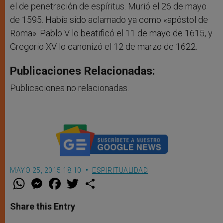
el de penetración de espíritus. Murió el 26 de mayo
de 1595. Había sido aclamado ya como «apóstol de
Roma». Pablo V lo beatificó el 11 de mayo de 1615, y
Gregorio XV lo canonizó el 12 de marzo de 1622.
Publicaciones Relacionadas:
Publicaciones no relacionadas.
MAYO 25, 2015 18:10
ESPIRITUALIDAD
W
M
F
T
S
h
e
a
w
h
a
s
c
i
a
t
s
e
t
r
Share this Entry
s
e
b
t
e
A
n
o
e