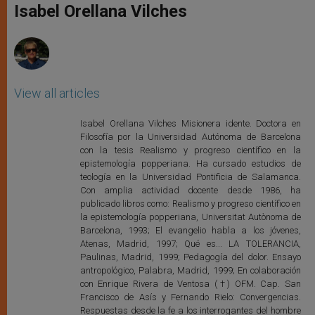
p
g
o
r
Isabel Orellana Vilches
p
e
k
r
View all articles
Isabel Orellana Vilches Misionera idente. Doctora en
Filosofía por la Universidad Autónoma de Barcelona
con la tesis Realismo y progreso científico en la
epistemología popperiana. Ha cursado estudios de
teología en la Universidad Pontificia de Salamanca.
Con amplia actividad docente desde 1986, ha
publicado libros como: Realismo y progreso científico en
la epistemología popperiana, Universitat Autònoma de
Barcelona, 1993; El evangelio habla a los jóvenes,
Atenas, Madrid, 1997; Qué es... LA TOLERANCIA,
Paulinas, Madrid, 1999; Pedagogía del dolor. Ensayo
antropológico, Palabra, Madrid, 1999; En colaboración
con Enrique Rivera de Ventosa (†) OFM. Cap. San
Francisco de Asís y Fernando Rielo: Convergencias.
Respuestas desde la fe a los interrogantes del hombre