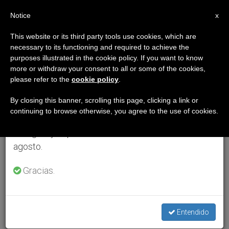
ES
Notice
×
x
Aviso importante
This website or its third party tools use cookies, which are
necessary to its functioning and required to achieve the
Del 27 de julio al 7 de agosto haremos la pausa
purposes illustrated in the cookie policy. If you want to know
anual, aprovechando que en el periodo de verano
more or withdraw your consent to all or some of the cookies,
please refer to the
cookie policy
.
se generan menos informaciones y también el
consumo de las mismas disminuye.
By closing this banner, scrolling this page, clicking a link or
continuing to browse otherwise, you agree to the use of cookies.
Retomamos el trabajo ordinario de las ediciones
en inglés y español de ZENIT el lunes 10 de
agosto.
Gracias.
Entendido