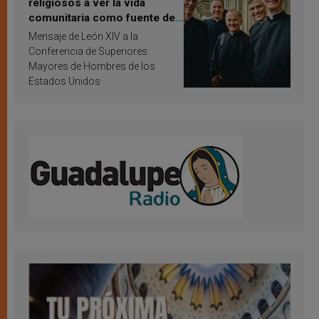
religiosos a ver la vida
comunitaria como fuente de
inspiración y santificación
Mensaje de León XIV a la
Conferencia de Superiores
Mayores de Hombres de los
Estados Unidos