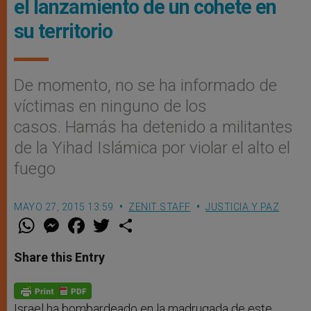
el lanzamiento de un cohete en
su territorio
De momento, no se ha informado de
víctimas en ninguno de los
casos. Hamás ha detenido a militantes
de la Yihad Islámica por violar el alto el
fuego
MAYO 27, 2015 13:59
ZENIT STAFF
JUSTICIA Y PAZ
W
M
F
T
S
h
e
a
w
h
a
s
c
i
a
t
s
e
t
r
Share this Entry
s
e
b
t
e
A
n
o
e
p
g
o
r
p
e
k
r
Israel ha bombardeado en la madrugada de este