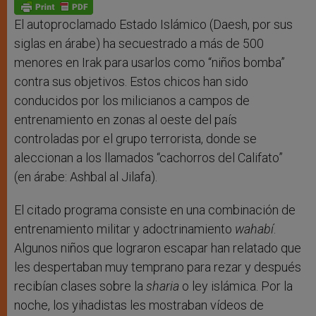
p
g
o
r
p
e
k
r
El autoproclamado Estado Islámico (Daesh, por sus
siglas en árabe) ha secuestrado a más de 500
menores en Irak para usarlos como “niños bomba”
contra sus objetivos. Estos chicos han sido
conducidos por los milicianos a campos de
entrenamiento en zonas al oeste del país
controladas por el grupo terrorista, donde se
aleccionan a los llamados “cachorros del Califato”
(en árabe: Ashbal al Jilafa).
El citado programa consiste en una combinación de
entrenamiento militar y adoctrinamiento
wahabí
.
Algunos niños que lograron escapar han relatado que
les despertaban muy temprano para rezar y después
recibían clases sobre la
sharia
o ley islámica. Por la
noche, los yihadistas les mostraban vídeos de