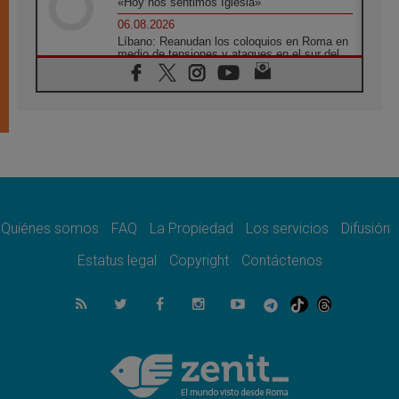
«Hoy nos sentimos Iglesia»
06.08.2026
Líbano: Reanudan los coloquios en Roma en
medio de tensiones y ataques en el sur del
país
06.08.2026
Hiroshima y Nagasaki, 81 años después.
Comienzan "Diez Días Oración por la Paz"
06.08.2026
Pizzaballa en Asís: los cristianos quieren
paz
06.08.2026
Sturla: La visita de León XIV será una buena
noticia para todo el Uruguay
Quiénes somos
FAQ
La Propiedad
Los servicios
Difusión
06.08.2026
Estatus legal
Copyright
Contáctenos
León XIV: La revolución del Evangelio
derriba los muros que separan
06.08.2026
La Iglesia en Ceuta: caridad y esperanza
frente al drama migratorio
06.08.2026
La visita del Papa a Perú será un tiempo de
gracia reconciliación y esperanza