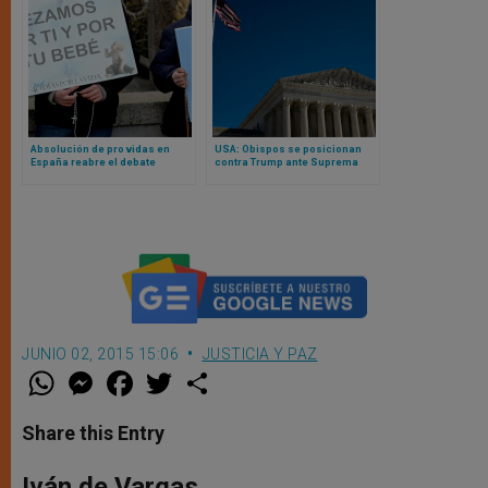
Absolución de pro vidas en
USA: Obispos se posicionan
España reabre el debate
contra Trump ante Suprema
europeo sobre vigilias provida
Corte y alegan a favor de
y libertades públicas
nacionalidad por nacimiento
JUNIO 02, 2015 15:06
JUSTICIA Y PAZ
W
M
F
T
S
h
e
a
w
h
a
s
c
i
a
t
s
e
t
r
Share this Entry
s
e
b
t
e
A
n
o
e
p
g
o
r
Iván de Vargas