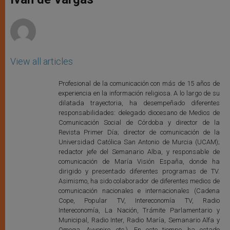
p
e
k
r
View all articles
Profesional de la comunicación con más de 15 años de
experiencia en la información religiosa. A lo largo de su
dilatada trayectoria, ha desempeñado diferentes
responsabilidades: delegado diocesano de Medios de
Comunicación Social de Córdoba y director de la
Revista Primer Día; director de comunicación de la
Universidad Católica San Antonio de Murcia (UCAM);
redactor jefe del Semanario Alba, y responsable de
comunicación de María Visión España, donde ha
dirigido y presentado diferentes programas de TV.
Asimismo, ha sido colaborador de diferentes medios de
comunicación nacionales e internacionales (Cadena
Cope, Popular TV, Intereconomía TV, Radio
Intereconomía, La Nación, Trámite Parlamentario y
Municipal, Radio Inter, Radio María, Semanario Alfa y
Omega, Avvenire, etc.). En este tiempo, ha estado