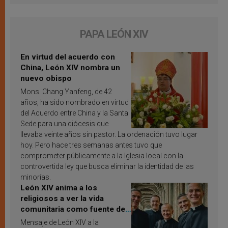
PAPA LEÓN XIV
En virtud del acuerdo con
China, León XIV nombra un
nuevo obispo
Mons. Chang Yanfeng, de 42
años, ha sido nombrado en virtud
del Acuerdo entre China y la Santa
Sede para una diócesis que
llevaba veinte años sin pastor. La ordenación tuvo lugar
hoy. Pero hace tres semanas antes tuvo que
comprometer públicamente a la Iglesia local con la
controvertida ley que busca eliminar la identidad de las
minorías.
León XIV anima a los
religiosos a ver la vida
comunitaria como fuente de
inspiración y santificación
Mensaje de León XIV a la