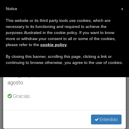
ES
Notice
×
x
Aviso importante
This website or its third party tools use cookies, which are
necessary to its functioning and required to achieve the
Del 27 de julio al 7 de agosto haremos la pausa
purposes illustrated in the cookie policy. If you want to know
anual, aprovechando que en el periodo de verano
more or withdraw your consent to all or some of the cookies,
please refer to the
cookie policy
.
se generan menos informaciones y también el
consumo de las mismas disminuye.
By closing this banner, scrolling this page, clicking a link or
continuing to browse otherwise, you agree to the use of cookies.
Retomamos el trabajo ordinario de las ediciones
en inglés y español de ZENIT el lunes 10 de
agosto.
Gracias.
Entendido