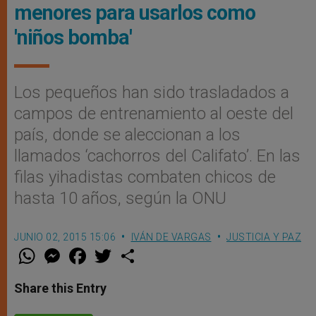
menores para usarlos como
'niños bomba'
Los pequeños han sido trasladados a
campos de entrenamiento al oeste del
país, donde se aleccionan a los
llamados ‘cachorros del Califato’. En las
filas yihadistas combaten chicos de
hasta 10 años, según la ONU
JUNIO 02, 2015 15:06
IVÁN DE VARGAS
JUSTICIA Y PAZ
W
M
F
T
S
h
e
a
w
h
a
s
c
i
a
t
s
e
t
r
Share this Entry
s
e
b
t
e
A
n
o
e