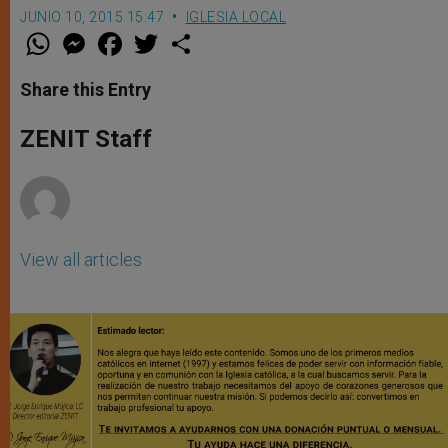
JUNIO 10, 2015 15:47
IGLESIA LOCAL
W
M
F
T
S
h
e
a
w
h
a
s
c
i
a
t
s
e
t
r
Share this Entry
s
e
b
t
e
A
n
o
e
p
g
o
r
ZENIT Staff
p
e
k
r
View all articles