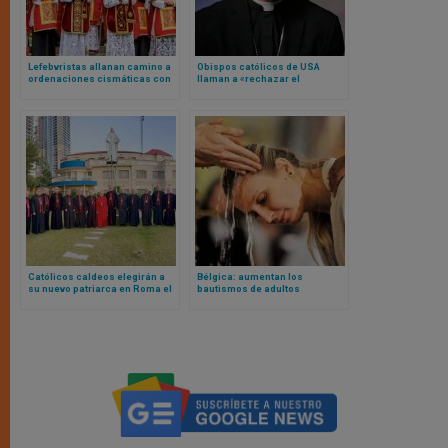
Lefebvristas allanan camino a
Obispos católicos de USA
ordenaciones cismáticas con
llaman a «rechazar el
libro enviado a cada miembro
antisemitismo y las mentiras y
del episcopado italiano
conspiraciones que lo
alimentan»
Católicos caldeos elegirán a
Bélgica: aumentan los
su nuevo patriarca en Roma el
bautismos de adultos
próximo mes de abril