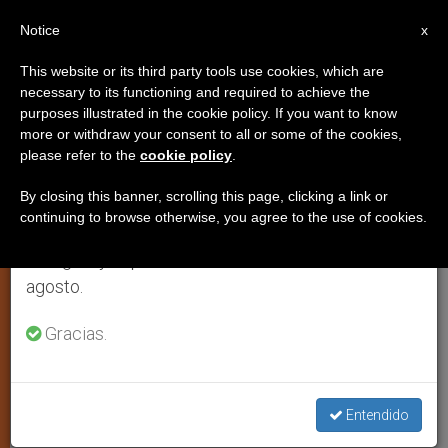
ES
Notice
×
x
Aviso importante
This website or its third party tools use cookies, which are
necessary to its functioning and required to achieve the
Del 27 de julio al 7 de agosto haremos la pausa
purposes illustrated in the cookie policy. If you want to know
La Iglesia en Granada organiza
anual, aprovechando que en el periodo de verano
more or withdraw your consent to all or some of the cookies,
please refer to the
cookie policy
.
se generan menos informaciones y también el
una semana por los cristianos
consumo de las mismas disminuye.
perseguidos
By closing this banner, scrolling this page, clicking a link or
continuing to browse otherwise, you agree to the use of cookies.
Retomamos el trabajo ordinario de las ediciones
en inglés y español de ZENIT el lunes 10 de
Del 14 al 23 de junio, habrá
agosto.
conferencias, la proyección de dos
Gracias.
documentales, así como una plegaria
musical, para mostrar la realidad de las
comunidades cristianas en Oriente
Entendido
Medio