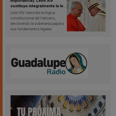
importancia): León XIV
sustituye integralmente la ley
vaticana de Papa Francisco
León XIV reescribe la lógica
constitucional del Vaticano,
devolviendo la soberanía papal a
sus fundamentos legales