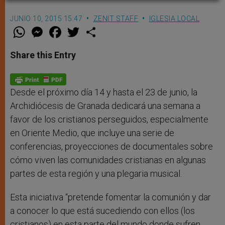
JUNIO 10, 2015 15:47
ZENIT STAFF
IGLESIA LOCAL
W
M
F
T
S
h
e
a
w
h
a
s
c
i
a
t
s
e
t
r
Share this Entry
s
e
b
t
e
A
n
o
e
p
g
o
r
p
e
k
r
Desde el próximo día 14 y hasta el 23 de junio, la
Archidiócesis de Granada dedicará una semana a
favor de los cristianos perseguidos, especialmente
en Oriente Medio, que incluye una serie de
conferencias, proyecciones de documentales sobre
cómo viven las comunidades cristianas en algunas
partes de esta región y una plegaria musical.
Esta iniciativa “pretende fomentar la comunión y dar
a conocer lo que está sucediendo con ellos (los
cristianos) en esta parte del mundo donde sufren