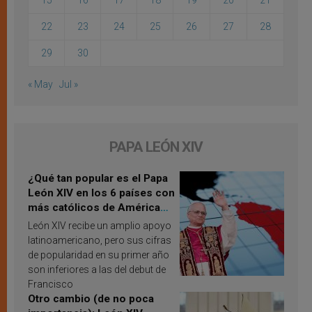
15
16
17
18
19
20
21
22
23
24
25
26
27
28
29
30
« May
Jul »
PAPA LEÓN XIV
¿Qué tan popular es el Papa
León XIV en los 6 países con
más católicos de América
Latina en 2026? Publican
León XIV recibe un amplio apoyo
resultados de investigación
latinoamericano, pero sus cifras
de popularidad en su primer año
son inferiores a las del debut de
Francisco
Otro cambio (de no poca