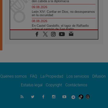
den cabida a la diplomacia
09.08.2026
León XIV: Confiar en Dios, no desesperarnos
en la oscuridad
08.08.2026
En Castel Gandolfo, el tapiz de Raffaello
sobre el sermón de San Pablo
08.08.2026
En Colombia, «la paz no se compra con una
firma»
08.08.2026
En Venezuela celebraron los 416 años del
Santo Cristo de La Grita
08.08.2026
El Papa: en Santa Ágata contemplamos la
victoria del amor sobre la muerte
Quiénes somos
FAQ
La Propiedad
Los servicios
Difusión
08.08.2026
León XIV visitará el Santuario de la Madre
Estatus legal
Copyright
Contáctenos
del Buen Consejo de Genazzano
07.08.2026
Filipinas: el Vicariato Apostólico de Calapán
se convierte en diócesis
07.08.2026