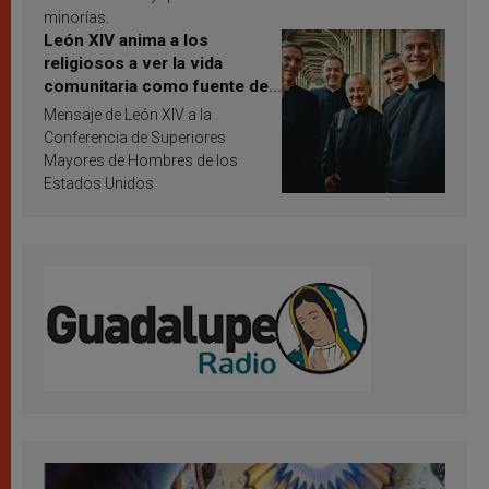
minorías.
León XIV anima a los
religiosos a ver la vida
comunitaria como fuente de
inspiración y santificación
Mensaje de León XIV a la
Conferencia de Superiores
Mayores de Hombres de los
Estados Unidos