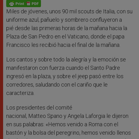
p
g
o
r
p
e
k
r
Miles de jóvenes, unos 90 mil scouts de Italia, con su
uniforme azul, pañuelo y sombrero confluyeron a
pié desde las primeras horas de la mañana hacia la
Plaza de San Pedro en el Vaticano, donde el papa
Francisco les recibió hacia el final de la mañana.
Los cantos y sobre todo la alegría y la emoción se
manifestaron con fuerza cuando el Santo Padre
ingresó en la plaza, y sobre el jeep pasó entre los
corredores, saludando con el cariño que le
caracteriza.
Los presidentes del comité
nacional, Matteo Spano y Angela Laforgia le dijeron
en sus palabras: «Hemos venido a Roma con el
bastón y la bolsa del peregrino, hemos venido llenos