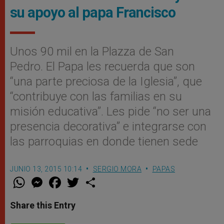
su apoyo al papa Francisco
Unos 90 mil en la Plazza de San
Pedro. El Papa les recuerda que son
“una parte preciosa de la Iglesia”, que
“contribuye con las familias en su
misión educativa”. Les pide “no ser una
presencia decorativa” e integrarse con
las parroquias en donde tienen sede
JUNIO 13, 2015 10:14
SERGIO MORA
PAPAS
W
M
F
T
S
h
e
a
w
h
a
s
c
i
a
t
s
e
t
r
Share this Entry
s
e
b
t
e
A
n
o
e