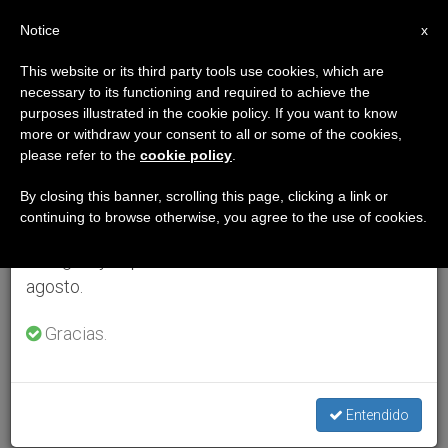
ES
Notice
×
x
Aviso importante
This website or its third party tools use cookies, which are
necessary to its functioning and required to achieve the
Del 27 de julio al 7 de agosto haremos la pausa
purposes illustrated in the cookie policy. If you want to know
anual, aprovechando que en el periodo de verano
more or withdraw your consent to all or some of the cookies,
please refer to the
cookie policy
.
se generan menos informaciones y también el
consumo de las mismas disminuye.
By closing this banner, scrolling this page, clicking a link or
continuing to browse otherwise, you agree to the use of cookies.
Retomamos el trabajo ordinario de las ediciones
en inglés y español de ZENIT el lunes 10 de
agosto.
Gracias.
Entendido