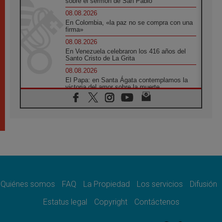
sobre el sermón de San Pablo
08.08.2026
En Colombia, «la paz no se compra con una
firma»
08.08.2026
En Venezuela celebraron los 416 años del
Santo Cristo de La Grita
08.08.2026
El Papa: en Santa Ágata contemplamos la
victoria del amor sobre la muerte
08.08.2026
León XIV visitará el Santuario de la Madre
del Buen Consejo de Genazzano
07.08.2026
Filipinas: el Vicariato Apostólico de Calapán
se convierte en diócesis
07.08.2026
Honduras: Los desplazados invisibles de una
crisis olvidada
Quiénes somos
FAQ
La Propiedad
Los servicios
Difusión
07.08.2026
Bokalic: "En Argentina el Papa León señalará
Estatus legal
Copyright
Contáctenos
el compromiso del cristiano"
07.08.2026