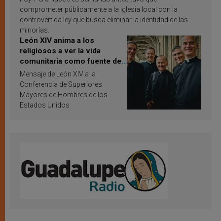
comprometer públicamente a la Iglesia local con la
controvertida ley que busca eliminar la identidad de las
minorías.
León XIV anima a los
religiosos a ver la vida
comunitaria como fuente de
inspiración y santificación
Mensaje de León XIV a la
Conferencia de Superiores
Mayores de Hombres de los
Estados Unidos