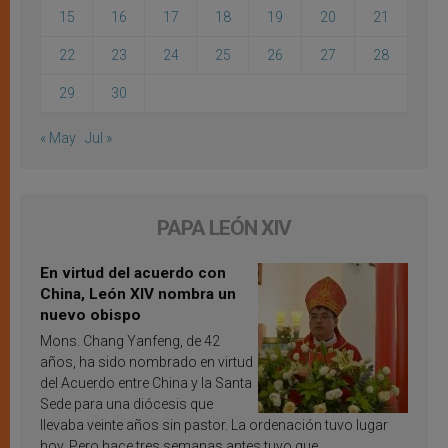
15
16
17
18
19
20
21
22
23
24
25
26
27
28
29
30
« May
Jul »
PAPA LEÓN XIV
En virtud del acuerdo con
China, León XIV nombra un
nuevo obispo
Mons. Chang Yanfeng, de 42
años, ha sido nombrado en virtud
del Acuerdo entre China y la Santa
Sede para una diócesis que
llevaba veinte años sin pastor. La ordenación tuvo lugar
hoy. Pero hace tres semanas antes tuvo que