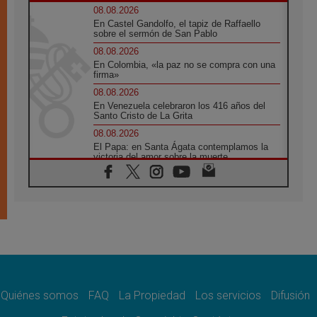
08.08.2026
En Castel Gandolfo, el tapiz de Raffaello
sobre el sermón de San Pablo
08.08.2026
En Colombia, «la paz no se compra con una
firma»
08.08.2026
En Venezuela celebraron los 416 años del
Santo Cristo de La Grita
08.08.2026
El Papa: en Santa Ágata contemplamos la
victoria del amor sobre la muerte
08.08.2026
León XIV visitará el Santuario de la Madre
del Buen Consejo de Genazzano
07.08.2026
Filipinas: el Vicariato Apostólico de Calapán
se convierte en diócesis
07.08.2026
Honduras: Los desplazados invisibles de una
crisis olvidada
Quiénes somos
FAQ
La Propiedad
Los servicios
Difusión
07.08.2026
Bokalic: "En Argentina el Papa León señalará