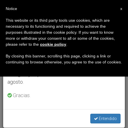
ES
Notice
×
x
Aviso importante
This website or its third party tools use cookies, which are
necessary to its functioning and required to achieve the
Del 27 de julio al 7 de agosto haremos la pausa
purposes illustrated in the cookie policy. If you want to know
anual, aprovechando que en el periodo de verano
more or withdraw your consent to all or some of the cookies,
please refer to the
cookie policy
.
se generan menos informaciones y también el
consumo de las mismas disminuye.
By closing this banner, scrolling this page, clicking a link or
continuing to browse otherwise, you agree to the use of cookies.
Retomamos el trabajo ordinario de las ediciones
en inglés y español de ZENIT el lunes 10 de
agosto.
Gracias.
Entendido