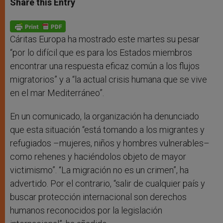
Share this Entry
s
e
b
t
e
A
n
o
e
p
g
o
r
p
e
k
r
Cáritas Europa ha mostrado este martes su pesar
“por lo difícil que es para los Estados miembros
encontrar una respuesta eficaz común a los flujos
migratorios” y a “la actual crisis humana que se vive
en el mar Mediterráneo”.
En un comunicado, la organización ha denunciado
que esta situación “está tomando a los migrantes y
refugiados –mujeres, niños y hombres vulnerables–
como rehenes y haciéndolos objeto de mayor
victimismo”. “La migración no es un crimen”, ha
advertido. Por el contrario, “salir de cualquier país y
buscar protección internacional son derechos
humanos reconocidos por la legislación