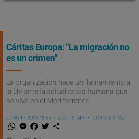
Cáritas Europa: "La migración no
es un crimen"
La organización hace un llamamiento a
la UE ante la actual crisis humana que
se vive en el Mediterráneo
JUNIO 17, 2015 10:53
ZENIT STAFF
JUSTICIA Y PAZ
W
M
F
T
S
h
e
a
w
h
a
s
c
i
a
t
s
e
t
r