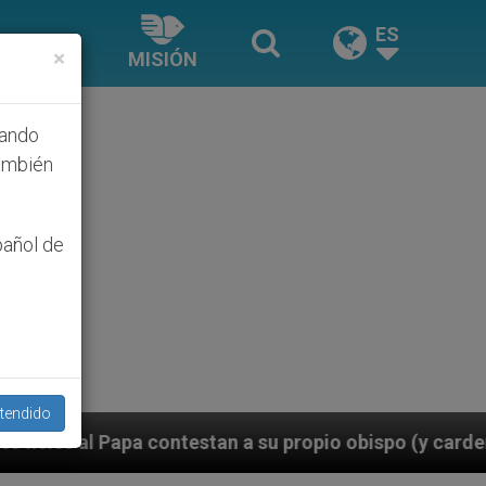
ES
×
MISIÓN
hando
ambién
pañol de
tendido
 propio obispo (y cardenal) quien les orilla a bendeci