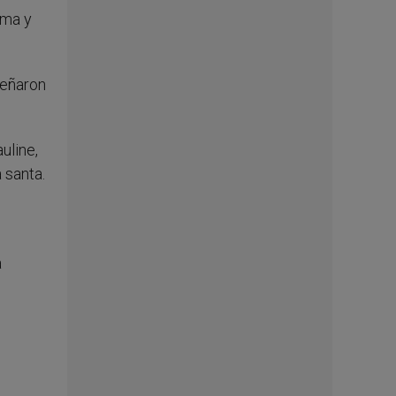
sma y
señaron
uline,
 santa.
a