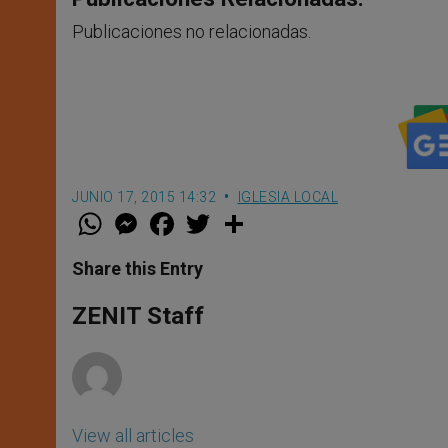
Publicaciones no relacionadas.
JUNIO 17, 2015 14:32
IGLESIA LOCAL
W
M
F
T
S
h
e
a
w
h
a
s
c
i
a
t
s
e
t
r
Share this Entry
s
e
b
t
e
A
n
o
e
p
g
o
r
ZENIT Staff
p
e
k
r
View all articles