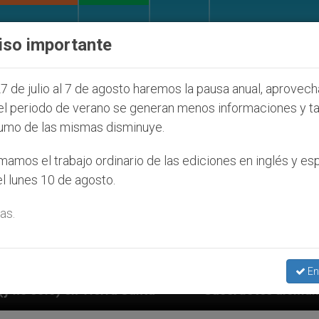
IGLESIA Y MUNDO
DOCUMENTOS
DONATIVOS
iso importante
7 de julio al 7 de agosto haremos la pausa anual, aprovec
el periodo de verano se generan menos informaciones y t
umo de las mismas disminuye.
amos el trabajo ordinario de las ediciones en inglés y es
l lunes 10 de agosto.
as.
En
Sacerdotes alemanes fieles al Papa contestan a su