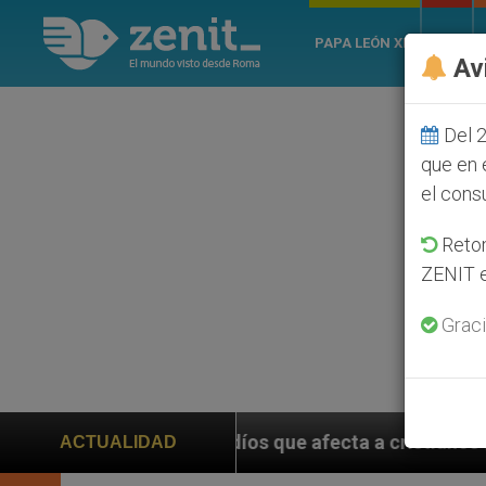
PAPA LEÓN XIV
ROMA
Av
Del 2
que en 
el cons
Retom
ZENIT e
Graci
ue afecta a cristianos (y no sólo) en Tierra Santa
ACTUALIDAD