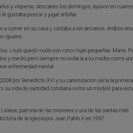
ngelus y vísperas, descanso los domingos, ayunos en cuare
e gustaba pescar y jugar al billar.
s a comer en su casa y visitaba a los ancianos. Ambos en
o iguales.
ños. Louis quedó viudo con cinco hijas pequeñas: Marie, Pa
 años y medio pero siempre recordaría a su madre como una
ave enfermedad mental.
 2008 por Benedicto XVI y su canonización sería la primera
o su vida de santidad cotidiana como un modelo para est
 Lisieux, patrona de las misiones y una de las santas más
octora de la Iglesia por Juan Pablo II en 1997.