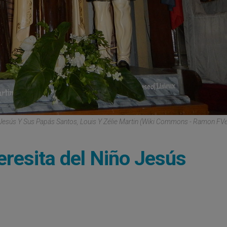
 Jesús Y Sus Papás Santos, Louis Y Zélie Martin (Wiki Commons - Ramon FV
eresita del Niño Jesús