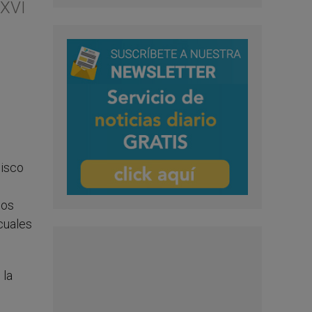
 XVI
cisco
los
cuales
 la