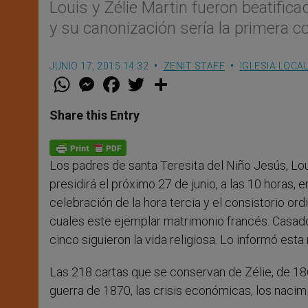
Louis y Zélie Martin fueron beatific
y su canonización sería la primera 
JUNIO 17, 2015 14:32
ZENIT STAFF
IGLESIA LOCA
W
M
F
T
S
h
e
a
w
h
a
s
c
i
a
t
s
e
t
r
Share this Entry
s
e
b
t
e
A
n
o
e
p
g
o
r
p
e
k
Los padres de santa Teresita del Niño Jesús, Loui
r
presidirá el próximo 27 de junio, a las 10 horas, e
celebración de la hora tercia y el consistorio ord
cuales este ejemplar matrimonio francés. Casados
cinco siguieron la vida religiosa. Lo informó est
Las 218 cartas que se conservan de Zélie, de 186
guerra de 1870, las crisis económicas, los nacim