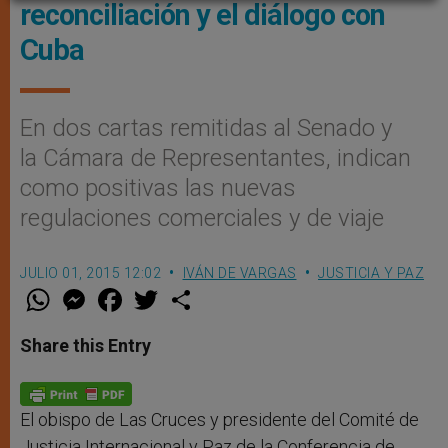
reconciliación y el diálogo con
Cuba
En dos cartas remitidas al Senado y
la Cámara de Representantes, indican
como positivas las nuevas
regulaciones comerciales y de viaje
JULIO 01, 2015 12:02
IVÁN DE VARGAS
JUSTICIA Y PAZ
W
M
F
T
S
h
e
a
w
h
a
s
c
i
a
t
s
e
t
r
Share this Entry
s
e
b
t
e
A
n
o
e
p
g
o
r
p
e
k
r
El obispo de Las Cruces y presidente del Comité de
Justicia Internacional y Paz de la Conferencia de