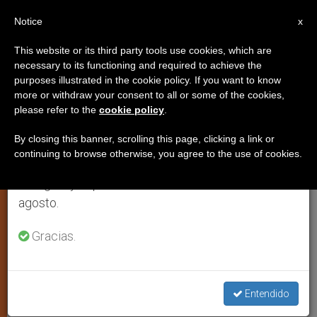
ES
Notice
×
x
Aviso importante
This website or its third party tools use cookies, which are
necessary to its functioning and required to achieve the
Del 27 de julio al 7 de agosto haremos la pausa
JUSTICIA Y PAZ
purposes illustrated in the cookie policy. If you want to know
anual, aprovechando que en el periodo de verano
more or withdraw your consent to all or some of the cookies,
please refer to the
cookie policy
.
se generan menos informaciones y también el
consumo de las mismas disminuye.
By closing this banner, scrolling this page, clicking a link or
continuing to browse otherwise, you agree to the use of cookies.
Retomamos el trabajo ordinario de las ediciones
en inglés y español de ZENIT el lunes 10 de
agosto.
Gracias.
(Foto: Cortesía De La Cumbre De Panamá)
Entendido
EEUU: los obispos apoyan la