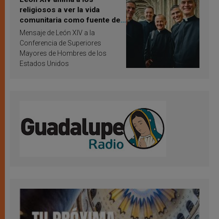
religiosos a ver la vida
comunitaria como fuente de
inspiración y santificación
Mensaje de León XIV a la
Conferencia de Superiores
Mayores de Hombres de los
Estados Unidos