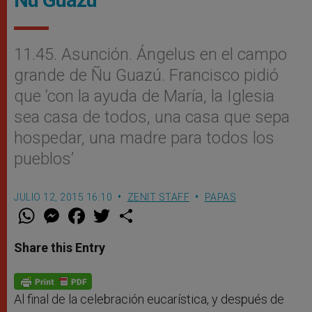
11.45. Asunción. Ángelus en el campo
grande de Ñu Guazú. Francisco pidió
que ‘con la ayuda de María, la Iglesia
sea casa de todos, una casa que sepa
hospedar, una madre para todos los
pueblos’
JULIO 12, 2015 16:10
ZENIT STAFF
PAPAS
W
M
F
T
S
h
e
a
w
h
a
s
c
i
a
t
s
e
t
r
Share this Entry
s
e
b
t
e
A
n
o
e
p
g
o
r
p
e
k
r
Al final de la celebración eucarística, y después de