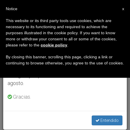
ES
Notice
×
x
Aviso importante
This website or its third party tools use cookies, which are
necessary to its functioning and required to achieve the
Del 27 de julio al 7 de agosto haremos la pausa
purposes illustrated in the cookie policy. If you want to know
anual, aprovechando que en el periodo de verano
more or withdraw your consent to all or some of the cookies,
please refer to the
cookie policy
.
se generan menos informaciones y también el
consumo de las mismas disminuye.
By closing this banner, scrolling this page, clicking a link or
continuing to browse otherwise, you agree to the use of cookies.
Retomamos el trabajo ordinario de las ediciones
en inglés y español de ZENIT el lunes 10 de
agosto.
Gracias.
Entendido