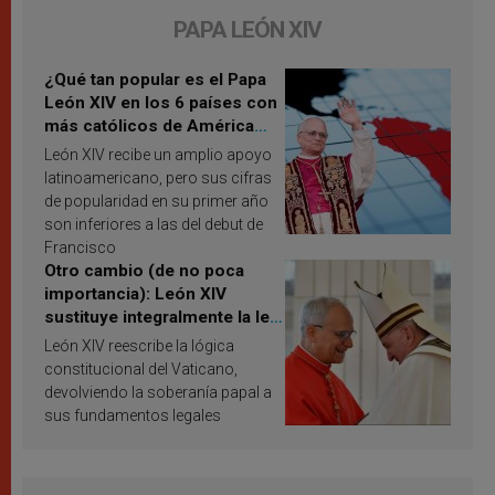
PAPA LEÓN XIV
¿Qué tan popular es el Papa
León XIV en los 6 países con
más católicos de América
Latina en 2026? Publican
León XIV recibe un amplio apoyo
resultados de investigación
latinoamericano, pero sus cifras
de popularidad en su primer año
son inferiores a las del debut de
Francisco
Otro cambio (de no poca
importancia): León XIV
sustituye integralmente la ley
vaticana de Papa Francisco
León XIV reescribe la lógica
constitucional del Vaticano,
devolviendo la soberanía papal a
sus fundamentos legales