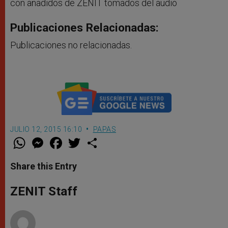
con añadidos de ZENIT tomados del audio
Publicaciones Relacionadas:
Publicaciones no relacionadas.
JULIO 12, 2015 16:10
PAPAS
W
M
F
T
S
h
e
a
w
h
a
s
c
i
a
t
s
e
t
r
Share this Entry
s
e
b
t
e
A
n
o
e
p
g
o
r
ZENIT Staff
p
e
k
r