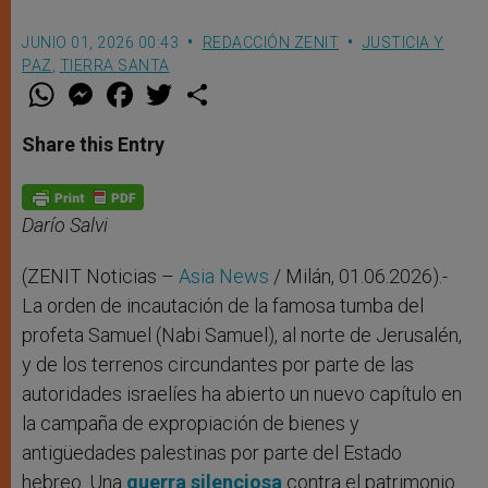
JUNIO 01, 2026 00:43
REDACCIÓN ZENIT
JUSTICIA Y
PAZ
,
TIERRA SANTA
W
M
F
T
S
h
e
a
w
h
a
s
c
i
a
t
s
e
t
r
Share this Entry
s
e
b
t
e
A
n
o
e
p
g
o
r
p
e
k
r
Darío Salvi
(ZENIT Noticias –
Asia News
/ Milán, 01.06.2026).-
La orden de incautación de la famosa tumba del
profeta Samuel (Nabi Samuel), al norte de Jerusalén,
y de los terrenos circundantes por parte de las
autoridades israelíes ha abierto un nuevo capítulo en
la campaña de expropiación de bienes y
antigüedades palestinas por parte del Estado
hebreo. Una
guerra silenciosa
contra el patrimonio