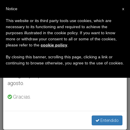
ES
Notice
×
x
Aviso importante
This website or its third party tools use cookies, which are
necessary to its functioning and required to achieve the
Del 27 de julio al 7 de agosto haremos la pausa
purposes illustrated in the cookie policy. If you want to know
anual, aprovechando que en el periodo de verano
more or withdraw your consent to all or some of the cookies,
please refer to the
cookie policy
.
se generan menos informaciones y también el
consumo de las mismas disminuye.
By closing this banner, scrolling this page, clicking a link or
continuing to browse otherwise, you agree to the use of cookies.
Retomamos el trabajo ordinario de las ediciones
en inglés y español de ZENIT el lunes 10 de
agosto.
Gracias.
Entendido