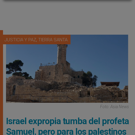
,
JUSTICIA Y PAZ
TIERRA SANTA
Foto: Asia News
Israel expropia tumba del profeta
Samuel, pero para los palestinos