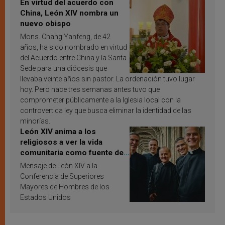
En virtud del acuerdo con
China, León XIV nombra un
nuevo obispo
Mons. Chang Yanfeng, de 42
años, ha sido nombrado en virtud
del Acuerdo entre China y la Santa
Sede para una diócesis que
llevaba veinte años sin pastor. La ordenación tuvo lugar
hoy. Pero hace tres semanas antes tuvo que
comprometer públicamente a la Iglesia local con la
controvertida ley que busca eliminar la identidad de las
minorías.
León XIV anima a los
religiosos a ver la vida
comunitaria como fuente de
inspiración y santificación
Mensaje de León XIV a la
Conferencia de Superiores
Mayores de Hombres de los
Estados Unidos