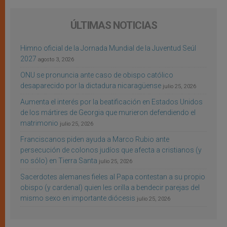
ÚLTIMAS NOTICIAS
Himno oficial de la Jornada Mundial de la Juventud Seúl
2027
agosto 3, 2026
ONU se pronuncia ante caso de obispo católico
desaparecido por la dictadura nicaragüense
julio 25, 2026
Aumenta el interés por la beatificación en Estados Unidos
de los mártires de Georgia que murieron defendiendo el
matrimonio
julio 25, 2026
Franciscanos piden ayuda a Marco Rubio ante
persecución de colonos judíos que afecta a cristianos (y
no sólo) en Tierra Santa
julio 25, 2026
Sacerdotes alemanes fieles al Papa contestan a su propio
obispo (y cardenal) quien les orilla a bendecir parejas del
mismo sexo en importante diócesis
julio 25, 2026