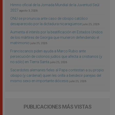
Himno oficial de la Jornada Mundial de la Juventud Seúl
2027
agosto 3, 2026
ONU se pronuncia ante caso de obispo católico
desaparecido por la dictadura nicaragüense
julio 25, 2026
Aumenta el interés por la beatificación en Estados Unidos
de los mártires de Georgia que murieron defendiendo el
matrimonio
julio 25, 2026
Franciscanos piden ayuda a Marco Rubio ante
persecución de colonos judíos que afecta a cristianos (y
no sólo) en Tierra Santa
julio 25, 2026
Sacerdotes alemanes fieles al Papa contestan a su propio
obispo (y cardenal) quien les orilla a bendecir parejas del
mismo sexo en importante diócesis
julio 25, 2026
PUBLICACIONES MÁS VISTAS