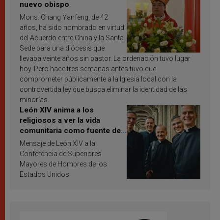
nuevo obispo
Mons. Chang Yanfeng, de 42
años, ha sido nombrado en virtud
del Acuerdo entre China y la Santa
Sede para una diócesis que
llevaba veinte años sin pastor. La ordenación tuvo lugar
hoy. Pero hace tres semanas antes tuvo que
comprometer públicamente a la Iglesia local con la
controvertida ley que busca eliminar la identidad de las
minorías.
León XIV anima a los
religiosos a ver la vida
comunitaria como fuente de
inspiración y santificación
Mensaje de León XIV a la
Conferencia de Superiores
Mayores de Hombres de los
Estados Unidos