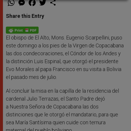
W
M
F
T
S
h
e
a
w
h
a
s
c
i
a
t
s
e
t
r
Share this Entry
s
e
b
t
e
A
n
o
e
p
g
o
r
p
e
k
r
El obispo de El Alto, Mons. Eugenio Scarpellini, puso
este domingo a los pies de la Virgen de Copacabana
las dos condecoraciones, el Cóndor de los Andes y
la distinción Luis Espinal, que otorgó el presidente
Evo Morales al papa Francisco en su visita a Bolivia
el pasado mes de julio.
Al concluir la misa en la capilla de la residencia del
cardenal Julio Terrazas, el Santo Padre dejó
a Nuestra Señora de Copacabana las dos
distinciones que le otorgó el mandatario, para que
sea María Santísima quien cuide con ternura
maternal del pueblo boliviano.