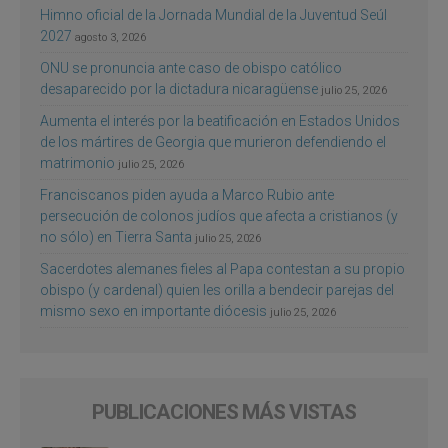
Himno oficial de la Jornada Mundial de la Juventud Seúl
2027
agosto 3, 2026
ONU se pronuncia ante caso de obispo católico
desaparecido por la dictadura nicaragüense
julio 25, 2026
Aumenta el interés por la beatificación en Estados Unidos
de los mártires de Georgia que murieron defendiendo el
matrimonio
julio 25, 2026
Franciscanos piden ayuda a Marco Rubio ante
persecución de colonos judíos que afecta a cristianos (y
no sólo) en Tierra Santa
julio 25, 2026
Sacerdotes alemanes fieles al Papa contestan a su propio
obispo (y cardenal) quien les orilla a bendecir parejas del
mismo sexo en importante diócesis
julio 25, 2026
PUBLICACIONES MÁS VISTAS