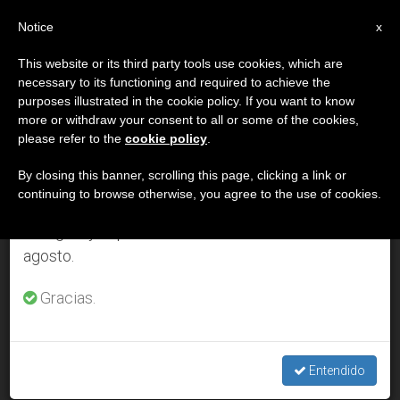
ES
Notice
×
x
Aviso importante
This website or its third party tools use cookies, which are
necessary to its functioning and required to achieve the
Del 27 de julio al 7 de agosto haremos la pausa
DÍA
purposes illustrated in the cookie policy. If you want to know
anual, aprovechando que en el periodo de verano
Agosto 21st, 2015
more or withdraw your consent to all or some of the cookies,
please refer to the
cookie policy
.
se generan menos informaciones y también el
consumo de las mismas disminuye.
By closing this banner, scrolling this page, clicking a link or
continuing to browse otherwise, you agree to the use of cookies.
ÚLTIMAS NOTICIAS
Retomamos el trabajo ordinario de las ediciones
en inglés y español de ZENIT el lunes 10 de
agosto.
El P. Juan Pablo Catoggio es elegido nuevo superior general
de Schoenstatt
Gracias.
AUG 21, 2015 18:00
ZENIT STAFF
Entendido