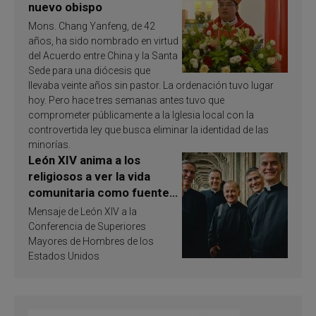
nuevo obispo
Mons. Chang Yanfeng, de 42
años, ha sido nombrado en virtud
del Acuerdo entre China y la Santa
Sede para una diócesis que
llevaba veinte años sin pastor. La ordenación tuvo lugar
hoy. Pero hace tres semanas antes tuvo que
comprometer públicamente a la Iglesia local con la
controvertida ley que busca eliminar la identidad de las
minorías.
León XIV anima a los
religiosos a ver la vida
comunitaria como fuente
de inspiración y
Mensaje de León XIV a la
santificación
Conferencia de Superiores
Mayores de Hombres de los
Estados Unidos