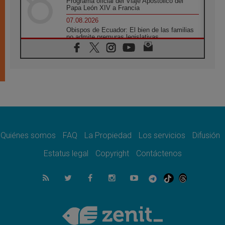
Programa oficial del Viaje Apostólico del
Papa León XIV a Francia
07.08.2026
Obispos de Ecuador: El bien de las familias
no admite premuras legislativas
06.08.2026
Cardenal Parolin: La paz comienza con la
empatía al dolor del otro
06.08.2026
Fray Marco Vianelli: Aprender el Evangelio
de la Paz en la Escuela de San Francisco
06.08.2026
La visita del Papa León XIV a Asís en un
minuto
Quiénes somos
FAQ
La Propiedad
Los servicios
Difusión
06.08.2026
El agradecimiento de los jóvenes al Papa:
Estatus legal
Copyright
Contáctenos
«Hoy nos sentimos Iglesia»
06.08.2026
Líbano: Reanudan los coloquios en Roma en
medio de tensiones y ataques en el sur del
país
06.08.2026
Hiroshima y Nagasaki, 81 años después.
Comienzan "Diez Días Oración por la Paz"