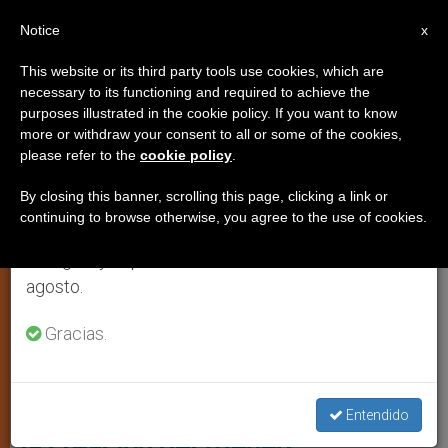
ES
Notice
×
x
Aviso importante
This website or its third party tools use cookies, which are
necessary to its functioning and required to achieve the
Del 27 de julio al 7 de agosto haremos la pausa
IGLESIA LOCAL
purposes illustrated in the cookie policy. If you want to know
anual, aprovechando que en el periodo de verano
more or withdraw your consent to all or some of the cookies,
please refer to the
cookie policy
.
se generan menos informaciones y también el
consumo de las mismas disminuye.
By closing this banner, scrolling this page, clicking a link or
continuing to browse otherwise, you agree to the use of cookies.
Retomamos el trabajo ordinario de las ediciones
en inglés y español de ZENIT el lunes 10 de
agosto.
Gracias.
Http://www.arquebisbatbarcelona.cat/node/15
España: luz verde del Vaticano a
Entendido
la creación del Ateneo