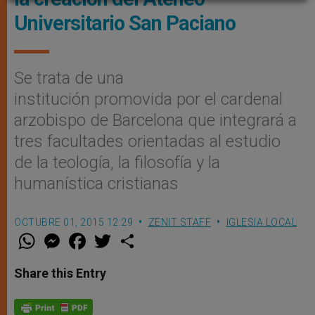
Universitario San Paciano
Se trata de una
institución promovida por el cardenal
arzobispo de Barcelona que integrará a
tres facultades orientadas al estudio
de la teología, la filosofía y la
humanística cristianas
OCTUBRE 01, 2015 12:29
ZENIT STAFF
IGLESIA LOCAL
W
M
F
T
S
h
e
a
w
h
a
s
c
i
a
t
s
e
t
r
Share this Entry
s
e
b
t
e
A
n
o
e
p
g
o
r
p
e
k