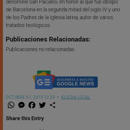
denomine San Paciano, en honor al que fue obispo
de Barcelona en la segunda mitad del siglo IV y uno
de los Padres de la Iglesia latina, autor de varios
tratados teológicos.
Publicaciones Relacionadas:
Publicaciones no relacionadas.
OCTUBRE 01, 2015 12:29
IGLESIA LOCAL
W
M
F
T
S
h
e
a
w
h
a
s
c
i
a
t
s
e
t
r
Share this Entry
s
e
b
t
e
A
n
o
e