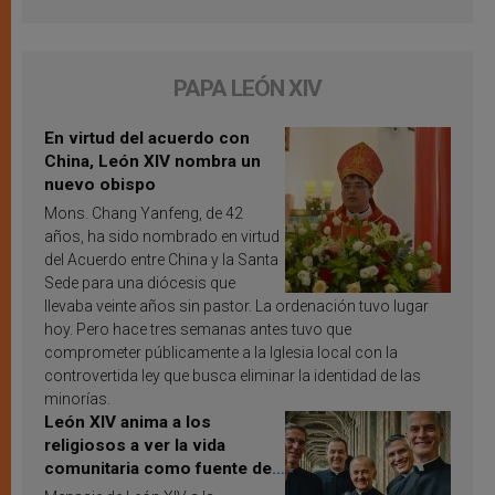
PAPA LEÓN XIV
En virtud del acuerdo con
China, León XIV nombra un
nuevo obispo
Mons. Chang Yanfeng, de 42
años, ha sido nombrado en virtud
del Acuerdo entre China y la Santa
Sede para una diócesis que
llevaba veinte años sin pastor. La ordenación tuvo lugar
hoy. Pero hace tres semanas antes tuvo que
comprometer públicamente a la Iglesia local con la
controvertida ley que busca eliminar la identidad de las
minorías.
León XIV anima a los
religiosos a ver la vida
comunitaria como fuente de
inspiración y santificación