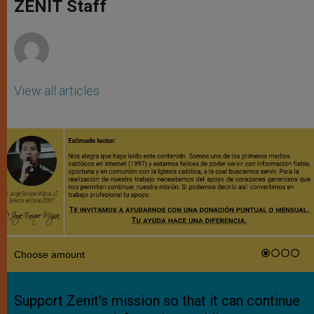
p
g
o
r
ZENIT Staff
p
e
k
r
View all articles