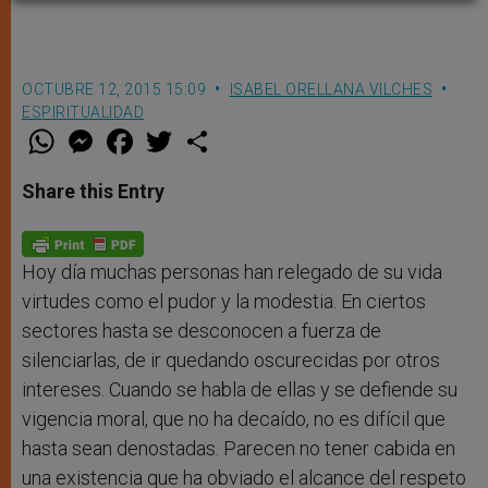
OCTUBRE 12, 2015 15:09
ISABEL ORELLANA VILCHES
ESPIRITUALIDAD
W
M
F
T
S
h
e
a
w
h
a
s
c
i
a
t
s
e
t
r
Share this Entry
s
e
b
t
e
A
n
o
e
p
g
o
r
p
e
k
r
Hoy día muchas personas han relegado de su vida
virtudes como el pudor y la modestia. En ciertos
sectores hasta se desconocen a fuerza de
silenciarlas, de ir quedando oscurecidas por otros
intereses. Cuando se habla de ellas y se defiende su
vigencia moral, que no ha decaído, no es difícil que
hasta sean denostadas. Parecen no tener cabida en
una existencia que ha obviado el alcance del respeto