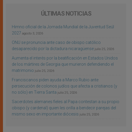
ÚLTIMAS NOTICIAS
Himno oficial de la Jornada Mundial de la Juventud Seúl
2027
agosto 3, 2026
ONU se pronuncia ante caso de obispo católico
desaparecido por la dictadura nicaragüense
julio 25, 2026
Aumenta el interés por la beatificación en Estados Unidos
de los mártires de Georgia que murieron defendiendo el
matrimonio
julio 25, 2026
Franciscanos piden ayuda a Marco Rubio ante
persecución de colonos judíos que afecta a cristianos (y
no sólo) en Tierra Santa
julio 25, 2026
Sacerdotes alemanes fieles al Papa contestan a su propio
obispo (y cardenal) quien les orilla a bendecir parejas del
mismo sexo en importante diócesis
julio 25, 2026