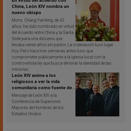
En virtud del acuerdo con
China, León XIV nombra un
nuevo obispo
Mons. Chang Yanfeng, de 42
años, ha sido nombrado en virtud
del Acuerdo entre China y la Santa
Sede para una diócesis que
llevaba veinte años sin pastor. La ordenación tuvo lugar
hoy. Pero hace tres semanas antes tuvo que
comprometer públicamente a la Iglesia local con la
controvertida ley que busca eliminar la identidad de las
minorías.
León XIV anima a los
religiosos a ver la vida
comunitaria como fuente de
inspiración y santificación
Mensaje de León XIV a la
Conferencia de Superiores
Mayores de Hombres de los
Estados Unidos