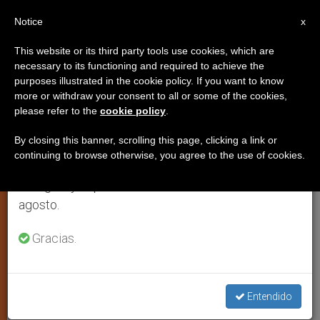
ES
Notice
×
x
Aviso importante
This website or its third party tools use cookies, which are
necessary to its functioning and required to achieve the
Del 27 de julio al 7 de agosto haremos la pausa
purposes illustrated in the cookie policy. If you want to know
Beata Alexandrina María da
anual, aprovechando que en el periodo de verano
more or withdraw your consent to all or some of the cookies,
please refer to the
cookie policy
.
se generan menos informaciones y también el
Costa – 13 de octubre
consumo de las mismas disminuye.
By closing this banner, scrolling this page, clicking a link or
continuing to browse otherwise, you agree to the use of cookies.
Retomamos el trabajo ordinario de las ediciones
«Laica salesiana. Defendió su
en inglés y español de ZENIT el lunes 10 de
virginidad, que estimaba más que su
agosto.
propia vida, saltando desde una
ventana. Los treinta años que pasó
Gracias.
postrada en el lecho del dolor, los
convirtió en ofrenda a María por los
Entendido
pecadores»