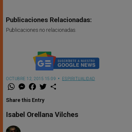
Publicaciones Relacionadas:
Publicaciones no relacionadas.
OCTUBRE 12, 2015 15:09
ESPIRITUALIDAD
W
M
F
T
S
h
e
a
w
h
a
s
c
i
a
t
s
e
t
r
Share this Entry
s
e
b
t
e
A
n
o
e
p
g
o
r
Isabel Orellana Vilches
p
e
k
r