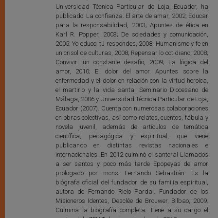
Universidad Técnica Particular de Loja, Ecuador, ha
publicado: La confianza. El arte de amar, 2002; Educar
para la responsabilidad, 2003; Apuntes de ética en
Karl R. Popper, 2003; De soledades y comunicación,
2005; Yo educo; tú respondes, 2008; Humanismo y fe en
un crisol de culturas, 2008; Repensar lo cotidiano, 2008;
Convivir: un constante desafío, 2009; La lógica del
amor, 2010; El dolor del amor. Apuntes sobre la
enfermedad y el dolor en relación con la virtud heroica,
el martirio y la vida santa. Seminario Diocesano de
Málaga, 2006 y Universidad Técnica Particular de Loja,
Ecuador (2007). Cuenta con numerosas colaboraciones
en obras colectivas, así como relatos, cuentos, fábula y
novela juvenil, además de artículos de temática
científica, pedagógica y espiritual, que viene
publicando en distintas revistas nacionales e
internacionales. En 2012 culminó el santoral Llamados
a ser santos y poco más tarde Epopeyas de amor
prologado por mons. Fernando Sebastián. Es la
biógrafa oficial del fundador de su familia espiritual,
autora de Fernando Rielo Pardal. Fundador de los
Misioneros Identes, Desclée de Brouwer, Bilbao, 2009.
Culmina la biografía completa. Tiene a su cargo el