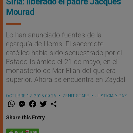
Siria: liberado el padre Jacques
Mourad
Lo han anunciado fuentes de la
eparquía de Homs. El sacerdote
católico había sido secuestrado por el
Estado Islámico el 21 de mayo, en el
monasterio de Mar Elian del que era
superior. Ahora se encuentra en Zaydal
OCTUBRE 12, 2015 09:26
ZENIT STAFF
JUSTICIA Y PAZ
W
M
F
T
S
h
e
a
w
h
a
s
c
i
a
t
s
e
t
r
Share this Entry
s
e
b
t
e
A
n
o
e
p
g
o
r