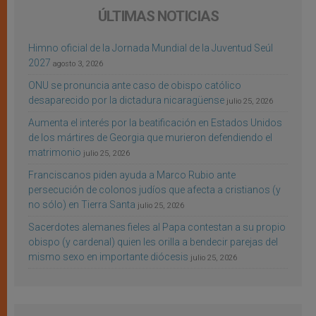
ÚLTIMAS NOTICIAS
Himno oficial de la Jornada Mundial de la Juventud Seúl
2027
agosto 3, 2026
ONU se pronuncia ante caso de obispo católico
desaparecido por la dictadura nicaragüense
julio 25, 2026
Aumenta el interés por la beatificación en Estados Unidos
de los mártires de Georgia que murieron defendiendo el
matrimonio
julio 25, 2026
Franciscanos piden ayuda a Marco Rubio ante
persecución de colonos judíos que afecta a cristianos (y
no sólo) en Tierra Santa
julio 25, 2026
Sacerdotes alemanes fieles al Papa contestan a su propio
obispo (y cardenal) quien les orilla a bendecir parejas del
mismo sexo en importante diócesis
julio 25, 2026