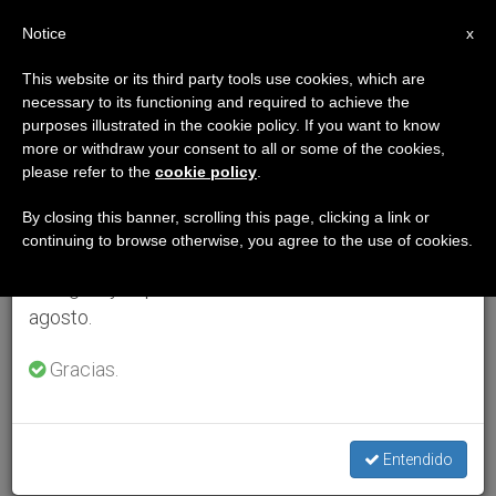
ES
Notice
×
x
Aviso importante
This website or its third party tools use cookies, which are
necessary to its functioning and required to achieve the
Del 27 de julio al 7 de agosto haremos la pausa
purposes illustrated in the cookie policy. If you want to know
anual, aprovechando que en el periodo de verano
more or withdraw your consent to all or some of the cookies,
please refer to the
cookie policy
.
se generan menos informaciones y también el
consumo de las mismas disminuye.
By closing this banner, scrolling this page, clicking a link or
continuing to browse otherwise, you agree to the use of cookies.
Retomamos el trabajo ordinario de las ediciones
en inglés y español de ZENIT el lunes 10 de
agosto.
Gracias.
Entendido