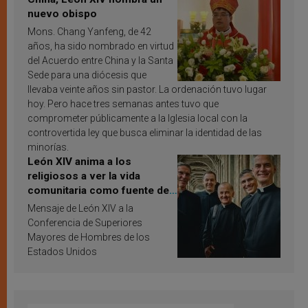
nuevo obispo
Mons. Chang Yanfeng, de 42
años, ha sido nombrado en virtud
del Acuerdo entre China y la Santa
Sede para una diócesis que
llevaba veinte años sin pastor. La ordenación tuvo lugar
hoy. Pero hace tres semanas antes tuvo que
comprometer públicamente a la Iglesia local con la
controvertida ley que busca eliminar la identidad de las
minorías.
León XIV anima a los
religiosos a ver la vida
comunitaria como fuente de
inspiración y santificación
Mensaje de León XIV a la
Conferencia de Superiores
Mayores de Hombres de los
Estados Unidos