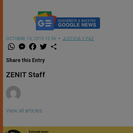
de verdad
OCTUBRE 16, 2015 12:36
JUSTICIA Y PAZ
W
M
F
T
S
h
e
a
w
h
a
s
c
i
a
t
s
e
t
r
Share this Entry
s
e
b
t
e
A
n
o
e
p
g
o
r
ZENIT Staff
p
e
k
r
View all articles