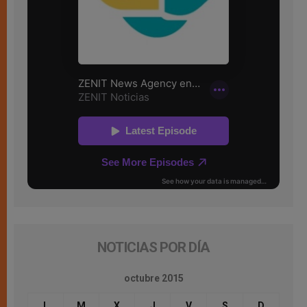
NOTICIAS POR DÍA
octubre 2015
L
M
X
J
V
S
D