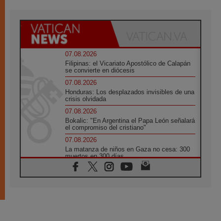
07.08.2026
Filipinas: el Vicariato Apostólico de Calapán
se convierte en diócesis
07.08.2026
Honduras: Los desplazados invisibles de una
crisis olvidada
07.08.2026
Bokalic: "En Argentina el Papa León señalará
el compromiso del cristiano"
07.08.2026
La matanza de niños en Gaza no cesa: 300
muertos en 300 días
07.08.2026
Tagle: La guerra desfigura el mundo, solo la
revelación de Dios lo transfigura
07.08.2026
Presentada la Trienal de Arte de las
Universidades Católicas: «Exercises in
Empathy»