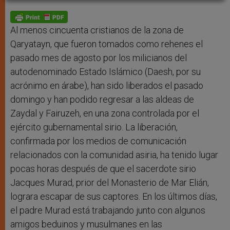
A
n
o
e
p
g
o
r
p
e
k
r
Al menos cincuenta cristianos de la zona de
Qaryatayn, que fueron tomados como rehenes el
pasado mes de agosto por los milicianos del
autodenominado Estado Islámico (Daesh, por su
acrónimo en árabe), han sido liberados el pasado
domingo y han podido regresar a las aldeas de
Zaydal y Fairuzeh, en una zona controlada por el
ejército gubernamental sirio. La liberación,
confirmada por los medios de comunicación
relacionados con la comunidad asiria, ha tenido lugar
pocas horas después de que el sacerdote sirio
Jacques Murad, prior del Monasterio de Mar Elián,
lograra escapar de sus captores. En los últimos días,
el padre Murad está trabajando junto con algunos
amigos beduinos y musulmanes en las