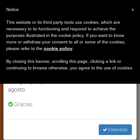
ES
Notice
×
x
Aviso importante
This website or its third party tools use cookies, which are
necessary to its functioning and required to achieve the
Del 27 de julio al 7 de agosto haremos la pausa
purposes illustrated in the cookie policy. If you want to know
Siria: liberados cincuenta
anual, aprovechando que en el periodo de verano
more or withdraw your consent to all or some of the cookies,
please refer to the
cookie policy
.
se generan menos informaciones y también el
cristianos de Qaryatayn
consumo de las mismas disminuye.
By closing this banner, scrolling this page, clicking a link or
continuing to browse otherwise, you agree to the use of cookies.
Retomamos el trabajo ordinario de las ediciones
Fueron tomados como rehenes el
en inglés y español de ZENIT el lunes 10 de
pasado mes de agosto por los
agosto.
yihadistas
Gracias.
OCTUBRE 16, 2015 12:36
ZENIT STAFF
JUSTICIA Y PAZ
W
M
F
T
S
h
e
a
w
h
a
s
c
i
a
Entendido
t
s
e
t
r
Share this Entry
s
e
b
t
e