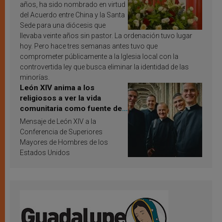
años, ha sido nombrado en virtud
del Acuerdo entre China y la Santa
Sede para una diócesis que
llevaba veinte años sin pastor. La ordenación tuvo lugar
hoy. Pero hace tres semanas antes tuvo que
comprometer públicamente a la Iglesia local con la
controvertida ley que busca eliminar la identidad de las
minorías.
León XIV anima a los
religiosos a ver la vida
comunitaria como fuente de
inspiración y santificación
Mensaje de León XIV a la
Conferencia de Superiores
Mayores de Hombres de los
Estados Unidos