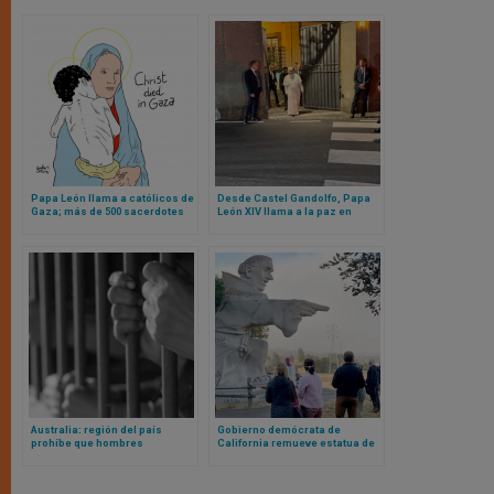
Papa León llama a católicos de
Desde Castel Gandolfo, Papa
Gaza; más de 500 sacerdotes
León XIV llama a la paz en
católicos anuncian marcha a
medio de la agonía de Gaza y
favor de Gaza en Roma
las acusaciones de genocidio
de la ONU
Australia: región del país
Gobierno demócrata de
prohíbe que hombres
California remueve estatua de
biológicos que se
san Junípero Serra tras mentir
autoperciben mujeres vayan a
al afirmar haber consultado al
cárceles destinadas a mujeres
arzobispo de San Francisco