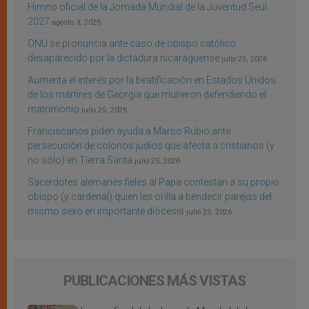
Himno oficial de la Jornada Mundial de la Juventud Seúl
2027
agosto 3, 2026
ONU se pronuncia ante caso de obispo católico
desaparecido por la dictadura nicaragüense
julio 25, 2026
Aumenta el interés por la beatificación en Estados Unidos
de los mártires de Georgia que murieron defendiendo el
matrimonio
julio 25, 2026
Franciscanos piden ayuda a Marco Rubio ante
persecución de colonos judíos que afecta a cristianos (y
no sólo) en Tierra Santa
julio 25, 2026
Sacerdotes alemanes fieles al Papa contestan a su propio
obispo (y cardenal) quien les orilla a bendecir parejas del
mismo sexo en importante diócesis
julio 25, 2026
PUBLICACIONES MÁS VISTAS