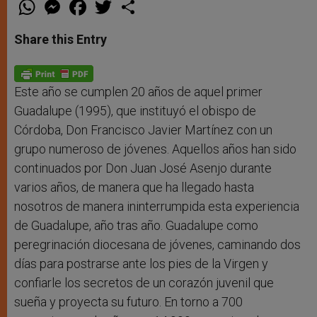
W
M
F
T
S
h
e
a
w
h
a
s
c
i
a
t
s
e
t
r
Share this Entry
s
e
b
t
e
A
n
o
e
p
g
o
r
p
e
k
r
Este año se cumplen 20 años de aquel primer
Guadalupe (1995), que instituyó el obispo de
Córdoba, Don Francisco Javier Martínez con un
grupo numeroso de jóvenes. Aquellos años han sido
continuados por Don Juan José Asenjo durante
varios años, de manera que ha llegado hasta
nosotros de manera ininterrumpida esta experiencia
de Guadalupe, año tras año. Guadalupe como
peregrinación diocesana de jóvenes, caminando dos
días para postrarse ante los pies de la Virgen y
confiarle los secretos de un corazón juvenil que
sueña y proyecta su futuro. En torno a 700