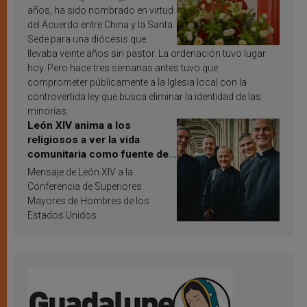
años, ha sido nombrado en virtud
del Acuerdo entre China y la Santa
Sede para una diócesis que
llevaba veinte años sin pastor. La ordenación tuvo lugar
hoy. Pero hace tres semanas antes tuvo que
comprometer públicamente a la Iglesia local con la
controvertida ley que busca eliminar la identidad de las
minorías.
León XIV anima a los
religiosos a ver la vida
comunitaria como fuente de
inspiración y santificación
Mensaje de León XIV a la
Conferencia de Superiores
Mayores de Hombres de los
Estados Unidos