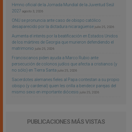
Himno oficial de la Jornada Mundial de la Juventud Seúl
2027
agosto 3, 2026
ONU se pronuncia ante caso de obispo católico
desaparecido por la dictadura nicaragüense
julio 25, 2026
Aumenta el interés por la beatificación en Estados Unidos
de los mártires de Georgia que murieron defendiendo el
matrimonio
julio 25, 2026
Franciscanos piden ayuda a Marco Rubio ante
persecución de colonos judíos que afecta a cristianos (y
no sólo) en Tierra Santa
julio 25, 2026
Sacerdotes alemanes fieles al Papa contestan a su propio
obispo (y cardenal) quien les orilla a bendecir parejas del
mismo sexo en importante diócesis
julio 25, 2026
PUBLICACIONES MÁS VISTAS