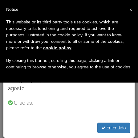
ES
Notice
×
x
Aviso importante
This website or its third party tools use cookies, which are
necessary to its functioning and required to achieve the
Del 27 de julio al 7 de agosto haremos la pausa
purposes illustrated in the cookie policy. If you want to know
anual, aprovechando que en el periodo de verano
more or withdraw your consent to all or some of the cookies,
please refer to the
cookie policy
.
se generan menos informaciones y también el
consumo de las mismas disminuye.
By closing this banner, scrolling this page, clicking a link or
continuing to browse otherwise, you agree to the use of cookies.
Retomamos el trabajo ordinario de las ediciones
en inglés y español de ZENIT el lunes 10 de
agosto.
Gracias.
Entendido