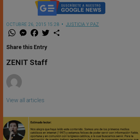
OCTUBRE 26, 2015 15:28
JUSTICIA Y PAZ
W
M
F
T
S
h
e
a
w
h
a
s
c
i
a
t
s
e
t
r
Share this Entry
s
e
b
t
e
A
n
o
e
p
g
o
r
ZENIT Staff
p
e
k
r
View all articles