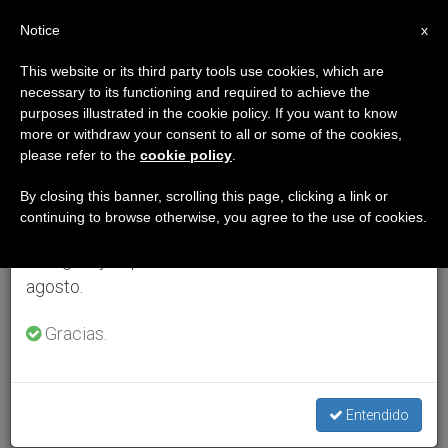
ES
Notice
×
x
Aviso importante
This website or its third party tools use cookies, which are
necessary to its functioning and required to achieve the
Del 27 de julio al 7 de agosto haremos la pausa
purposes illustrated in the cookie policy. If you want to know
anual, aprovechando que en el periodo de verano
more or withdraw your consent to all or some of the cookies,
please refer to the
cookie policy
.
se generan menos informaciones y también el
consumo de las mismas disminuye.
By closing this banner, scrolling this page, clicking a link or
continuing to browse otherwise, you agree to the use of cookies.
Retomamos el trabajo ordinario de las ediciones
en inglés y español de ZENIT el lunes 10 de
agosto.
Gracias.
Entendido