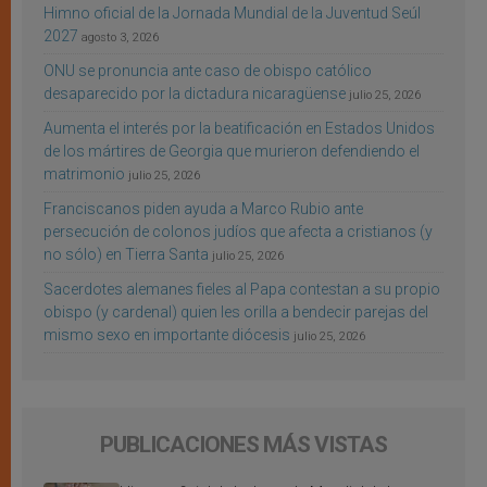
Himno oficial de la Jornada Mundial de la Juventud Seúl
2027
agosto 3, 2026
ONU se pronuncia ante caso de obispo católico
desaparecido por la dictadura nicaragüense
julio 25, 2026
Aumenta el interés por la beatificación en Estados Unidos
de los mártires de Georgia que murieron defendiendo el
matrimonio
julio 25, 2026
Franciscanos piden ayuda a Marco Rubio ante
persecución de colonos judíos que afecta a cristianos (y
no sólo) en Tierra Santa
julio 25, 2026
Sacerdotes alemanes fieles al Papa contestan a su propio
obispo (y cardenal) quien les orilla a bendecir parejas del
mismo sexo en importante diócesis
julio 25, 2026
PUBLICACIONES MÁS VISTAS