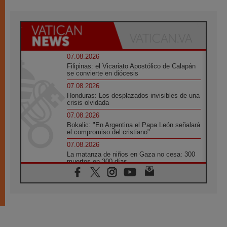
07.08.2026
Filipinas: el Vicariato Apostólico de Calapán
se convierte en diócesis
07.08.2026
Honduras: Los desplazados invisibles de una
crisis olvidada
07.08.2026
Bokalic: "En Argentina el Papa León señalará
el compromiso del cristiano"
07.08.2026
La matanza de niños en Gaza no cesa: 300
muertos en 300 días
07.08.2026
Tagle: La guerra desfigura el mundo, solo la
revelación de Dios lo transfigura
07.08.2026
Presentada la Trienal de Arte de las
Universidades Católicas: «Exercises in