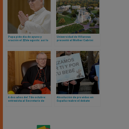
Papa pide día de ayuno y
Universidad de Villanova
oración el 22 de agosto: así lo
presentó el Mother Cabrini
dijo y esta es la razón
Institute para promover la
cooperación global en torno a
los refugiados y los migrantes
A dos años del 7 de octubre:
Absolución de pro vidas en
entrevista al Secretario de
España reabre el debate
Estado Vaticano sobre el
europeo sobre vigilias provida
terrorismo de Hamas y la
y libertades públicas
masacre en Gaza