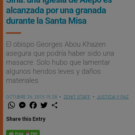
alcanzada por una granada
durante la Santa Misa
El obispo Georges Abou Khazen
asegura que podría haber sido una
masacre. Solo hubo que lamentar
algunos heridos leves y daños
materiales
OCTUBRE 26, 2015 15:28
ZENIT STAFF
JUSTICIA Y PAZ
W
M
F
T
S
h
e
a
w
h
a
s
c
i
a
t
s
e
t
r
Share this Entry
s
e
b
t
e
A
n
o
e
p
g
o
r