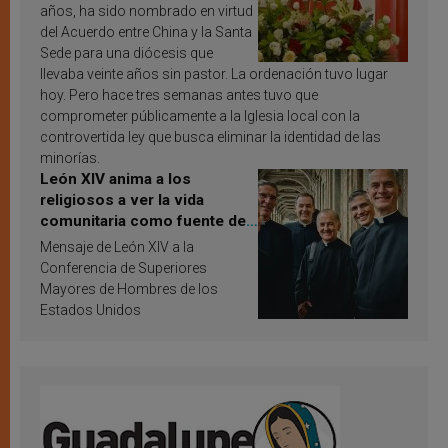
años, ha sido nombrado en virtud
del Acuerdo entre China y la Santa
Sede para una diócesis que
llevaba veinte años sin pastor. La ordenación tuvo lugar
hoy. Pero hace tres semanas antes tuvo que
comprometer públicamente a la Iglesia local con la
controvertida ley que busca eliminar la identidad de las
minorías.
León XIV anima a los
religiosos a ver la vida
comunitaria como fuente de
inspiración y santificación
Mensaje de León XIV a la
Conferencia de Superiores
Mayores de Hombres de los
Estados Unidos