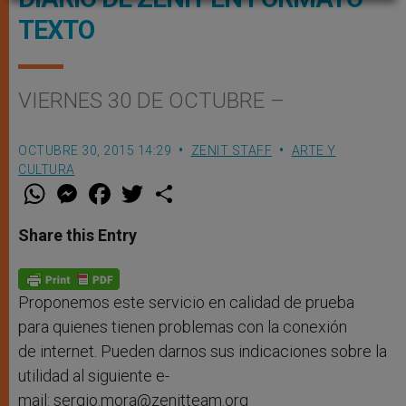
TEXTO
VIERNES 30 DE OCTUBRE –
OCTUBRE 30, 2015 14:29
ZENIT STAFF
ARTE Y
CULTURA
W
M
F
T
S
h
e
a
w
h
a
s
c
i
a
t
s
e
t
r
Share this Entry
s
e
b
t
e
A
n
o
e
p
g
o
r
p
e
k
r
Proponemos este servicio en calidad de prueba
para quienes tienen problemas con la conexión
de internet. Pueden darnos sus indicaciones sobre la
utilidad al siguiente e-
mail: sergio.mora@zenitteam.org