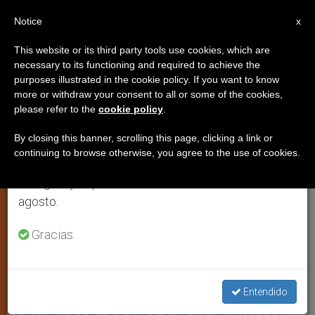
ES
Notice
×
x
Aviso importante
This website or its third party tools use cookies, which are
necessary to its functioning and required to achieve the
Del 27 de julio al 7 de agosto haremos la pausa
ARTE Y CULTURA
purposes illustrated in the cookie policy. If you want to know
anual, aprovechando que en el periodo de verano
more or withdraw your consent to all or some of the cookies,
please refer to the
cookie policy
.
se generan menos informaciones y también el
consumo de las mismas disminuye.
By closing this banner, scrolling this page, clicking a link or
continuing to browse otherwise, you agree to the use of cookies.
Retomamos el trabajo ordinario de las ediciones
en inglés y español de ZENIT el lunes 10 de
agosto.
Gracias.
ZENIT - HSM
DESCARGAR EL SERVICIO
Entendido
DIARIO DE ZENIT EN FORMATO