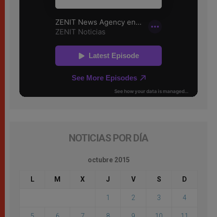
NOTICIAS POR DÍA
octubre 2015
L
M
X
J
V
S
D
1
2
3
4
5
6
7
8
9
10
11