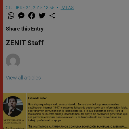
OCTUBRE 31, 2015 13:55
PAPAS
W
M
F
T
S
h
e
a
w
h
a
s
c
i
a
t
s
e
t
r
Share this Entry
s
e
b
t
e
A
n
o
e
p
g
o
r
ZENIT Staff
p
e
k
r
View all articles