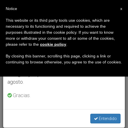
ES
Notice
×
x
Aviso importante
This website or its third party tools use cookies, which are
necessary to its functioning and required to achieve the
Del 27 de julio al 7 de agosto haremos la pausa
purposes illustrated in the cookie policy. If you want to know
anual, aprovechando que en el periodo de verano
more or withdraw your consent to all or some of the cookies,
please refer to the
cookie policy
.
se generan menos informaciones y también el
consumo de las mismas disminuye.
By closing this banner, scrolling this page, clicking a link or
continuing to browse otherwise, you agree to the use of cookies.
Retomamos el trabajo ordinario de las ediciones
en inglés y español de ZENIT el lunes 10 de
agosto.
Gracias.
Entendido