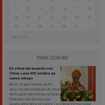
12
13
14
15
16
17
18
19
20
21
22
23
24
25
26
27
28
29
30
31
« Sep
Nov »
PAPA LEÓN XIV
En virtud del acuerdo con
China, León XIV nombra un
nuevo obispo
Mons. Chang Yanfeng, de 42
años, ha sido nombrado en virtud
del Acuerdo entre China y la Santa
Sede para una diócesis que
llevaba veinte años sin pastor. La ordenación tuvo lugar