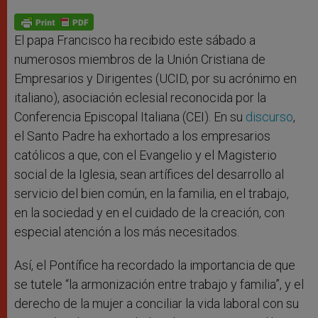
A
n
o
e
p
g
o
r
p
e
k
r
El papa Francisco ha recibido este sábado a
numerosos miembros de la Unión Cristiana de
Empresarios y Dirigentes (UCID, por su acrónimo en
italiano), asociación eclesial reconocida por la
Conferencia Episcopal Italiana (CEI). En su
discurso
,
el Santo Padre ha exhortado a los empresarios
católicos a que, con el Evangelio y el Magisterio
social de la Iglesia, sean artífices del desarrollo al
servicio del bien común, en la familia, en el trabajo,
en la sociedad y en el cuidado de la creación, con
especial atención a los más necesitados.
Así, el Pontífice ha recordado la importancia de que
se tutele “la armonización entre trabajo y familia”, y el
derecho de la mujer a conciliar la vida laboral con su