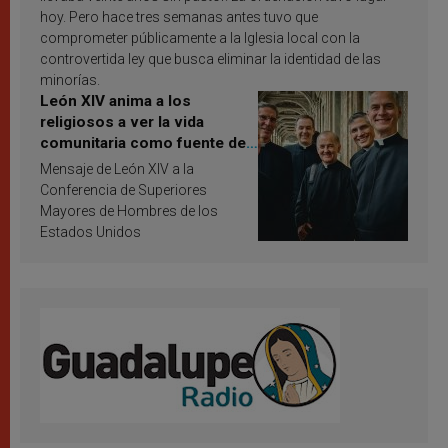
hoy. Pero hace tres semanas antes tuvo que
comprometer públicamente a la Iglesia local con la
controvertida ley que busca eliminar la identidad de las
minorías.
León XIV anima a los
religiosos a ver la vida
comunitaria como fuente de
inspiración y santificación
Mensaje de León XIV a la
Conferencia de Superiores
Mayores de Hombres de los
Estados Unidos