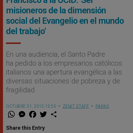
misioneros de la dimensión
social del Evangelio en el mundo
del trabajo'
En una audiencia, el Santo Padre
ha pedido a los empresarios católicos
italianos una apertura evangélica a las
diversas situaciones de pobreza y de
fragilidad
OCTUBRE 31, 2015 13:55
ZENIT STAFF
PAPAS
W
M
F
T
S
h
e
a
w
h
a
s
c
i
a
t
s
e
t
r
Share this Entry
s
e
b
t
e