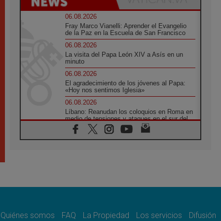
06.08.2026
Fray Marco Vianelli: Aprender el Evangelio
de la Paz en la Escuela de San Francisco
06.08.2026
La visita del Papa León XIV a Asís en un
minuto
06.08.2026
El agradecimiento de los jóvenes al Papa:
«Hoy nos sentimos Iglesia»
06.08.2026
Líbano: Reanudan los coloquios en Roma en
medio de tensiones y ataques en el sur del
país
06.08.2026
Hiroshima y Nagasaki, 81 años después.
Comienzan "Diez Días Oración por la Paz"
06.08.2026
Pizzaballa en Asís: los cristianos quieren
paz
06.08.2026
Sturla: La visita de León XIV será una buena
noticia para todo el Uruguay
Quiénes somos
FAQ
La Propiedad
Los servicios
Difusión