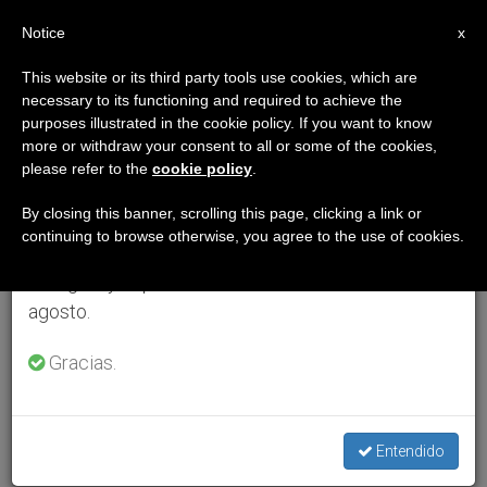
ES
Notice
×
x
Aviso importante
This website or its third party tools use cookies, which are
necessary to its functioning and required to achieve the
Del 27 de julio al 7 de agosto haremos la pausa
purposes illustrated in the cookie policy. If you want to know
anual, aprovechando que en el periodo de verano
more or withdraw your consent to all or some of the cookies,
please refer to the
cookie policy
.
se generan menos informaciones y también el
consumo de las mismas disminuye.
By closing this banner, scrolling this page, clicking a link or
continuing to browse otherwise, you agree to the use of cookies.
Retomamos el trabajo ordinario de las ediciones
en inglés y español de ZENIT el lunes 10 de
agosto.
Gracias.
Entendido