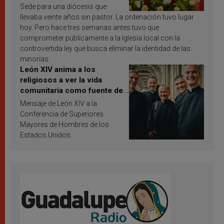
Sede para una diócesis que
llevaba veinte años sin pastor. La ordenación tuvo lugar
hoy. Pero hace tres semanas antes tuvo que
comprometer públicamente a la Iglesia local con la
controvertida ley que busca eliminar la identidad de las
minorías.
León XIV anima a los
religiosos a ver la vida
comunitaria como fuente de
inspiración y santificación
Mensaje de León XIV a la
Conferencia de Superiores
Mayores de Hombres de los
Estados Unidos