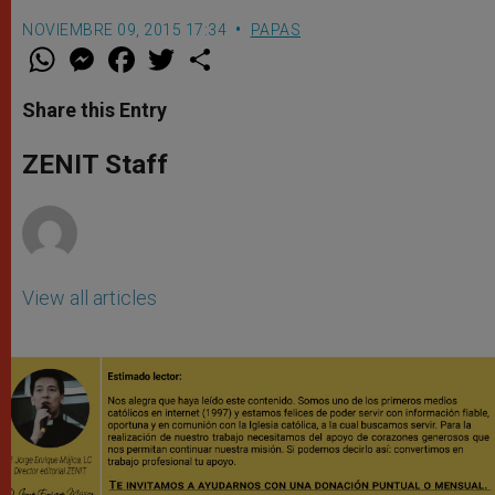
NOVIEMBRE 09, 2015 17:34
PAPAS
W
M
F
T
S
h
e
a
w
h
a
s
c
i
a
t
s
e
t
r
Share this Entry
s
e
b
t
e
A
n
o
e
p
g
o
r
ZENIT Staff
p
e
k
r
View all articles