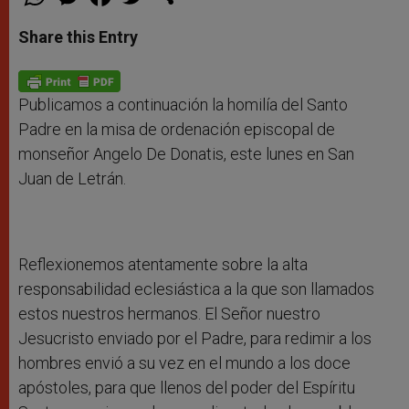
h
e
a
w
h
a
s
c
i
a
t
s
e
t
r
Share this Entry
s
e
b
t
e
A
n
o
e
p
g
o
r
p
e
k
r
Publicamos a continuación la homilía del Santo
Padre en la misa de ordenación episcopal de
monseñor Angelo De Donatis, este lunes en San
Juan de Letrán.
Reflexionemos atentamente sobre la alta
responsabilidad eclesiástica a la que son llamados
estos nuestros hermanos. El Señor nuestro
Jesucristo enviado por el Padre, para redimir a los
hombres envió a su vez en el mundo a los doce
apóstoles, para que llenos del poder del Espíritu