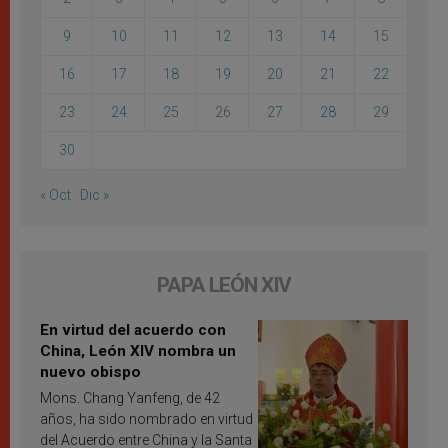
9
10
11
12
13
14
15
16
17
18
19
20
21
22
23
24
25
26
27
28
29
30
« Oct
Dic »
PAPA LEÓN XIV
En virtud del acuerdo con
China, León XIV nombra un
nuevo obispo
Mons. Chang Yanfeng, de 42
años, ha sido nombrado en virtud
del Acuerdo entre China y la Santa