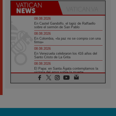
08.08.2026
En Castel Gandolfo, el tapiz de Raffaello
sobre el sermón de San Pablo
08.08.2026
En Colombia, «la paz no se compra con una
firma»
08.08.2026
En Venezuela celebraron los 416 años del
Santo Cristo de La Grita
08.08.2026
El Papa: en Santa Ágata contemplamos la
victoria del amor sobre la muerte
08.08.2026
León XIV visitará el Santuario de la Madre
del Buen Consejo de Genazzano
07.08.2026
Filipinas: el Vicariato Apostólico de Calapán
se convierte en diócesis
07.08.2026
Honduras: Los desplazados invisibles de una