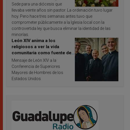
Sede para una diócesis que
llevaba veinte años sin pastor. La ordenación tuvo lugar
hoy. Pero hace tres semanas antes tuvo que
comprometer públicamente a la Iglesia local con la
controvertida ley que busca eliminar la identidad de las
minorías.
León XIV anima a los
religiosos a ver la vida
comunitaria como fuente de
inspiración y santificación
Mensaje de León XIV a la
Conferencia de Superiores
Mayores de Hombres de los
Estados Unidos