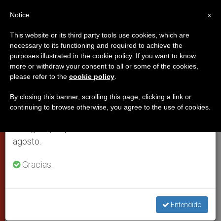
ES
Notice
×
x
Aviso importante
This website or its third party tools use cookies, which are
necessary to its functioning and required to achieve the
Del 27 de julio al 7 de agosto haremos la pausa
PAPAS
purposes illustrated in the cookie policy. If you want to know
anual, aprovechando que en el periodo de verano
more or withdraw your consent to all or some of the cookies,
please refer to the
cookie policy
.
se generan menos informaciones y también el
consumo de las mismas disminuye.
By closing this banner, scrolling this page, clicking a link or
continuing to browse otherwise, you agree to the use of cookies.
Retomamos el trabajo ordinario de las ediciones
en inglés y español de ZENIT el lunes 10 de
agosto.
Gracias.
WIKIMEDIA COMMONS
Entendido
El papa Francisco parte a las