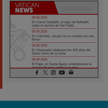
08.08.2026
En Castel Gandolfo, el tapiz de Raffaello
sobre el sermón de San Pablo
08.08.2026
En Colombia, «la paz no se compra con una
firma»
08.08.2026
En Venezuela celebraron los 416 años del
Santo Cristo de La Grita
08.08.2026
El Papa: en Santa Ágata contemplamos la
victoria del amor sobre la muerte
08.08.2026
León XIV visitará el Santuario de la Madre
del Buen Consejo de Genazzano
07.08.2026
Filipinas: el Vicariato Apostólico de Calapán
se convierte en diócesis
07.08.2026
Honduras: Los desplazados invisibles de una