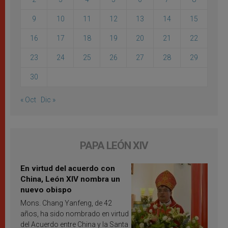
9
10
11
12
13
14
15
16
17
18
19
20
21
22
23
24
25
26
27
28
29
30
« Oct
Dic »
PAPA LEÓN XIV
En virtud del acuerdo con
China, León XIV nombra un
nuevo obispo
Mons. Chang Yanfeng, de 42
años, ha sido nombrado en virtud
del Acuerdo entre China y la Santa