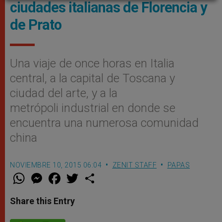
ciudades italianas de Florencia y
de Prato
Una viaje de once horas en Italia
central, a la capital de Toscana y
ciudad del arte, y a la
metrópoli industrial en donde se
encuentra una numerosa comunidad
china
NOVIEMBRE 10, 2015 06:04
ZENIT STAFF
PAPAS
W
M
F
T
S
h
e
a
w
h
a
s
c
i
a
t
s
e
t
r
Share this Entry
s
e
b
t
e
A
n
o
e
p
g
o
r