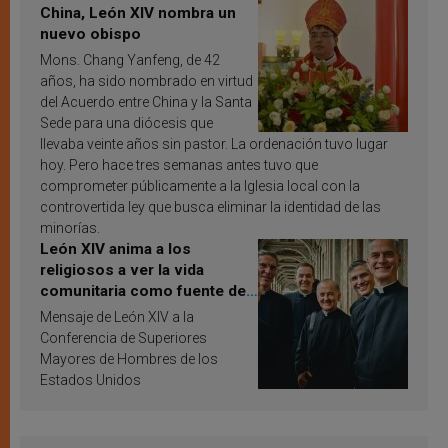
China, León XIV nombra un
nuevo obispo
Mons. Chang Yanfeng, de 42
años, ha sido nombrado en virtud
del Acuerdo entre China y la Santa
Sede para una diócesis que
llevaba veinte años sin pastor. La ordenación tuvo lugar
hoy. Pero hace tres semanas antes tuvo que
comprometer públicamente a la Iglesia local con la
controvertida ley que busca eliminar la identidad de las
minorías.
León XIV anima a los
religiosos a ver la vida
comunitaria como fuente de
inspiración y santificación
Mensaje de León XIV a la
Conferencia de Superiores
Mayores de Hombres de los
Estados Unidos