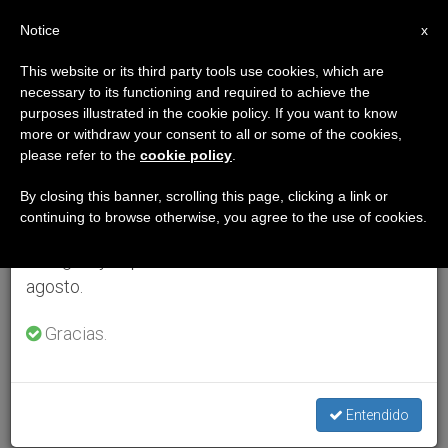
ES
Notice
×
x
Aviso importante
This website or its third party tools use cookies, which are
necessary to its functioning and required to achieve the
Del 27 de julio al 7 de agosto haremos la pausa
purposes illustrated in the cookie policy. If you want to know
anual, aprovechando que en el periodo de verano
more or withdraw your consent to all or some of the cookies,
please refer to the
cookie policy
.
se generan menos informaciones y también el
consumo de las mismas disminuye.
By closing this banner, scrolling this page, clicking a link or
continuing to browse otherwise, you agree to the use of cookies.
Retomamos el trabajo ordinario de las ediciones
en inglés y español de ZENIT el lunes 10 de
agosto.
Gracias.
Entendido