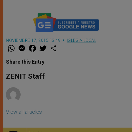
NOVIEMBRE 17, 2015 13:49
IGLESIA LOCAL
W
M
F
T
S
h
e
a
w
h
a
s
c
i
a
t
s
e
t
r
Share this Entry
s
e
b
t
e
A
n
o
e
p
g
o
r
ZENIT Staff
p
e
k
r
View all articles