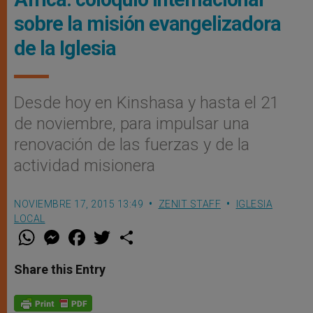
sobre la misión evangelizadora
de la Iglesia
Desde hoy en Kinshasa y hasta el 21
de noviembre, para impulsar una
renovación de las fuerzas y de la
actividad misionera
NOVIEMBRE 17, 2015 13:49
ZENIT STAFF
IGLESIA
LOCAL
W
M
F
T
S
h
e
a
w
h
a
s
c
i
a
t
s
e
t
r
Share this Entry
s
e
b
t
e
A
n
o
e
p
g
o
r
p
e
k