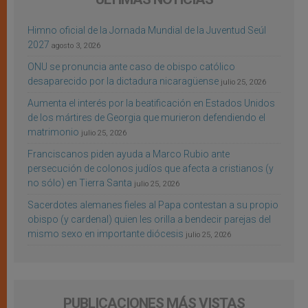
Himno oficial de la Jornada Mundial de la Juventud Seúl
2027
agosto 3, 2026
ONU se pronuncia ante caso de obispo católico
desaparecido por la dictadura nicaragüense
julio 25, 2026
Aumenta el interés por la beatificación en Estados Unidos
de los mártires de Georgia que murieron defendiendo el
matrimonio
julio 25, 2026
Franciscanos piden ayuda a Marco Rubio ante
persecución de colonos judíos que afecta a cristianos (y
no sólo) en Tierra Santa
julio 25, 2026
Sacerdotes alemanes fieles al Papa contestan a su propio
obispo (y cardenal) quien les orilla a bendecir parejas del
mismo sexo en importante diócesis
julio 25, 2026
PUBLICACIONES MÁS VISTAS