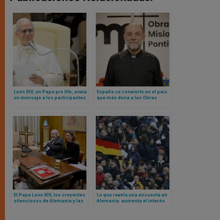
León XIV, un Papa pro life, envía
España se convierte en el país
un mensaje a los participantes
que más dona a las Obras
en la Marcha por la Vida de USA
Misionales Pontificias
El Papa León XIV, los creyentes
Lo que revela una encuesta en
silenciosos de Alemania y las
Alemania: aumenta el interés
señales inesperadas de un
juvenil a medida que los
despertar espiritual opuesto al
católicos se distancian del
sínodo alemán
camino sinodal