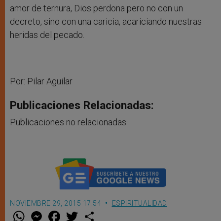
amor de ternura, Dios perdona pero no con un
decreto, sino con una caricia, acariciando nuestras
heridas del pecado.
Por: Pilar Aguilar
Publicaciones Relacionadas:
Publicaciones no relacionadas.
NOVIEMBRE 29, 2015 17:54
ESPIRITUALIDAD
W
M
F
T
S
h
e
a
w
h