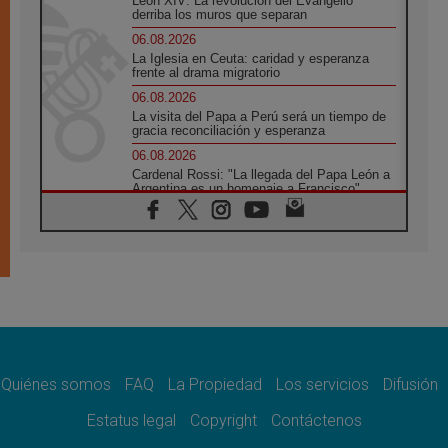
León XIV: La revolución del Evangelio
derriba los muros que separan
06.08.2026
La Iglesia en Ceuta: caridad y esperanza
frente al drama migratorio
06.08.2026
La visita del Papa a Perú será un tiempo de
gracia reconciliación y esperanza
06.08.2026
Cardenal Rossi: "La llegada del Papa León a
Argentina es un homenaje a Francisco"
06.08.2026
En Asís, León XIV invita a los jóvenes a
«construir la civilización del amor»
05.08.2026
El cardenal Parolin en México: Toda la
sociedad necesita el mensaje del Evangelio
05.08.2026
Santa María la Mayor, Makrickas: La gracia
de Dios desciende sobre el mundo
Quiénes somos
FAQ
La Propiedad
Los servicios
Difusión
05.08.2026
Cristianos y confucianos: Respeto y
Estatus legal
Copyright
Contáctenos
sabiduría para afrontar los urgentes desafíos
de hoy