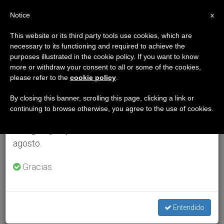
ES
Notice
×
x
Aviso importante
This website or its third party tools use cookies, which are
necessary to its functioning and required to achieve the
Del 27 de julio al 7 de agosto haremos la pausa
purposes illustrated in the cookie policy. If you want to know
anual, aprovechando que en el periodo de verano
more or withdraw your consent to all or some of the cookies,
please refer to the
cookie policy
.
se generan menos informaciones y también el
consumo de las mismas disminuye.
By closing this banner, scrolling this page, clicking a link or
continuing to browse otherwise, you agree to the use of cookies.
Retomamos el trabajo ordinario de las ediciones
en inglés y español de ZENIT el lunes 10 de
agosto.
Gracias.
Entendido