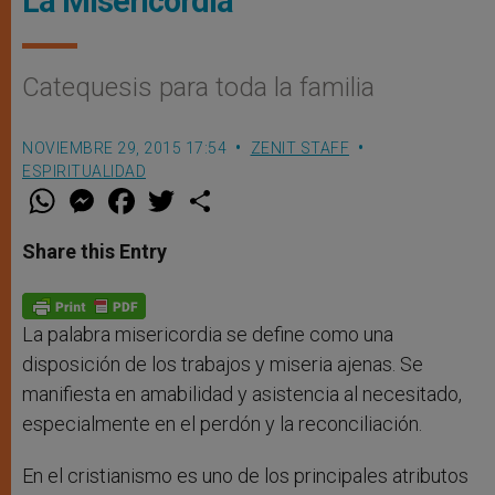
La Misericordia
Catequesis para toda la familia
NOVIEMBRE 29, 2015 17:54
ZENIT STAFF
ESPIRITUALIDAD
W
M
F
T
S
h
e
a
w
h
a
s
c
i
a
t
s
e
t
r
Share this Entry
s
e
b
t
e
A
n
o
e
p
g
o
r
p
e
k
r
La palabra misericordia se define como una
disposición de los trabajos y miseria ajenas. Se
manifiesta en amabilidad y asistencia al necesitado,
especialmente en el perdón y la reconciliación.
En el cristianismo es uno de los principales atributos