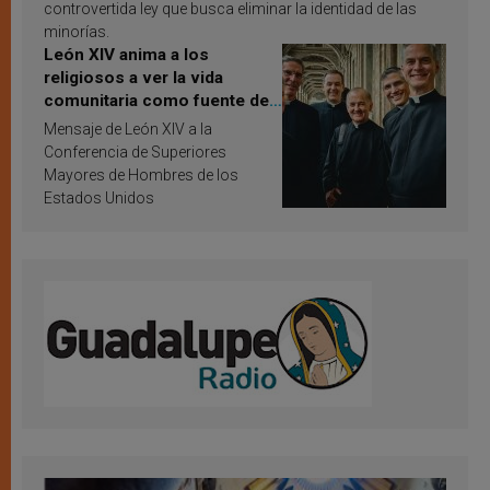
controvertida ley que busca eliminar la identidad de las
minorías.
León XIV anima a los
religiosos a ver la vida
comunitaria como fuente de
inspiración y santificación
Mensaje de León XIV a la
Conferencia de Superiores
Mayores de Hombres de los
Estados Unidos