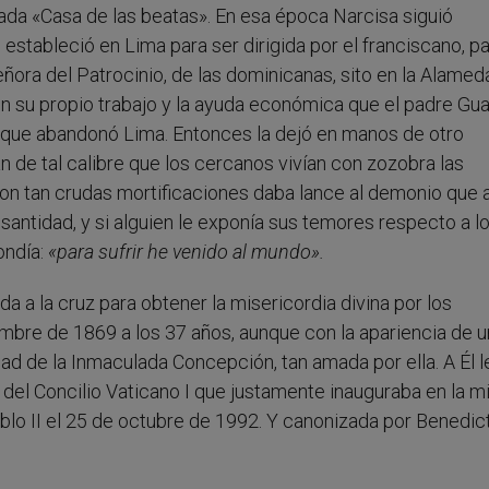
da «Casa de las beatas». En esa época Narcisa siguió
estableció en Lima para ser dirigida por el franciscano, p
eñora del Patrocinio, de las dominicanas, sito en la Alamed
 su propio trabajo y la ayuda económica que el padre Gua
a que abandonó Lima. Entonces la dejó en manos de otro
an de tal calibre que los cercanos vivían con zozobra las
Con tan crudas mortificaciones daba lance al demonio que
 santidad, y si alguien le exponía sus temores respecto a l
ondía:
«
para sufrir he venido al mundo
»
.
da a la cruz para obtener la misericordia divina por los
mbre de 1869 a los 37 años, aunque con la apariencia de 
dad de la Inmaculada Concepción, tan amada por ella. A Él l
 del Concilio Vaticano I que justamente inauguraba en la 
ablo II el 25 de octubre de 1992. Y canonizada por Benedic