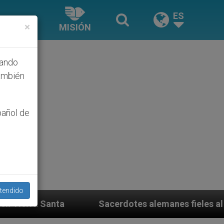
ES
×
MISIÓN
hando
ambién
pañol de
tendido
dotes alemanes fieles al Papa contestan a su propio ob