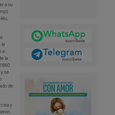
er a su
menzó
ilés,
se
 le
ó a
de la
 1860.
 y se
o.
jado de
rcisa y
ieron