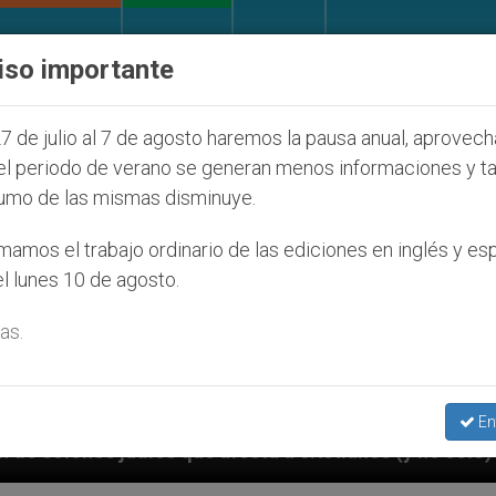
IGLESIA Y MUNDO
DOCUMENTOS
DONATIVOS
iso importante
7 de julio al 7 de agosto haremos la pausa anual, aprovec
el periodo de verano se generan menos informaciones y t
umo de las mismas disminuye.
amos el trabajo ordinario de las ediciones en inglés y es
l lunes 10 de agosto.
as.
En
a cristianos (y no sólo) en Tierra Santa
Sacer