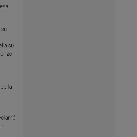
 esa
 su
lla su
terizó
de la
reclamó
un