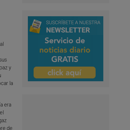
al
sus
paz y
u
car la
a era
el
gaz
bre de