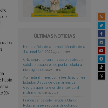
adre
a de
l
ÚLTIMAS NOTICIAS
 andaba
Himno oficial de la Jornada Mundial de la
os
Juventud Seúl 2027
agosto 3, 2026
ONU se pronuncia ante caso de obispo
católico desaparecido por la dictadura
nicaragüense
julio 25, 2026
una
Aumenta el interés por la beatificación en
e había
Estados Unidos de los mártires de
misma
Georgia que murieron defendiendo el
to XVI
matrimonio
julio 25, 2026
Franciscanos piden ayuda a Marco
Rubio ante persecución de colonos