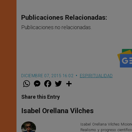
Publicaciones Relacionadas:
Publicaciones no relacionadas.
DICIEMBRE 07, 2015 16:02
ESPIRITUALIDAD
W
M
F
T
S
h
e
a
w
h
a
s
c
i
a
t
s
e
t
r
Share this Entry
s
e
b
t
e
A
n
o
e
p
g
o
r
Isabel Orellana Vilches
p
e
k
r
Isabel Orellana Vilches Mision
Realismo y progreso científi