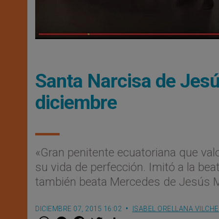
Santa Narcisa de Jesú
diciembre
«Gran penitente ecuatoriana que valor
su vida de perfección. Imitó a la be
también beata Mercedes de Jesús M
DICIEMBRE 07, 2015 16:02
ISABEL ORELLANA VILCH
W
M
F
T
S