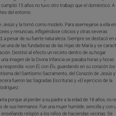
 cumplió 15 años no tuvo otro trabajo que el doméstico. A
tes del entorno.
e Jesús y la tomó como modelo. Para asemejarse a ella en
ciones y renuncias, infligiéndose cilicios y otras severas
d, a pesar de su fuerte naturaleza. Siempre se destacó en e
 Fue una de las fundadoras de las Hijas de María y se carac
ación. Destinó al efecto un recinto dentro de su hogar
 una imagen de la Divina Infancia se pasaba horas y horas.
la respondía:
«
con Él, con Él
»
, guardando en su corazón los
otísima del Santísimo Sacramento, del Corazón de Jesús y 
cera fueron las Sagradas Escrituras y «El ejercicio de la
Rodríguez.
nta porque al perder a su padre a la edad de 18 años, no 
s de sus hermanos. Fue una mujer humilde, sencilla y con 
ía enseñando religión a los niños de haciendas vecinas. Se