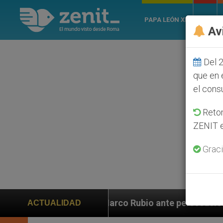
PAPA LEÓN XIV
ROMA
Av
Del 2
que en 
el cons
Retom
ZENIT e
Graci
 Rubio ante persecución de colonos judíos que afecta 
ACTUALIDAD