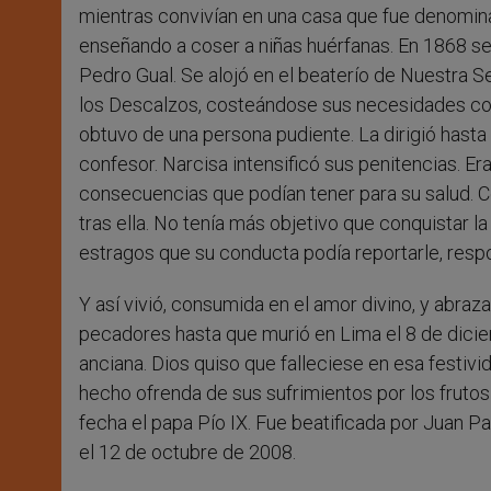
mientras convivían en una casa que fue denomina
enseñando a coser a niñas huérfanas. En 1868 se 
Pedro Gual. Se alojó en el beaterío de Nuestra S
los Descalzos, costeándose sus necesidades con
obtuvo de una persona pudiente. La dirigió hast
confesor. Narcisa intensificó sus penitencias. Er
consecuencias que podían tener para su salud. 
tras ella. No tenía más objetivo que conquistar la
estragos que su conducta podía reportarle, resp
Y así vivió, consumida en el amor divino, y abraza
pecadores hasta que murió en Lima el 8 de dicie
anciana. Dios quiso que falleciese en esa festivi
hecho ofrenda de sus sufrimientos por los frutos
fecha el papa Pío IX. Fue beatificada por Juan P
el 12 de octubre de 2008.