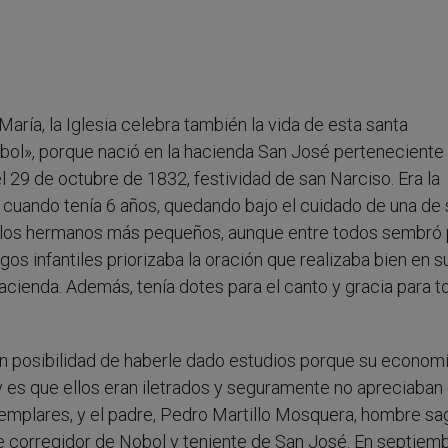
aría, la Iglesia celebra también la vida de esta santa
bol», porque nació en la hacienda San José perteneciente 
l 29 de octubre de 1832, festividad de san Narciso. Era la
cuando tenía 6 años, quedando bajo el cuidado de una de 
a los hermanos más pequeños, aunque entre todos sembró 
gos infantiles priorizaba la oración que realizaba bien en s
cienda. Además, tenía dotes para el canto y gracia para to
 posibilidad de haberle dado estudios porque su economí
 y es que ellos eran iletrados y seguramente no apreciaban 
ejemplares, y el padre, Pedro Martillo Mosquera, hombre sa
te corregidor de Nobol y teniente de San José. En septiem