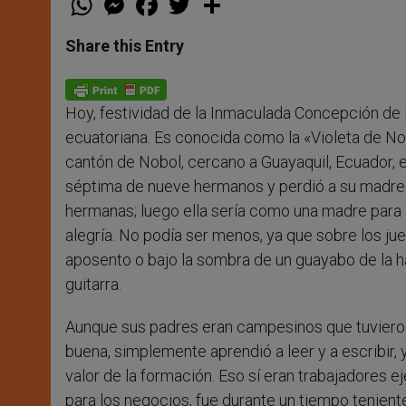
h
e
a
w
h
a
s
c
i
a
t
s
e
t
r
Share this Entry
s
e
b
t
e
A
n
o
e
p
g
o
r
p
e
k
Hoy, festividad de la Inmaculada Concepción de M
r
ecuatoriana. Es conocida como la «Violeta de No
cantón de Nobol, cercano a Guayaquil, Ecuador, e
séptima de nueve hermanos y perdió a su madre 
hermanas; luego ella sería como una madre par
alegría. No podía ser menos, ya que sobre los jue
aposento o bajo la sombra de un guayabo de la ha
guitarra.
Aunque sus padres eran campesinos que tuvieron
buena, simplemente aprendió a leer y a escribir,
valor de la formación. Eso sí eran trabajadores 
para los negocios, fue durante un tiempo tenien