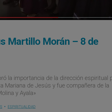
s Martillo Morán – 8 de
ó la importancia de la dirección espiritual 
ata Mariana de Jesús y fue compañera de la
olina y Ayala»
ES
ESPIRITUALIDAD