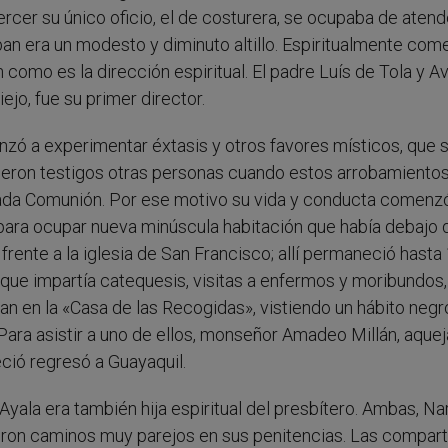
cer su único oficio, el de costurera, se ocupaba de atend
an era un modesto y diminuto altillo. Espiritualmente co
 como es la dirección espiritual. El padre Luís de Tola y Av
jo, fue su primer director.
nzó a experimentar éxtasis y otros favores místicos, que 
ueron testigos otras personas cuando estos arrobamientos
grada Comunión. Por ese motivo su vida y conducta comenz
o para ocupar nueva minúscula habitación que había debajo 
 frente a la iglesia de San Francisco; allí permaneció hasta
s que impartía catequesis, visitas a enfermos y moribundos,
n en la «Casa de las Recogidas», vistiendo un hábito negr
Para asistir a uno de ellos, monseñor Amadeo Millán, aque
eció regresó a Guayaquil.
ala era también hija espiritual del presbítero. Ambas, Na
uieron caminos muy parejos en sus penitencias. Las compart