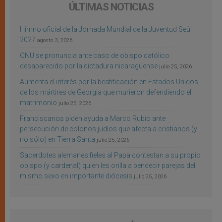
ÚLTIMAS NOTICIAS
Himno oficial de la Jornada Mundial de la Juventud Seúl
2027
agosto 3, 2026
ONU se pronuncia ante caso de obispo católico
desaparecido por la dictadura nicaragüense
julio 25, 2026
Aumenta el interés por la beatificación en Estados Unidos
de los mártires de Georgia que murieron defendiendo el
matrimonio
julio 25, 2026
Franciscanos piden ayuda a Marco Rubio ante
persecución de colonos judíos que afecta a cristianos (y
no sólo) en Tierra Santa
julio 25, 2026
Sacerdotes alemanes fieles al Papa contestan a su propio
obispo (y cardenal) quien les orilla a bendecir parejas del
mismo sexo en importante diócesis
julio 25, 2026