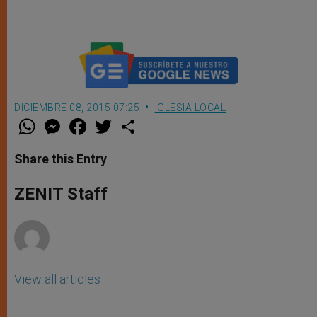
DICIEMBRE 08, 2015 07:25
IGLESIA LOCAL
W
M
F
T
S
h
e
a
w
h
a
s
c
i
a
t
s
e
t
r
Share this Entry
s
e
b
t
e
A
n
o
e
p
g
o
r
ZENIT Staff
p
e
k
r
View all articles