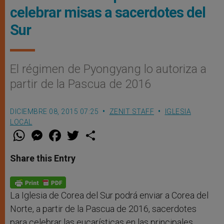
celebrar misas a sacerdotes del
Sur
El régimen de Pyongyang lo autoriza a
partir de la Pascua de 2016
DICIEMBRE 08, 2015 07:25
ZENIT STAFF
IGLESIA
LOCAL
W
M
F
T
S
h
e
a
w
h
a
s
c
i
a
t
s
e
t
r
Share this Entry
s
e
b
t
e
A
n
o
e
p
g
o
r
p
e
k
r
La Iglesia de Corea del Sur podrá enviar a Corea del
Norte, a partir de la Pascua de 2016, sacerdotes
para celebrar las eucarísticas en las principales