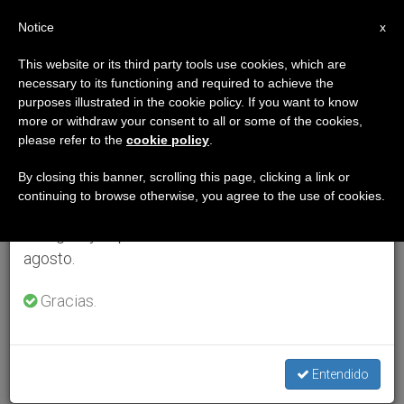
ES
Notice
×
x
Aviso importante
This website or its third party tools use cookies, which are
necessary to its functioning and required to achieve the
Del 27 de julio al 7 de agosto haremos la pausa
purposes illustrated in the cookie policy. If you want to know
anual, aprovechando que en el periodo de verano
more or withdraw your consent to all or some of the cookies,
please refer to the
cookie policy
.
se generan menos informaciones y también el
consumo de las mismas disminuye.
By closing this banner, scrolling this page, clicking a link or
continuing to browse otherwise, you agree to the use of cookies.
Retomamos el trabajo ordinario de las ediciones
en inglés y español de ZENIT el lunes 10 de
agosto.
Gracias.
Entendido