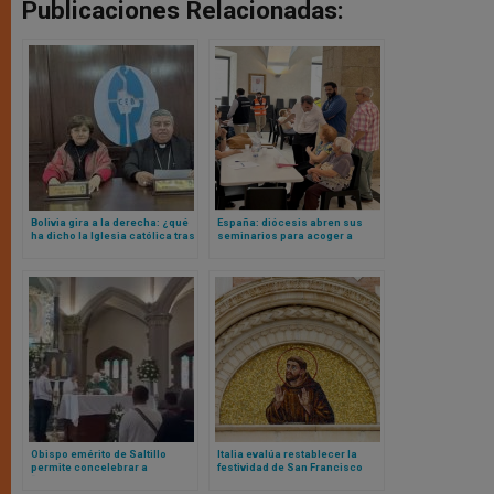
Publicaciones Relacionadas:
Bolivia gira a la derecha: ¿qué
España: diócesis abren sus
ha dicho la Iglesia católica tras
seminarios para acoger a
primeros resultados de
afectados por incendios
elecciones presidenciales?
forestales
Obispo emérito de Saltillo
Italia evalúa restablecer la
permite concelebrar a
festividad de San Francisco
“sacerdotisa” anglicana y
como fiesta nacional en medio
lesbiana en pareja
de llamados a la unidad