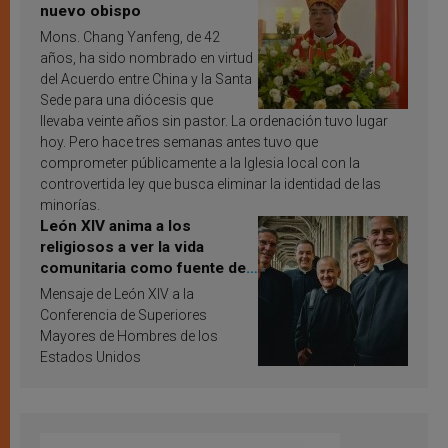
nuevo obispo
Mons. Chang Yanfeng, de 42
años, ha sido nombrado en virtud
del Acuerdo entre China y la Santa
Sede para una diócesis que
llevaba veinte años sin pastor. La ordenación tuvo lugar
hoy. Pero hace tres semanas antes tuvo que
comprometer públicamente a la Iglesia local con la
controvertida ley que busca eliminar la identidad de las
minorías.
León XIV anima a los
religiosos a ver la vida
comunitaria como fuente de
inspiración y santificación
Mensaje de León XIV a la
Conferencia de Superiores
Mayores de Hombres de los
Estados Unidos