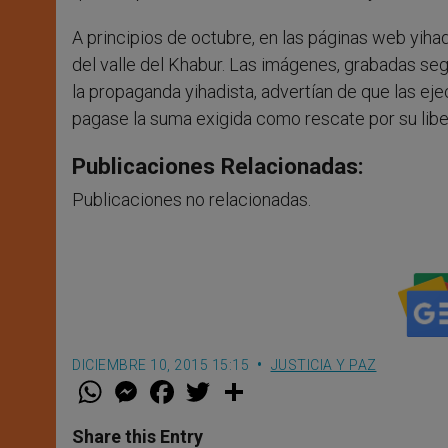
A principios de octubre, en las páginas web yihad
del valle del Khabur. Las imágenes, grabadas se
la propaganda yihadista, advertían de que las e
pagase la suma exigida como rescate por su libe
Publicaciones Relacionadas:
Publicaciones no relacionadas.
DICIEMBRE 10, 2015 15:15
JUSTICIA Y PAZ
W
M
F
T
S
h
e
a
w
h
a
s
c
i
a
t
s
e
t
r
Share this Entry
s
e
b
t
e