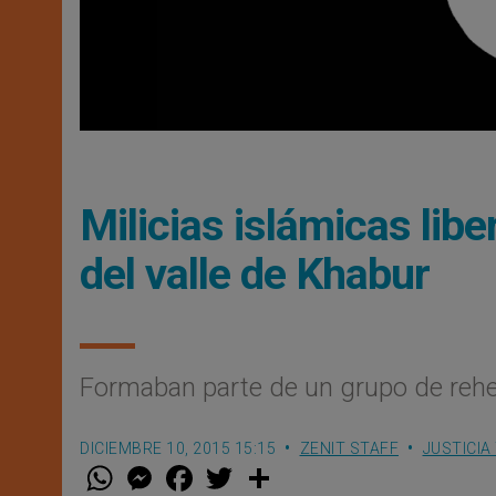
Milicias islámicas lib
del valle de Khabur
Formaban parte de un grupo de rehe
DICIEMBRE 10, 2015 15:15
ZENIT STAFF
JUSTICIA
W
M
F
T
S
h
e
a
w
h