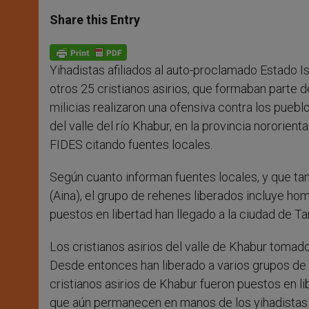
a
s
c
i
a
t
s
e
t
r
Share this Entry
s
e
b
t
e
A
n
o
e
p
g
o
r
p
e
k
Yihadistas afiliados al auto-proclamado Estado I
r
otros 25 cristianos asirios, que formaban parte 
milicias realizaron una ofensiva contra los puebl
del valle del río Khabur, en la provincia nororient
FIDES citando fuentes locales.
Según cuanto informan fuentes locales, y que ta
(Aina), el grupo de rehenes liberados incluye ho
puestos en libertad han llegado a la ciudad de T
Los cristianos asirios del valle de Khabur toma
Desde entonces han liberado a varios grupos de 
cristianos asirios de Khabur fueron puestos en 
que aún permanecen en manos de los yihadistas