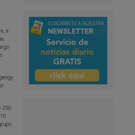
e, a
as
largo
as
Agengy
er
e 250.
 10
grupo