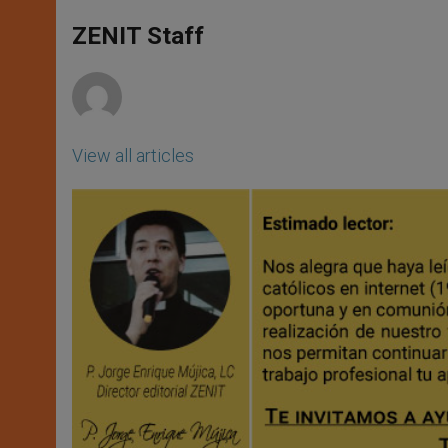
A
n
o
e
p
g
o
r
ZENIT Staff
p
e
k
r
View all articles