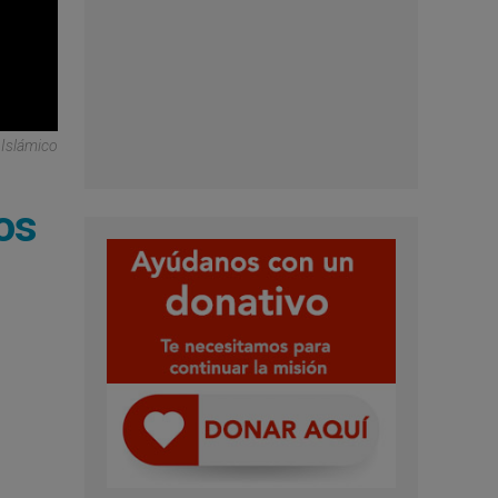
 Islámico
nos