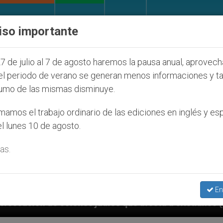
IGLESIA Y MUNDO
DOCUMENTOS
DONATIVOS
iso importante
7 de julio al 7 de agosto haremos la pausa anual, aprovec
el periodo de verano se generan menos informaciones y t
umo de las mismas disminuye.
amos el trabajo ordinario de las ediciones en inglés y es
l lunes 10 de agosto.
as.
En
díos que afecta a cristianos (y no sólo) en Tierra Sa