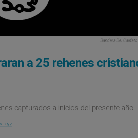
Bandera Del Califato
eraran a 25 rehenes cristia
nes capturados a inicios del presente año
 Y PAZ