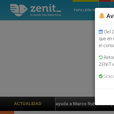
PAPA LEÓN XIV
ROMA
Av
Del 2
que en 
el cons
Retom
ZENIT e
Graci
en ayuda a Marco Rubio ante persecución de colonos ju
ACTUALIDAD