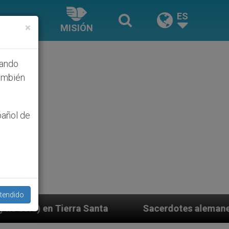
ES
×
MISIÓN
hando
ambién
pañol de
tendido
nta
Sacerdotes alemanes fieles al Papa contest