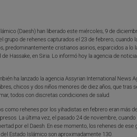
slámico (Daesh) han liberado este miércoles, 9 de diciembr
del grupo de rehenes capturados el 23 de febrero, cuando l
os, predominantemente cristianos asirios, esparcidos a lo 
al de Hassake, en Siria. Lo informó hoy la agencia de notici
mbién ha lanzado la agencia Assyrian International News 
mbres, chicos y dos niños menores de diez años, que tras s
amar, todos con discretas condiciones de salud.
dos como rehenes por los yihadistas en febrero eran más d
presos. La última vez, el pasado 24 de noviembre, cuando
libertad por el Daesh. En ese momento, los rehenes de ese 
 del Estado Islámico son aproximadamente 130.