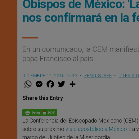
Obispos de México: 'L
nos confirmará en la fe
En un comunicado, la CEM manifiesta s
papa Francisco al país
DICIEMBRE 14, 2015 15:43
ZENIT STAFF
IGLESIA 
W
M
F
T
S
h
e
a
w
h
a
s
c
i
a
t
s
e
t
r
Share this Entry
s
e
b
t
e
A
n
o
e
p
g
o
r
p
e
k
La Conferencia del Episcopado Mexicano (CEM) ma
r
sobre su próximo
viaje apostólico a México
. La 
marco del Jubileo de la Misericordia.