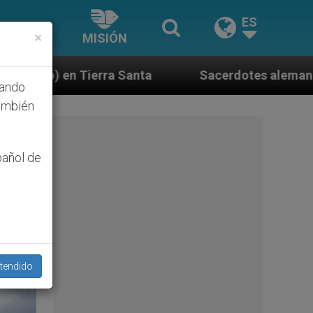
ES
×
MISIÓN
Sacerdotes alemanes fieles al Papa contestan a s
hando
ambién
pañol de
tendido