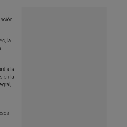
mación
c, la
a
rá a la
s en la
egral,
 esos