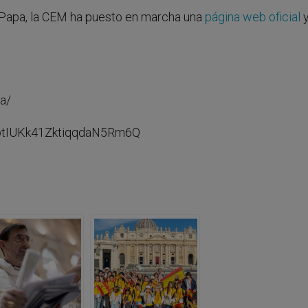
el Papa, la CEM ha puesto en marcha una
página web oficial
a/
CptIUKk41ZktiqqdaN5Rm6Q