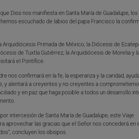
a que Dios nos manifiesta en Santa María de Guadalupe, los
 hemos escuchado de labios del papa Francisco la confir
la Arquidiócesis Primada de México, la Diócesis de Ecatepe
ócesis de Tuxtla Gutiérrez, la Arquidiócesis de Morelia y l
itará el Pontífice.
 nos confirmará en la fe, la esperanza y la caridad, ayuda
te, y alentará a creyentes y no creyentes a comprometerno
ciliado y en paz que haga posible a todos un desarrollo int
mento.
or intercesión de Santa María de Guadalupe, este Viaje
ara aprovechar las gracias que el Señor nos concederá en
dos”, concluyen los obispos.