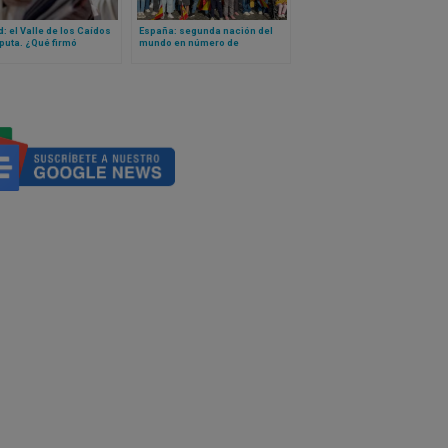
: el Valle de los Caídos
España: segunda nación del
puta. ¿Qué firmó
mundo en número de
amente el cardenal
peregrinos en el Jubileo 2025
 Dan a conocer el
ento