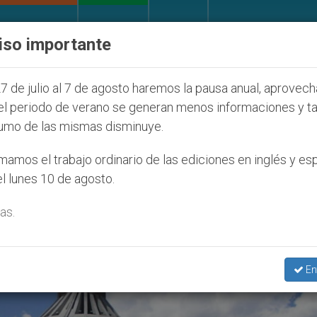
IGLESIA Y MUNDO
DOCUMENTOS
DONATIVOS
iso importante
que afecta a cristianos (y no sólo) en Tierra Santa
7 de julio al 7 de agosto haremos la pausa anual, aprovec
el periodo de verano se generan menos informaciones y t
umo de las mismas disminuye.
amos el trabajo ordinario de las ediciones en inglés y es
l lunes 10 de agosto.
as.
En