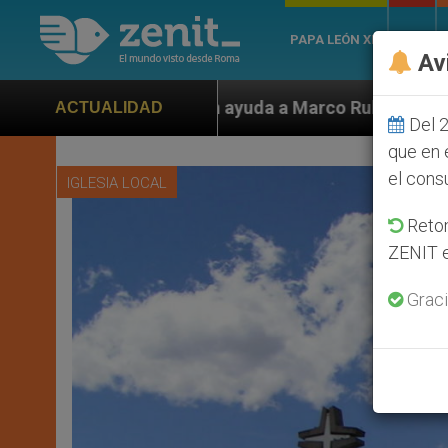
PAPA LEÓN XIV
ROMA
Av
uda a Marco Rubio ante persecución de colonos judíos 
ACTUALIDAD
Del 2
que en 
el cons
IGLESIA LOCAL
Retom
ZENIT e
Graci