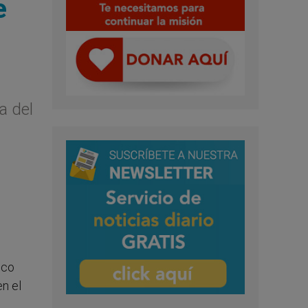
e
a del
sco
en el