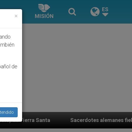
ES
×
MISIÓN
hando
ambién
pañol de
tendido
cerdotes alemanes fieles al Papa contestan a su propi