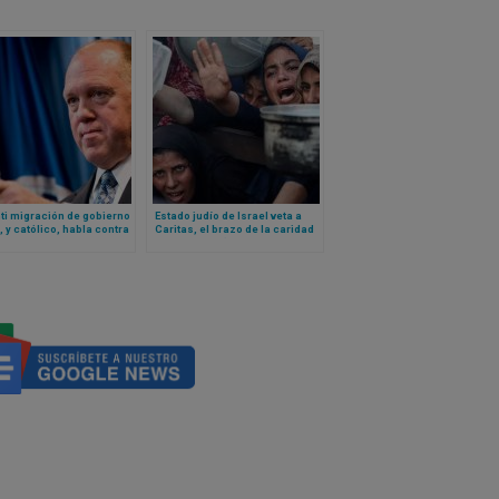
ti migración de gobierno
Estado judío de Israel veta a
 y católico, habla contra
Caritas, el brazo de la caridad
je de Iglesia
de la Iglesia (y más de 20
ounidense
organizaciones humanitarias),
en Gaza