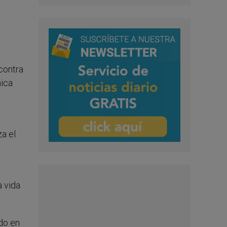
contra
mica
za el
a vida
do en