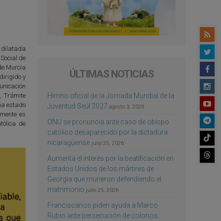
u dilatada
Social de
 de Murcia
ÚLTIMAS NOTICIAS
irigido y
unicación
Himno oficial de la Jornada Mundial de la
, Trámite
 ha estado
Juventud Seúl 2027
agosto 3, 2026
lmente es
ONU se pronuncia ante caso de obispo
tólica de
católico desaparecido por la dictadura
nicaragüense
julio 25, 2026
Aumenta el interés por la beatificación en
Estados Unidos de los mártires de
Georgia que murieron defendiendo el
matrimonio
julio 25, 2026
Franciscanos piden ayuda a Marco
Rubio ante persecución de colonos