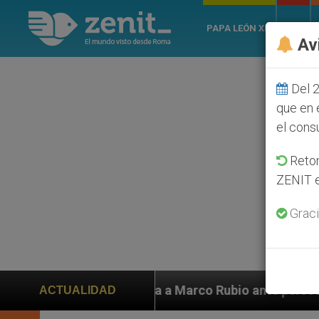
PAPA LEÓN XIV
ROMA
Av
Del 2
que en 
el cons
Retom
ZENIT e
Graci
arco Rubio ante persecución de colonos judíos que afec
ACTUALIDAD