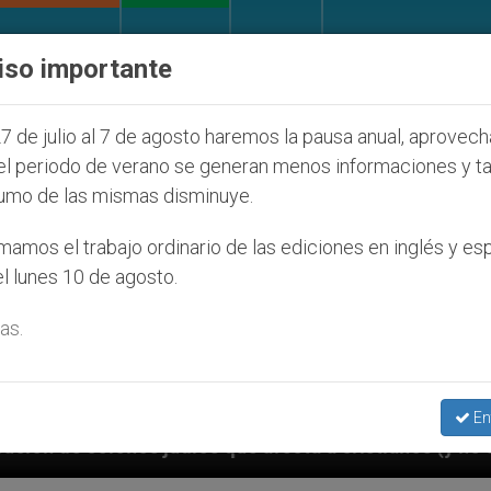
IGLESIA Y MUNDO
DOCUMENTOS
DONATIVOS
iso importante
7 de julio al 7 de agosto haremos la pausa anual, aprovec
el periodo de verano se generan menos informaciones y t
umo de las mismas disminuye.
amos el trabajo ordinario de las ediciones en inglés y es
l lunes 10 de agosto.
as.
En
ta a cristianos (y no sólo) en Tierra Santa
Sa