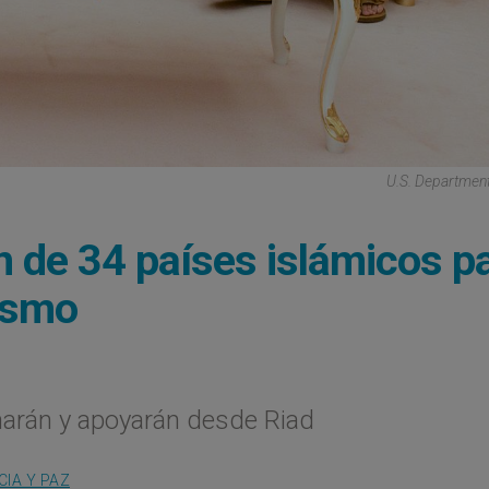
U.S. Department
n de 34 países islámicos p
rismo
narán y apoyarán desde Riad
CIA Y PAZ