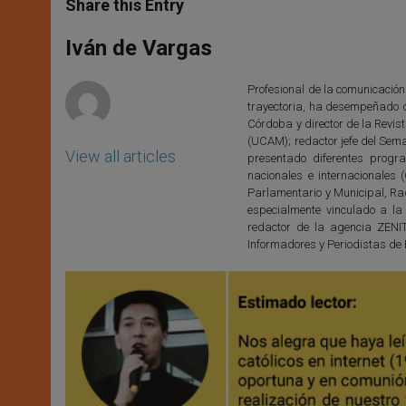
t
s
e
t
r
Share this Entry
s
e
b
t
e
A
n
o
e
p
g
o
r
Iván de Vargas
p
e
k
r
Profesional de la comunicación
trayectoria, ha desempeñado 
Córdoba y director de la Revis
(UCAM); redactor jefe del Sem
View all articles
presentado diferentes progr
nacionales e internacionales
Parlamentario y Municipal, Rad
especialmente vinculado a la
redactor de la agencia ZENI
Informadores y Periodistas de