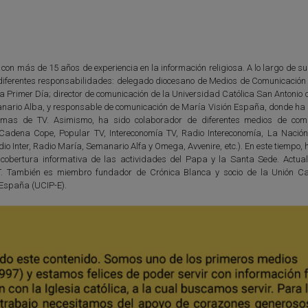
 con más de 15 años de experiencia en la información religiosa. A lo largo de s
diferentes responsabilidades: delegado diocesano de Medios de Comunicación 
ta Primer Día; director de comunicación de la Universidad Católica San Antonio
anario Alba, y responsable de comunicación de María Visión España, donde ha d
amas de TV. Asimismo, ha sido colaborador de diferentes medios de com
 (Cadena Cope, Popular TV, Intereconomía TV, Radio Intereconomía, La Nación
io Inter, Radio María, Semanario Alfa y Omega, Avvenire, etc.). En este tiempo,
 cobertura informativa de las actividades del Papa y la Santa Sede. Actua
T. También es miembro fundador de Crónica Blanca y socio de la Unión Ca
 España (UCIP-E).