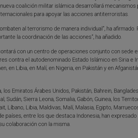
a nueva coalición militar islámica desarrollará mecanismos 
ernacionales para apoyar las acciones antiterroristas.
ombaten al terrorismo de manera individual”, ha afirmado. 
ortante la coordinación de las acciones”, ha añadido.
í contará con un centro de operaciones conjunto con sede e
res contra el autodenominado Estado Islámico en Siria e Ir
, en Libia, en Malí, en Nigeria, en Pakistán y en Afganistá
ia, los Emiratos Árabes Unidos, Pakistán, Bahrein, Banglades
al, Sudán, Sierra Leona, Somalia, Gabón, Guinea, los Territo
t, Líbano, Libia, Maldivas, Malí, Malasia, Egipto, Marrueco
de países, entre los que destaca Indonesia, han expresado
 su colaboración con la misma.