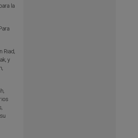
para la
Para
n Riad,
ak, y
n,
h,
rios
s,
 su