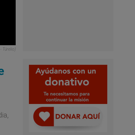
 Túrelio)
e
ia,