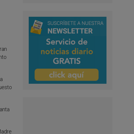
ran
nto
la
puesto
anta
Madre