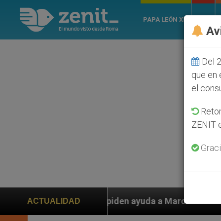
PAPA LEÓN XIV
ROMA
Av
Del 2
que en 
el cons
Retom
ZENIT e
Graci
den ayuda a Marco Rubio ante persecución de colonos j
ACTUALIDAD