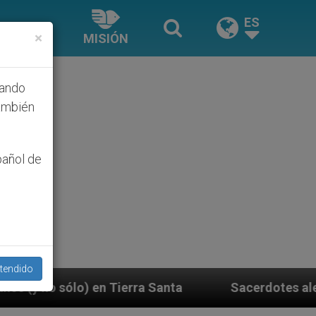
ES
×
MISIÓN
hando
ambién
pañol de
tendido
anta
Sacerdotes alemanes fieles al Papa contest