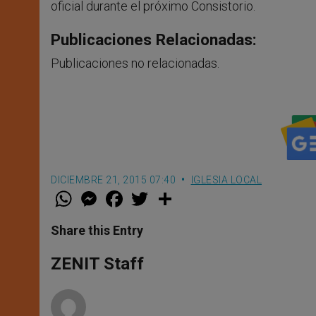
oficial durante el próximo Consistorio.
Publicaciones Relacionadas:
Publicaciones no relacionadas.
DICIEMBRE 21, 2015 07:40
IGLESIA LOCAL
W
M
F
T
S
h
e
a
w
h
a
s
c
i
a
t
s
e
t
r
Share this Entry
s
e
b
t
e
A
n
o
e
p
g
o
r
ZENIT Staff
p
e
k
r