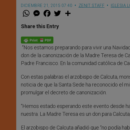
DICIEMBRE 21, 2015 07:40
ZENIT STAFF
IGLESIA 
W
M
F
T
S
h
e
a
w
h
a
s
c
i
a
t
s
e
t
r
Share this Entry
s
e
b
t
e
A
n
o
e
p
g
o
r
p
e
k
“Nos estamos preparando para vivir una Navidad 
r
don de la canonización de la Madre Teresa de C
Padre Francisco. En la comunidad católica de Ca
Con estas palabras el arzobispo de Calcuta, mo
noticia de que la Santa Sede ha reconocido el mi
promulgar el decreto de canonización.
“Hemos estado esperando este evento desde ha
nuestra. La Madre Teresa es un don para Calcuta, pa
El arzobispo de Calcuta añadió que “no podía ha