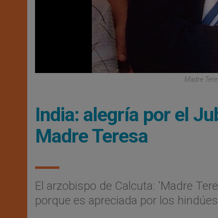
Madre Teres
India: alegría por el J
Madre Teresa
El arzobispo de Calcuta: 'Madre Tere
porque es apreciada por los hindúes