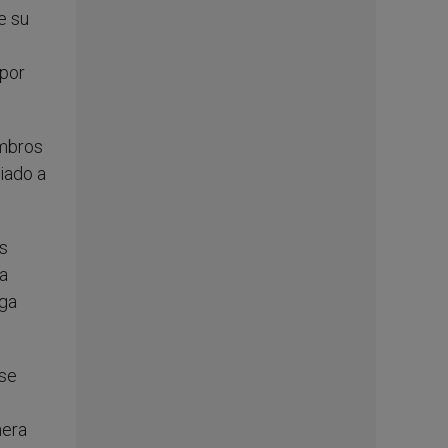
e su
 por
embros
ciado a
as
 a
iga
 se
nera