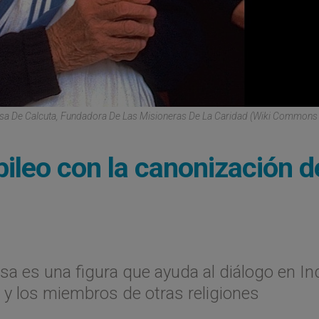
a De Calcuta, Fundadora De Las Misioneras De La Caridad (Wiki Commons -
ubileo con la canonización d
sa es una figura que ayuda al diálogo en Ind
 y los miembros de otras religiones