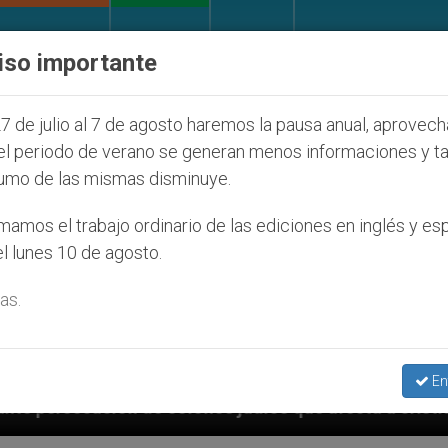
IGLESIA Y MUNDO
DOCUMENTOS
DONATIVOS
iso importante
7 de julio al 7 de agosto haremos la pausa anual, aprovec
el periodo de verano se generan menos informaciones y t
umo de las mismas disminuye.
amos el trabajo ordinario de las ediciones en inglés y es
l lunes 10 de agosto.
as.
En
udíos que afecta a cristianos (y no sólo) en Tierra S