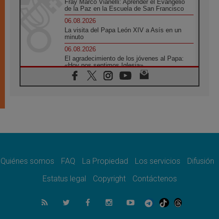
Fray Marco Vianelli: Aprender el Evangelio
de la Paz en la Escuela de San Francisco
06.08.2026
La visita del Papa León XIV a Asís en un
minuto
06.08.2026
El agradecimiento de los jóvenes al Papa:
«Hoy nos sentimos Iglesia»
06.08.2026
Líbano: Reanudan los coloquios en Roma en
medio de tensiones y ataques en el sur del
país
06.08.2026
Hiroshima y Nagasaki, 81 años después.
Comienzan "Diez Días Oración por la Paz"
06.08.2026
Pizzaballa en Asís: los cristianos quieren
paz
Quiénes somos
FAQ
La Propiedad
Los servicios
Difusión
06.08.2026
Estatus legal
Copyright
Contáctenos
Sturla: La visita de León XIV será una buena
noticia para todo el Uruguay
06.08.2026
León XIV: La revolución del Evangelio
derriba los muros que separan