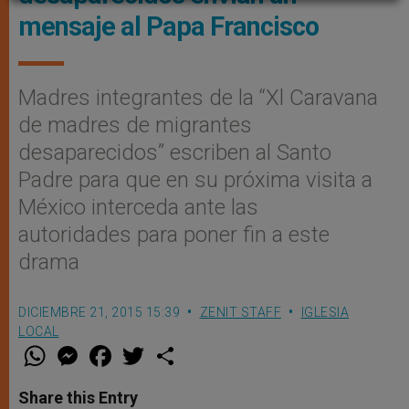
mensaje al Papa Francisco
Madres integrantes de la “Xl Caravana
de madres de migrantes
desaparecidos” escriben al Santo
Padre para que en su próxima visita a
México interceda ante las
autoridades para poner fin a este
drama
DICIEMBRE 21, 2015 15:39
ZENIT STAFF
IGLESIA
LOCAL
W
M
F
T
S
h
e
a
w
h
a
s
c
i
a
t
s
e
t
r
Share this Entry
s
e
b
t
e