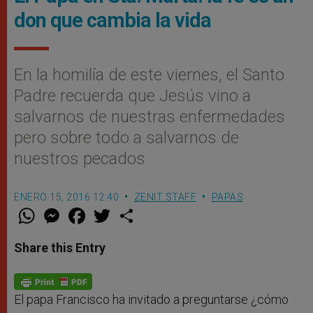
don que cambia la vida
En la homilía de este viernes, el Santo
Padre recuerda que Jesús vino a
salvarnos de nuestras enfermedades
pero sobre todo a salvarnos de
nuestros pecados
ENERO 15, 2016 12:40
ZENIT STAFF
PAPAS
W
M
F
T
S
h
e
a
w
h
a
s
c
i
a
t
s
e
t
r
Share this Entry
s
e
b
t
e
A
n
o
e
p
g
o
r
p
e
k
r
El papa Francisco ha invitado a preguntarse ¿cómo