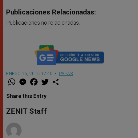
Publicaciones Relacionadas:
Publicaciones no relacionadas.
ENERO 15, 2016 12:40
PAPAS
W
M
F
T
S
h
e
a
w
h
a
s
c
i
a
t
s
e
t
r
Share this Entry
s
e
b
t
e
A
n
o
e
p
g
o
r
ZENIT Staff
p
e
k
r