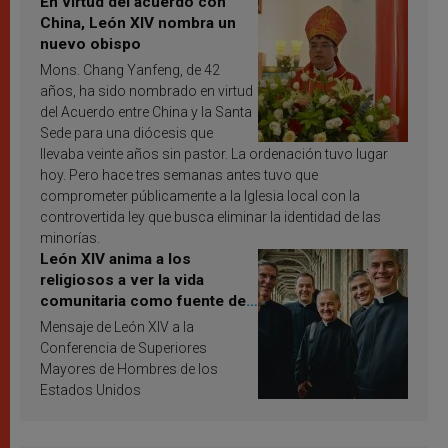
En virtud del acuerdo con
China, León XIV nombra un
nuevo obispo
Mons. Chang Yanfeng, de 42
años, ha sido nombrado en virtud
del Acuerdo entre China y la Santa
Sede para una diócesis que
llevaba veinte años sin pastor. La ordenación tuvo lugar
hoy. Pero hace tres semanas antes tuvo que
comprometer públicamente a la Iglesia local con la
controvertida ley que busca eliminar la identidad de las
minorías.
León XIV anima a los
religiosos a ver la vida
comunitaria como fuente de
inspiración y santificación
Mensaje de León XIV a la
Conferencia de Superiores
Mayores de Hombres de los
Estados Unidos