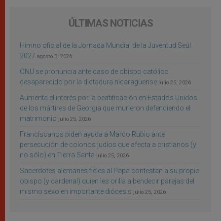
ÚLTIMAS NOTICIAS
Himno oficial de la Jornada Mundial de la Juventud Seúl
2027
agosto 3, 2026
ONU se pronuncia ante caso de obispo católico
desaparecido por la dictadura nicaragüense
julio 25, 2026
Aumenta el interés por la beatificación en Estados Unidos
de los mártires de Georgia que murieron defendiendo el
matrimonio
julio 25, 2026
Franciscanos piden ayuda a Marco Rubio ante
persecución de colonos judíos que afecta a cristianos (y
no sólo) en Tierra Santa
julio 25, 2026
Sacerdotes alemanes fieles al Papa contestan a su propio
obispo (y cardenal) quien les orilla a bendecir parejas del
mismo sexo en importante diócesis
julio 25, 2026