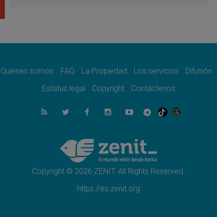
revelación de Dios lo transfigura
07.08.2026
Presentada la Trienal de Arte de las
Universidades Católicas: «Exercises in
Empathy»
07.08.2026
Fortunatus Nwachukwu: la comunicación
como misión al servicio del Evangelio
Quiénes somos
FAQ
La Propiedad
Los servicios
Difusión
07.08.2026
Estatus legal
Copyright
Contáctenos
SIGNIS 2026, dar voz a las religiosas en el
espacio público
07.08.2026
Lanzan un proyecto de empoderamiento
digital para mujeres líderes en África
07.08.2026
Programa oficial del Viaje Apostólico del
Papa León XIV a Francia
Copyright © 2026 ZENIT. All Rights Reserved.
https://es.zenit.org