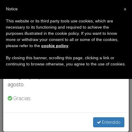
ES
Notice
×
x
Aviso importante
This website or its third party tools use cookies, which are
necessary to its functioning and required to achieve the
Del 27 de julio al 7 de agosto haremos la pausa
purposes illustrated in the cookie policy. If you want to know
anual, aprovechando que en el periodo de verano
more or withdraw your consent to all or some of the cookies,
please refer to the
cookie policy
.
se generan menos informaciones y también el
consumo de las mismas disminuye.
By closing this banner, scrolling this page, clicking a link or
continuing to browse otherwise, you agree to the use of cookies.
Retomamos el trabajo ordinario de las ediciones
en inglés y español de ZENIT el lunes 10 de
agosto.
Gracias.
Entendido