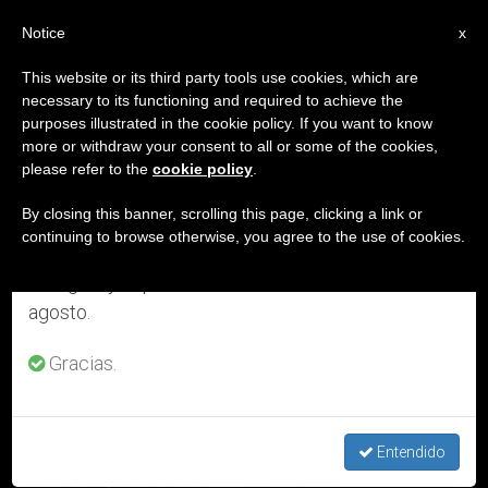
ES
Notice
×
x
Aviso importante
This website or its third party tools use cookies, which are
necessary to its functioning and required to achieve the
Del 27 de julio al 7 de agosto haremos la pausa
DÍA
purposes illustrated in the cookie policy. If you want to know
anual, aprovechando que en el periodo de verano
Enero 13th, 2016
more or withdraw your consent to all or some of the cookies,
please refer to the
cookie policy
.
se generan menos informaciones y también el
consumo de las mismas disminuye.
By closing this banner, scrolling this page, clicking a link or
continuing to browse otherwise, you agree to the use of cookies.
ÚLTIMAS NOTICIAS
Retomamos el trabajo ordinario de las ediciones
en inglés y español de ZENIT el lunes 10 de
agosto.
Gracias.
DESCARGAR EL SERVICIO DIARIO DE ZENIT EN
FORMATO TEXTO
Entendido
JAN 13, 2016 17:34