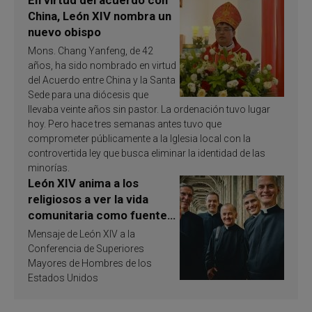
China, León XIV nombra un
nuevo obispo
Mons. Chang Yanfeng, de 42
años, ha sido nombrado en virtud
del Acuerdo entre China y la Santa
Sede para una diócesis que
llevaba veinte años sin pastor. La ordenación tuvo lugar
hoy. Pero hace tres semanas antes tuvo que
comprometer públicamente a la Iglesia local con la
controvertida ley que busca eliminar la identidad de las
minorías.
León XIV anima a los
religiosos a ver la vida
comunitaria como fuente
de inspiración y
Mensaje de León XIV a la
santificación
Conferencia de Superiores
Mayores de Hombres de los
Estados Unidos