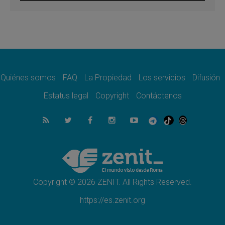
León XIV visitará el Santuario de la Madre
del Buen Consejo de Genazzano
07.08.2026
Filipinas: el Vicariato Apostólico de Calapán
se convierte en diócesis
07.08.2026
Honduras: Los desplazados invisibles de una
crisis olvidada
Quiénes somos
FAQ
La Propiedad
Los servicios
Difusión
07.08.2026
Bokalic: "En Argentina el Papa León señalará
Estatus legal
Copyright
Contáctenos
el compromiso del cristiano"
07.08.2026
La matanza de niños en Gaza no cesa: 300
muertos en 300 días
07.08.2026
Tagle: La guerra desfigura el mundo, solo la
revelación de Dios lo transfigura
Copyright © 2026 ZENIT. All Rights Reserved.
https://es.zenit.org