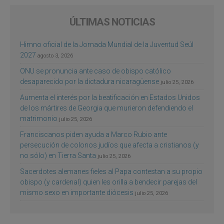
ÚLTIMAS NOTICIAS
Himno oficial de la Jornada Mundial de la Juventud Seúl
2027
agosto 3, 2026
ONU se pronuncia ante caso de obispo católico
desaparecido por la dictadura nicaragüense
julio 25, 2026
Aumenta el interés por la beatificación en Estados Unidos
de los mártires de Georgia que murieron defendiendo el
matrimonio
julio 25, 2026
Franciscanos piden ayuda a Marco Rubio ante
persecución de colonos judíos que afecta a cristianos (y
no sólo) en Tierra Santa
julio 25, 2026
Sacerdotes alemanes fieles al Papa contestan a su propio
obispo (y cardenal) quien les orilla a bendecir parejas del
mismo sexo en importante diócesis
julio 25, 2026