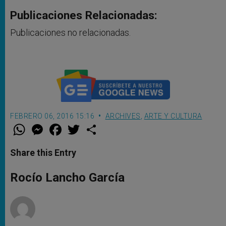
Publicaciones Relacionadas:
Publicaciones no relacionadas.
FEBRERO 06, 2016 15:16
ARCHIVES
,
ARTE Y CULTURA
W
M
F
T
S
h
e
a
w
h
a
s
c
i
a
t
s
e
t
r
Share this Entry
s
e
b
t
e
A
n
o
e
p
g
o
r
Rocío Lancho García
p
e
k
r