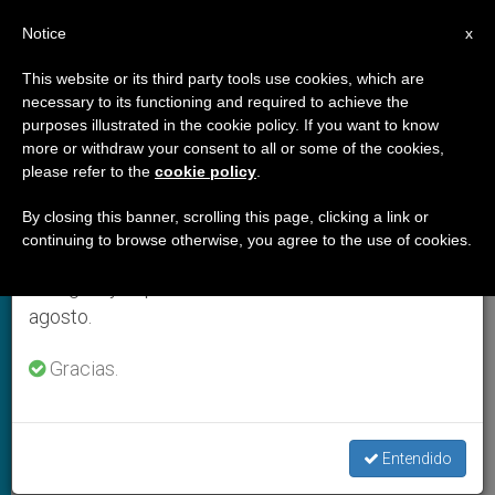
ES
Notice
×
x
Aviso importante
This website or its third party tools use cookies, which are
necessary to its functioning and required to achieve the
Del 27 de julio al 7 de agosto haremos la pausa
,
ARCHIVES
ARTE Y CULTURA
purposes illustrated in the cookie policy. If you want to know
anual, aprovechando que en el periodo de verano
more or withdraw your consent to all or some of the cookies,
please refer to the
cookie policy
.
se generan menos informaciones y también el
consumo de las mismas disminuye.
By closing this banner, scrolling this page, clicking a link or
continuing to browse otherwise, you agree to the use of cookies.
Retomamos el trabajo ordinario de las ediciones
en inglés y español de ZENIT el lunes 10 de
agosto.
Fotograma De La Película 'Resucitado'
Gracias.
La actriz María Botto: ‘La Biblia
es uno de los pilares más
Entendido
importantes de la cultura del