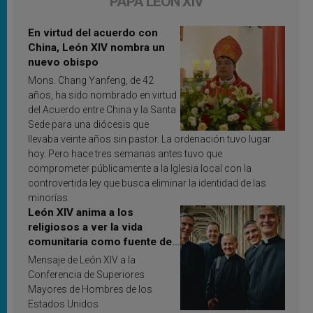
PAPA LEÓN XIV
En virtud del acuerdo con
China, León XIV nombra un
nuevo obispo
Mons. Chang Yanfeng, de 42
años, ha sido nombrado en virtud
del Acuerdo entre China y la Santa
Sede para una diócesis que
llevaba veinte años sin pastor. La ordenación tuvo lugar
hoy. Pero hace tres semanas antes tuvo que
comprometer públicamente a la Iglesia local con la
controvertida ley que busca eliminar la identidad de las
minorías.
León XIV anima a los
religiosos a ver la vida
comunitaria como fuente de
inspiración y santificación
Mensaje de León XIV a la
Conferencia de Superiores
Mayores de Hombres de los
Estados Unidos