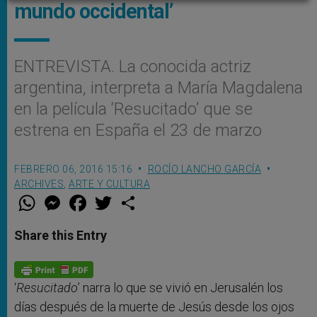
mundo occidental’
ENTREVISTA. La conocida actriz
argentina, interpreta a María Magdalena
en la película ‘Resucitado’ que se
estrena en España el 23 de marzo
FEBRERO 06, 2016 15:16
ROCÍO LANCHO GARCÍA
ARCHIVES
,
ARTE Y CULTURA
W
M
F
T
S
h
e
a
w
h
a
s
c
i
a
t
s
e
t
r
Share this Entry
s
e
b
t
e
A
n
o
e
p
g
o
r
p
e
k
r
‘
Resucitado
’ narra lo que se vivió en Jerusalén los
días después de la muerte de Jesús desde los ojos