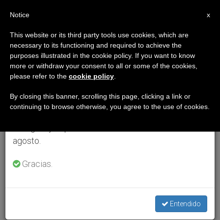
ES
Notice
×
x
Aviso importante
This website or its third party tools use cookies, which are
necessary to its functioning and required to achieve the
Del 27 de julio al 7 de agosto haremos la pausa
purposes illustrated in the cookie policy. If you want to know
anual, aprovechando que en el periodo de verano
more or withdraw your consent to all or some of the cookies,
please refer to the
cookie policy
.
se generan menos informaciones y también el
consumo de las mismas disminuye.
By closing this banner, scrolling this page, clicking a link or
continuing to browse otherwise, you agree to the use of cookies.
Retomamos el trabajo ordinario de las ediciones
en inglés y español de ZENIT el lunes 10 de
agosto.
Gracias.
Entendido