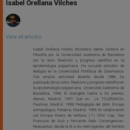
p
g
o
r
Isabel Orellana Vilches
p
e
k
r
View all articles
Isabel Orellana Vilches Misionera idente. Doctora en
Filosofía por la Universidad Autónoma de Barcelona
con la tesis Realismo y progreso científico en la
epistemología popperiana. Ha cursado estudios de
teología en la Universidad Pontificia de Salamanca.
Con amplia actividad docente desde 1986, ha
publicado libros como: Realismo y progreso científico en
la epistemología popperiana, Universitat Autònoma de
Barcelona, 1993; El evangelio habla a los jóvenes,
Atenas, Madrid, 1997; Qué es... LA TOLERANCIA,
Paulinas, Madrid, 1999; Pedagogía del dolor. Ensayo
antropológico, Palabra, Madrid, 1999; En colaboración
con Enrique Rivera de Ventosa (†) OFM. Cap. San
Francisco de Asís y Fernando Rielo: Convergencias.
Respuestas desde la fe a los interrogantes del hombre