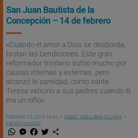
San Juan Bautista de la
Concepción – 14 de febrero
«Cuando el amor a Dios se desborda,
brotan las bendiciones. Este gran
reformador trinitario sufrió mucho por
causas internas y externas, pero
alcanzó la santidad, como santa
Teresa vaticinó a sus padres cuando él
era un niño»
FEBRERO 13, 2016 19:36
ISABEL ORELLANA VILCHES
ESPIRITUALIDAD
W
M
F
T
S
h
e
a
w
h