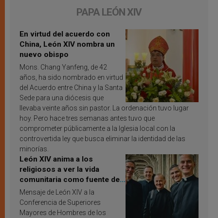
PAPA LEÓN XIV
En virtud del acuerdo con
China, León XIV nombra un
nuevo obispo
Mons. Chang Yanfeng, de 42
años, ha sido nombrado en virtud
del Acuerdo entre China y la Santa
Sede para una diócesis que
llevaba veinte años sin pastor. La ordenación tuvo lugar
hoy. Pero hace tres semanas antes tuvo que
comprometer públicamente a la Iglesia local con la
controvertida ley que busca eliminar la identidad de las
minorías.
León XIV anima a los
religiosos a ver la vida
comunitaria como fuente de
inspiración y santificación
Mensaje de León XIV a la
Conferencia de Superiores
Mayores de Hombres de los