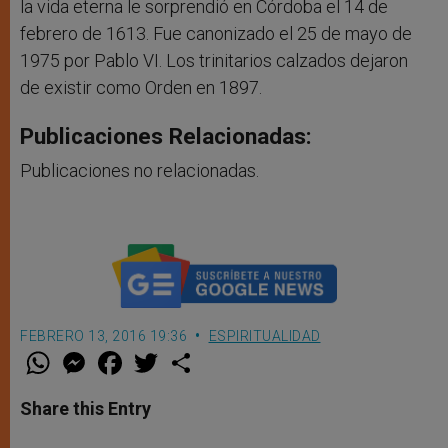
la vida eterna le sorprendió en Córdoba el 14 de
febrero de 1613. Fue canonizado el 25 de mayo de
1975 por Pablo VI. Los trinitarios calzados dejaron
de existir como Orden en 1897.
Publicaciones Relacionadas:
Publicaciones no relacionadas.
FEBRERO 13, 2016 19:36
ESPIRITUALIDAD
W
M
F
T
S
h
e
a
w
h
a
s
c
i
a
t
s
e
t
r
Share this Entry
s
e
b
t
e
A
n
o
e