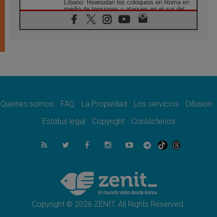
Líbano: Reanudan los coloquios en Roma en
medio de tensiones y ataques en el sur del
país
06.08.2026
Hiroshima y Nagasaki, 81 años después.
Comienzan "Diez Días Oración por la Paz"
06.08.2026
Pizzaballa en Asís: los cristianos quieren
paz
06.08.2026
Sturla: La visita de León XIV será una buena
noticia para todo el Uruguay
Quiénes somos
FAQ
La Propiedad
Los servicios
Difusión
06.08.2026
Estatus legal
Copyright
Contáctenos
León XIV: La revolución del Evangelio
derriba los muros que separan
06.08.2026
La Iglesia en Ceuta: caridad y esperanza
frente al drama migratorio
06.08.2026
La visita del Papa a Perú será un tiempo de
gracia reconciliación y esperanza
Copyright © 2026 ZENIT. All Rights Reserved.