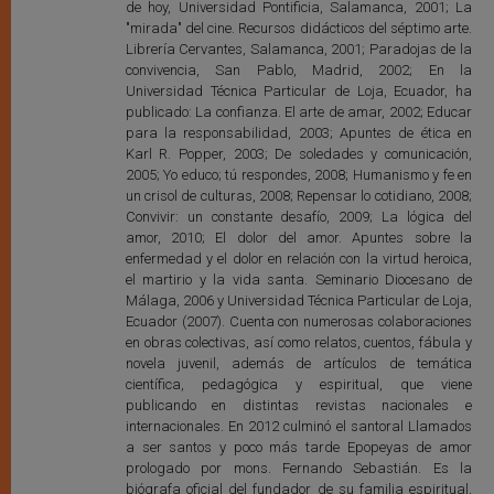
de hoy, Universidad Pontificia, Salamanca, 2001; La
"mirada" del cine. Recursos didácticos del séptimo arte.
Librería Cervantes, Salamanca, 2001; Paradojas de la
convivencia, San Pablo, Madrid, 2002; En la
Universidad Técnica Particular de Loja, Ecuador, ha
publicado: La confianza. El arte de amar, 2002; Educar
para la responsabilidad, 2003; Apuntes de ética en
Karl R. Popper, 2003; De soledades y comunicación,
2005; Yo educo; tú respondes, 2008; Humanismo y fe en
un crisol de culturas, 2008; Repensar lo cotidiano, 2008;
Convivir: un constante desafío, 2009; La lógica del
amor, 2010; El dolor del amor. Apuntes sobre la
enfermedad y el dolor en relación con la virtud heroica,
el martirio y la vida santa. Seminario Diocesano de
Málaga, 2006 y Universidad Técnica Particular de Loja,
Ecuador (2007). Cuenta con numerosas colaboraciones
en obras colectivas, así como relatos, cuentos, fábula y
novela juvenil, además de artículos de temática
científica, pedagógica y espiritual, que viene
publicando en distintas revistas nacionales e
internacionales. En 2012 culminó el santoral Llamados
a ser santos y poco más tarde Epopeyas de amor
prologado por mons. Fernando Sebastián. Es la
biógrafa oficial del fundador de su familia espiritual,