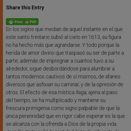
a
s
c
i
a
t
s
e
t
r
Share this Entry
s
e
b
t
e
A
n
o
e
p
g
o
r
p
e
k
r
En los siglos que median de aquel instante en el que
este santo trinitario subió al cielo en 1613, su figura
no ha hecho más que agrandarse. Y todo porque la
herida de amor divino que traspasó su ser de parte a
parte, además de impregnar a cuantos tuvo a su
alrededor, sigue desbordándose para alumbrar a
tantos modernos cautivos de sí mismos, de afanes
diversos que asfixian su caminar, y de la opresión de
otros. El efecto de esa mística llaga, ajena al paso
del tiempo, se ha multiplicado y mantiene su
frescura primigenia como signo palpable de que la
única perennidad que en rigor cabe esperar es la que
se alcanza con la ofrenda a Dios de la propia vida.